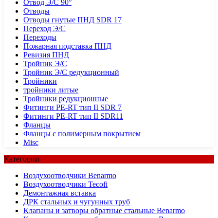
Отвод Э/С 90°
Отводы
Отводы гнутые ПНД SDR 17
Переход Э/С
Переходы
Пожарная подставка ПНД
Ревизия ПНД
Тройник Э/С
Тройник Э/С редукционный
Тройники
тройники литые
Тройники редукционные
Фитинги PE-RT тип II SDR 7
Фитинги PE-RT тип II SDR11
Фланцы
Фланцы с полимерным покрытием
Misc
Категории
Воздухоотводчики Benarmo
Воздухоотводчики Tecofi
Демонтажная вставка
ДРК стальных и чугунных труб
Клапаны и затворы обратные стальные Benarmo