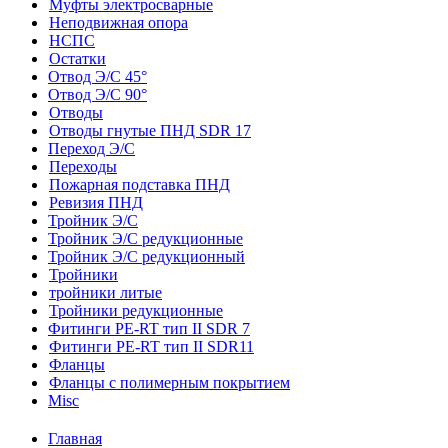
Муфты электросварные
Неподвижная опора
НСПС
Остатки
Отвод Э/С 45°
Отвод Э/С 90°
Отводы
Отводы гнутые ПНД SDR 17
Переход Э/С
Переходы
Пожарная подставка ПНД
Ревизия ПНД
Тройник Э/С
Тройник Э/С редукционные
Тройник Э/С редукционный
Тройники
тройники литые
Тройники редукционные
Фитинги PE-RT тип II SDR 7
Фитинги PE-RT тип II SDR11
Фланцы
Фланцы с полимерным покрытием
Misc
Главная