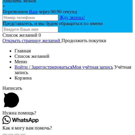
Заказать звонок
+
Перезвоним
Вам
через 00:
90
секунд
Жду звонка!
Представьтесь, и мы будем обращаться по имени
Список желаний
0
Открыть страницу желаний
Продолжить покупки
Главная
Список желаний
Меню
Войти / Зарегистрироваться
Моя учётная запись
Учётная
запись
Корзина
Написать
Нужна помощь?
Как я могу вам помочь?