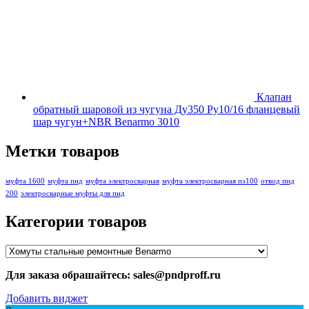
Клапан
обратный шаровой из чугуна Ду350 Ру10/16 фланцевый
шар чугун+NBR Benarmo 3010
Метки товаров
муфта 1600
муфта пнд
муфта электросварная
муфта электросварная пэ100
отвод пнд
200
электросварные муфты для пнд
Категории товаров
Для заказа обрашайтесь: sales@pndproff.ru
Добавить виджет