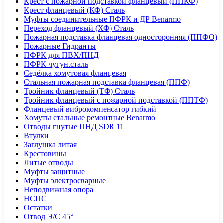
Крест с пожарной подставкой фланцевый (ППКФ)
Крест фланцевый (КФ) Сталь
Муфты соединительные ПФРК и ДР Benarmo
Переход фланцевый (ХФ) Сталь
Пожарная подставка фланцевая односторонняя (ППФО)
Пожарные Гидранты
ПФРК для ПВХ/ПНД
ПФРК чугун.сталь
Седёлка хомутовая фланцевая
Стальная пожарная подставка фланцевая (ППФ)
Тройник фланцевый (ТФ) Сталь
Тройник фланцевый с пожарной подставкой (ППТФ)
Фланцевый виброкомпенсатор гибкий
Хомуты стальные ремонтные Benarmo
Отводы гнутые ПНД SDR 11
Втулки
Заглушка литая
Крестовины
Литые отводы
Муфты защитные
Муфты электросварные
Неподвижная опора
НСПС
Остатки
Отвод Э/С 45°