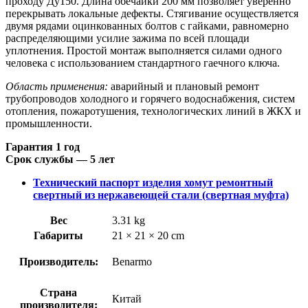
проходу Ду150. Длина обечайки 200 мм позволяет уверенно
перекрывать локальные дефекты. Стягивание осуществляется
двумя рядами оцинкованных болтов с гайками, равномерно
распределяющими усилие зажима по всей площади
уплотнения. Простой монтаж выполняется силами одного
человека с использованием стандартного гаечного ключа.
Область применения:
аварийный и плановый ремонт
трубопроводов холодного и горячего водоснабжения, систем
отопления, пожаротушения, технологических линий в ЖКХ и
промышленности.
Гарантия 1 год
Срок службы — 5 лет
Технический паспорт изделия хомут ремонтный
свертный из нержавеющей стали (свертная муфта)
Вес
3.31 kg
Габариты
21 × 21 × 20 cm
Производитель:
Benarmo
Страна
Китай
производителя: