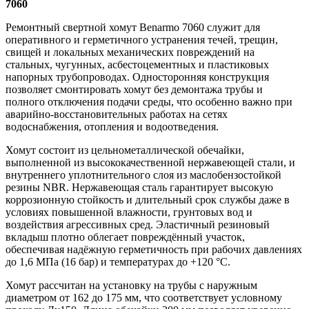
7060
Ремонтный свертной хомут Benarmo 7060 служит для
оперативного и герметичного устранения течей, трещин,
свищей и локальных механических повреждений на
стальных, чугунных, асбестоцементных и пластиковых
напорных трубопроводах. Односторонняя конструкция
позволяет смонтировать хомут без демонтажа трубы и
полного отключения подачи среды, что особенно важно при
аварийно-восстановительных работах на сетях
водоснабжения, отопления и водоотведения.
Хомут состоит из цельнометаллической обечайки,
выполненной из высококачественной нержавеющей стали, и
внутреннего уплотнительного слоя из маслобензостойкой
резины NBR. Нержавеющая сталь гарантирует высокую
коррозионную стойкость и длительный срок службы даже в
условиях повышенной влажности, грунтовых вод и
воздействия агрессивных сред. Эластичный резиновый
вкладыш плотно облегает повреждённый участок,
обеспечивая надёжную герметичность при рабочих давлениях
до 1,6 МПа (16 бар) и температурах до +120 °C.
Хомут рассчитан на установку на трубы с наружным
диаметром от 162 до 175 мм, что соответствует условному