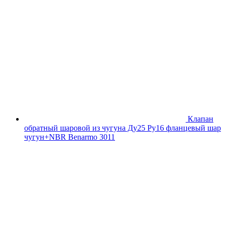
Клапан
обратный шаровой из чугуна Ду25 Ру16 фланцевый шар
чугун+NBR Benarmo 3011