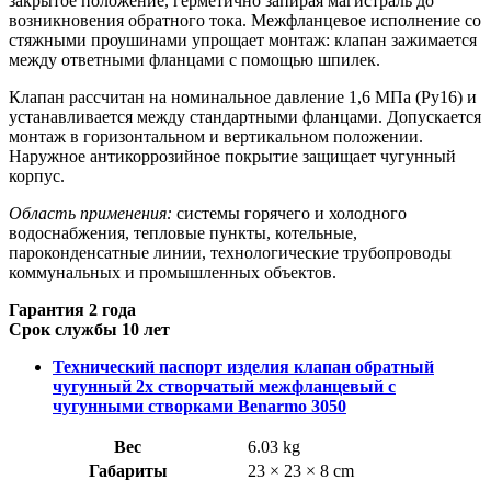
закрытое положение, герметично запирая магистраль до
возникновения обратного тока. Межфланцевое исполнение со
стяжными проушинами упрощает монтаж: клапан зажимается
между ответными фланцами с помощью шпилек.
Клапан рассчитан на номинальное давление 1,6 МПа (Ру16) и
устанавливается между стандартными фланцами. Допускается
монтаж в горизонтальном и вертикальном положении.
Наружное антикоррозийное покрытие защищает чугунный
корпус.
Область применения:
системы горячего и холодного
водоснабжения, тепловые пункты, котельные,
пароконденсатные линии, технологические трубопроводы
коммунальных и промышленных объектов.
Гарантия 2 года
Срок службы 10 лет
Технический паспорт изделия клапан обратный
чугунный 2х створчатый межфланцевый с
чугунными створками Benarmo 3050
Вес
6.03 kg
Габариты
23 × 23 × 8 cm