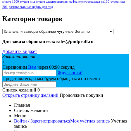
муфта 1600
муфта пнд
муфта электросварная
муфта электросварная пэ100
отвод пнд
200
электросварные муфты для пнд
Категории товаров
Для заказа обрашайтесь: sales@pndproff.ru
Добавить виджет
Заказать звонок
+
Перезвоним
Вам
через 00:
90
секунд
Жду звонка!
Представьтесь, и мы будем обращаться по имени
Список желаний
0
Открыть страницу желаний
Продолжить покупки
Главная
Список желаний
Меню
Войти / Зарегистрироваться
Моя учётная запись
Учётная
запись