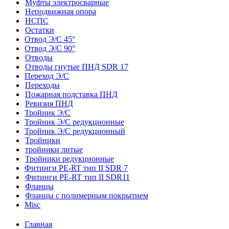
Муфты электросварные
Неподвижная опора
НСПС
Остатки
Отвод Э/С 45°
Отвод Э/С 90°
Отводы
Отводы гнутые ПНД SDR 17
Переход Э/С
Переходы
Пожарная подставка ПНД
Ревизия ПНД
Тройник Э/С
Тройник Э/С редукционные
Тройник Э/С редукционный
Тройники
тройники литые
Тройники редукционные
Фитинги PE-RT тип II SDR 7
Фитинги PE-RT тип II SDR11
Фланцы
Фланцы с полимерным покрытием
Misc
Главная