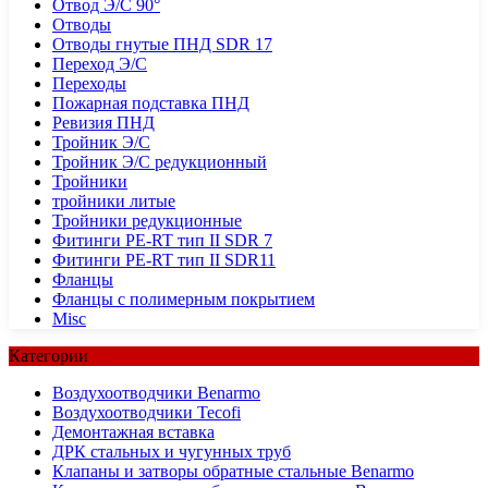
Отвод Э/С 90°
Отводы
Отводы гнутые ПНД SDR 17
Переход Э/С
Переходы
Пожарная подставка ПНД
Ревизия ПНД
Тройник Э/С
Тройник Э/С редукционный
Тройники
тройники литые
Тройники редукционные
Фитинги PE-RT тип II SDR 7
Фитинги PE-RT тип II SDR11
Фланцы
Фланцы с полимерным покрытием
Misc
Категории
Воздухоотводчики Benarmo
Воздухоотводчики Tecofi
Демонтажная вставка
ДРК стальных и чугунных труб
Клапаны и затворы обратные стальные Benarmo