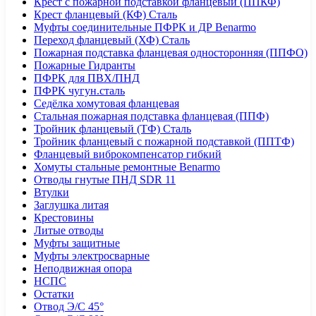
Крест с пожарной подставкой фланцевый (ППКФ)
Крест фланцевый (КФ) Сталь
Муфты соединительные ПФРК и ДР Benarmo
Переход фланцевый (ХФ) Сталь
Пожарная подставка фланцевая односторонняя (ППФО)
Пожарные Гидранты
ПФРК для ПВХ/ПНД
ПФРК чугун.сталь
Седёлка хомутовая фланцевая
Стальная пожарная подставка фланцевая (ППФ)
Тройник фланцевый (ТФ) Сталь
Тройник фланцевый с пожарной подставкой (ППТФ)
Фланцевый виброкомпенсатор гибкий
Хомуты стальные ремонтные Benarmo
Отводы гнутые ПНД SDR 11
Втулки
Заглушка литая
Крестовины
Литые отводы
Муфты защитные
Муфты электросварные
Неподвижная опора
НСПС
Остатки
Отвод Э/С 45°