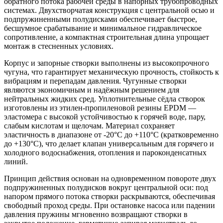
обратного потока рабочей среды в напорных трубопроводных
системах. Двухстворчатая конструкция с центральной осью и
подпружиненными полудисками обеспечивает быстрое,
бесшумное срабатывание и минимальное гидравлическое
сопротивление, а компактная строительная длина упрощает
монтаж в стесненных условиях.
Корпус и запорные створки выполнены из высокопрочного
чугуна, что гарантирует механическую прочность, стойкость к
вибрациям и перепадам давления. Чугунные створки
являются экономичным и надёжным решением для
нейтральных жидких сред. Уплотнительные сёдла створок
изготовлены из этилен-пропиленовой резины EPDM —
эластомера с высокой устойчивостью к горячей воде, пару,
слабым кислотам и щелочам. Материал сохраняет
эластичность в диапазоне от -20°C до +110°C (кратковременно
до +130°C), что делает клапан универсальным для горячего и
холодного водоснабжения, отопления и пароконденсатных
линий.
Принцип действия основан на одновременном повороте двух
подпружиненных полудисков вокруг центральной оси: под
напором прямого потока створки раскрываются, обеспечивая
свободный проход среды. При остановке насоса или падении
давления пружины мгновенно возвращают створки в