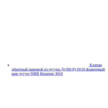
Клапан
обратный шаровой из чугуна Ду500 Ру10/16 фланцевый
шар чугун+NBR Benarmo 3010