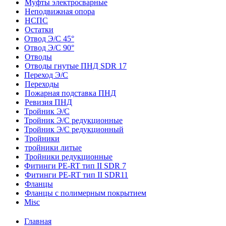
Муфты электросварные
Неподвижная опора
НСПС
Остатки
Отвод Э/С 45°
Отвод Э/С 90°
Отводы
Отводы гнутые ПНД SDR 17
Переход Э/С
Переходы
Пожарная подставка ПНД
Ревизия ПНД
Тройник Э/С
Тройник Э/С редукционные
Тройник Э/С редукционный
Тройники
тройники литые
Тройники редукционные
Фитинги PE-RT тип II SDR 7
Фитинги PE-RT тип II SDR11
Фланцы
Фланцы с полимерным покрытием
Misc
Главная