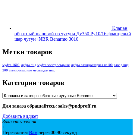
Клапан
обратный шаровой из чугуна Ду350 Ру10/16 фланцевый
шар чугун+NBR Benarmo 3010
Метки товаров
муфта 1600
муфта пнд
муфта электросварная
муфта электросварная пэ100
отвод пнд
200
электросварные муфты для пнд
Категории товаров
Для заказа обрашайтесь: sales@pndproff.ru
Добавить виджет
Заказать звонок
+
Перезвоним
Вам
через 00:
90
секунд