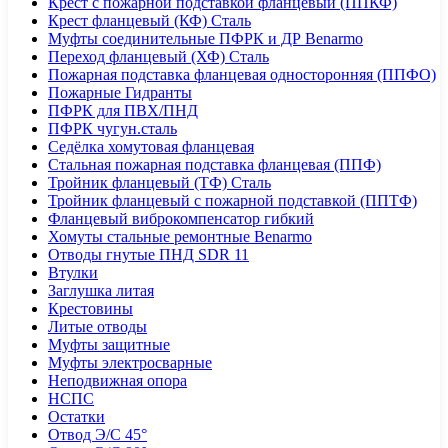
Крест с пожарной подставкой фланцевый (ППКФ)
Крест фланцевый (КФ) Сталь
Муфты соединительные ПФРК и ДР Benarmo
Переход фланцевый (ХФ) Сталь
Пожарная подставка фланцевая односторонняя (ППФО)
Пожарные Гидранты
ПФРК для ПВХ/ПНД
ПФРК чугун.сталь
Седёлка хомутовая фланцевая
Стальная пожарная подставка фланцевая (ППФ)
Тройник фланцевый (ТФ) Сталь
Тройник фланцевый с пожарной подставкой (ППТФ)
Фланцевый виброкомпенсатор гибкий
Хомуты стальные ремонтные Benarmo
Отводы гнутые ПНД SDR 11
Втулки
Заглушка литая
Крестовины
Литые отводы
Муфты защитные
Муфты электросварные
Неподвижная опора
НСПС
Остатки
Отвод Э/С 45°