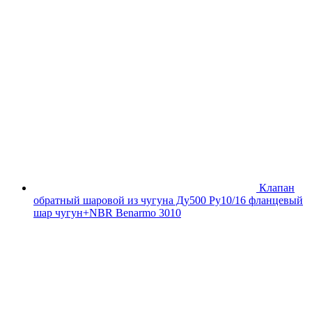
Клапан
обратный шаровой из чугуна Ду500 Ру10/16 фланцевый
шар чугун+NBR Benarmo 3010