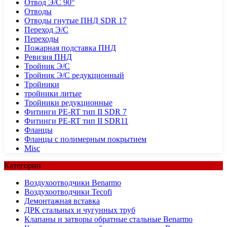
Отвод Э/С 90°
Отводы
Отводы гнутые ПНД SDR 17
Переход Э/С
Переходы
Пожарная подставка ПНД
Ревизия ПНД
Тройник Э/С
Тройник Э/С редукционный
Тройники
тройники литые
Тройники редукционные
Фитинги PE-RT тип II SDR 7
Фитинги PE-RT тип II SDR11
Фланцы
Фланцы с полимерным покрытием
Misc
Категории
Воздухоотводчики Benarmo
Воздухоотводчики Tecofi
Демонтажная вставка
ДРК стальных и чугунных труб
Клапаны и затворы обратные стальные Benarmo