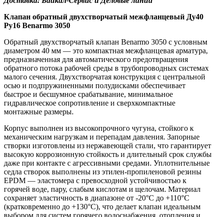
Доставка: Байкал-Сервис и Деловые линии
Клапан обратный двухстворчатый межфланцевый Ду40
Ру16 Benarmo 3050
Обратный двухстворчатый клапан Benarmo 3050 с условным
диаметром 40 мм — это компактная межфланцевая арматура,
предназначенная для автоматического предотвращения
обратного потока рабочей среды в трубопроводных системах
малого сечения. Двухстворчатая конструкция с центральной
осью и подпружиненными полудисками обеспечивает
быстрое и бесшумное срабатывание, минимальное
гидравлическое сопротивление и сверхкомпактные
монтажные размеры.
Корпус выполнен из высокопрочного чугуна, стойкого к
механическим нагрузкам и перепадам давления. Запорные
створки изготовлены из нержавеющей стали, что гарантирует
высокую коррозионную стойкость и длительный срок службы
даже при контакте с агрессивными средами. Уплотнительные
седла створок выполнены из этилен-пропиленовой резины
EPDM — эластомера с превосходной устойчивостью к
горячей воде, пару, слабым кислотам и щелочам. Материал
сохраняет эластичность в диапазоне от -20°C до +110°C
(кратковременно до +130°C), что делает клапан идеальным
выбором для систем горячего водоснабжения, отопления и