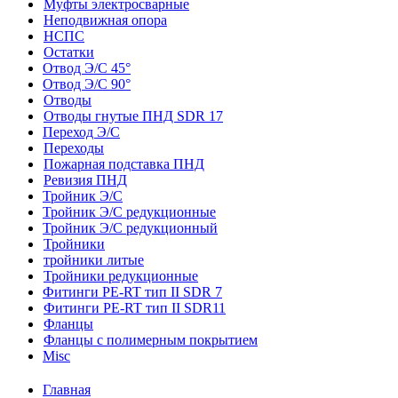
Муфты электросварные
Неподвижная опора
НСПС
Остатки
Отвод Э/С 45°
Отвод Э/С 90°
Отводы
Отводы гнутые ПНД SDR 17
Переход Э/С
Переходы
Пожарная подставка ПНД
Ревизия ПНД
Тройник Э/С
Тройник Э/С редукционные
Тройник Э/С редукционный
Тройники
тройники литые
Тройники редукционные
Фитинги PE-RT тип II SDR 7
Фитинги PE-RT тип II SDR11
Фланцы
Фланцы с полимерным покрытием
Misc
Главная