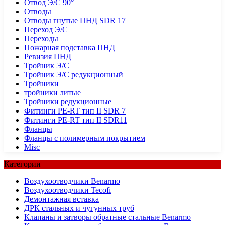
Отвод Э/С 90°
Отводы
Отводы гнутые ПНД SDR 17
Переход Э/С
Переходы
Пожарная подставка ПНД
Ревизия ПНД
Тройник Э/С
Тройник Э/С редукционный
Тройники
тройники литые
Тройники редукционные
Фитинги PE-RT тип II SDR 7
Фитинги PE-RT тип II SDR11
Фланцы
Фланцы с полимерным покрытием
Misc
Категории
Воздухоотводчики Benarmo
Воздухоотводчики Tecofi
Демонтажная вставка
ДРК стальных и чугунных труб
Клапаны и затворы обратные стальные Benarmo