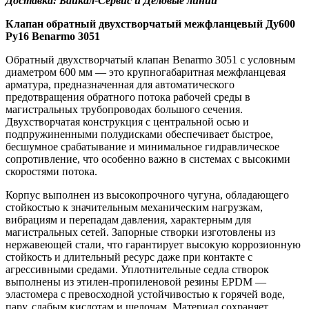
Доставка: Байкал-Сервис и Деловые линии
Клапан обратный двухстворчатый межфланцевый Ду600
Ру16 Benarmo 3051
Обратный двухстворчатый клапан Benarmo 3051 с условным
диаметром 600 мм — это крупногабаритная межфланцевая
арматура, предназначенная для автоматического
предотвращения обратного потока рабочей среды в
магистральных трубопроводах большого сечения.
Двухстворчатая конструкция с центральной осью и
подпружиненными полудисками обеспечивает быстрое,
бесшумное срабатывание и минимальное гидравлическое
сопротивление, что особенно важно в системах с высокими
скоростями потока.
Корпус выполнен из высокопрочного чугуна, обладающего
стойкостью к значительным механическим нагрузкам,
вибрациям и перепадам давления, характерным для
магистральных сетей. Запорные створки изготовлены из
нержавеющей стали, что гарантирует высокую коррозионную
стойкость и длительный ресурс даже при контакте с
агрессивными средами. Уплотнительные седла створок
выполнены из этилен-пропиленовой резины EPDM —
эластомера с превосходной устойчивостью к горячей воде,
пару, слабым кислотам и щелочам. Материал сохраняет