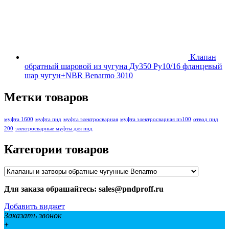
Клапан
обратный шаровой из чугуна Ду350 Ру10/16 фланцевый
шар чугун+NBR Benarmo 3010
Метки товаров
муфта 1600
муфта пнд
муфта электросварная
муфта электросварная пэ100
отвод пнд
200
электросварные муфты для пнд
Категории товаров
Для заказа обрашайтесь: sales@pndproff.ru
Добавить виджет
Заказать звонок
+