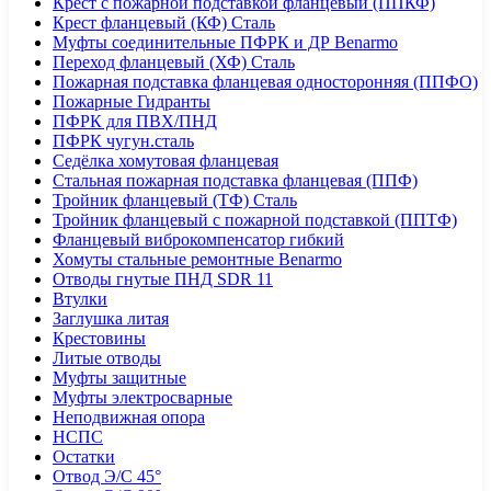
Крест с пожарной подставкой фланцевый (ППКФ)
Крест фланцевый (КФ) Сталь
Муфты соединительные ПФРК и ДР Benarmo
Переход фланцевый (ХФ) Сталь
Пожарная подставка фланцевая односторонняя (ППФО)
Пожарные Гидранты
ПФРК для ПВХ/ПНД
ПФРК чугун.сталь
Седёлка хомутовая фланцевая
Стальная пожарная подставка фланцевая (ППФ)
Тройник фланцевый (ТФ) Сталь
Тройник фланцевый с пожарной подставкой (ППТФ)
Фланцевый виброкомпенсатор гибкий
Хомуты стальные ремонтные Benarmo
Отводы гнутые ПНД SDR 11
Втулки
Заглушка литая
Крестовины
Литые отводы
Муфты защитные
Муфты электросварные
Неподвижная опора
НСПС
Остатки
Отвод Э/С 45°