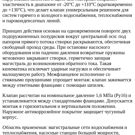
эластичность в диапазоне от -20°C до +110°C (кратковременно
до +130°C), что делает клапан универсальным решением для
систем горячего и холодного водоснабжения, теплоснабжения
и пароконденсатных линий.
Принцип действия основан на одновременном повороте двух
подпружиненных полудисков вокруг центральной оси: под
напором прямого потока створки раскрываются, обеспечивая
свободный проход среды. При остановке насосного
оборудования или падении давления возвратные пружины
мгновенно закрывают створки, герметично запирая
магистраль до возникновения обратного тока. Такая
кинематика исключает ударные нагрузки и обеспечивает
малошумную работу. Межфланцевое исполнение со
стяжными проушинами упрощает монтаж: клапан зажимается
между ответными фланцами с помощью шпилек.
Клапан рассчитан на номинальное давление 1,6 МПа (Ру16) и
устанавливается между стандартными фланцами. Допускается
монтаж в горизонтальном и вертикальном положении.
Наружное антикоррозийное покрытие защищает чугунный
корпус.
Область применения:
магистральные сети водоснабжения и
теплоснабжения, насосные станции большой мощности,