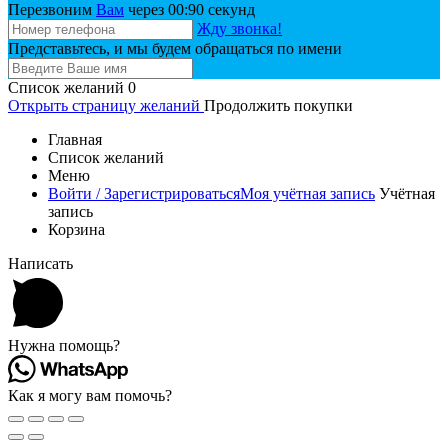
Перезвоним
Вам
через 00:
90
секунд
Жду звонка!
Представьтесь, и мы будем обращаться по имени
Список желаний
0
Открыть страницу желаний
Продолжить покупки
Главная
Список желаний
Меню
Войти / Зарегистрироваться
Моя учётная запись
Учётная
запись
Корзина
Написать
Нужна помощь?
Как я могу вам помочь?