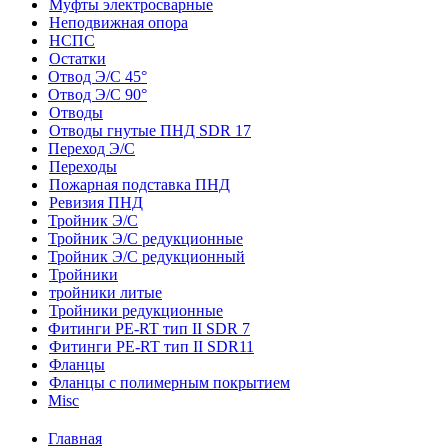
Муфты электросварные
Неподвижная опора
НСПС
Остатки
Отвод Э/С 45°
Отвод Э/С 90°
Отводы
Отводы гнутые ПНД SDR 17
Переход Э/С
Переходы
Пожарная подставка ПНД
Ревизия ПНД
Тройник Э/С
Тройник Э/С редукционные
Тройник Э/С редукционный
Тройники
тройники литые
Тройники редукционные
Фитинги PE-RT тип II SDR 7
Фитинги PE-RT тип II SDR11
Фланцы
Фланцы с полимерным покрытием
Misc
Главная