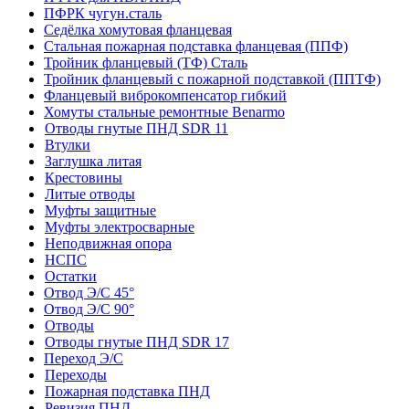
ПФРК чугун.сталь
Седёлка хомутовая фланцевая
Стальная пожарная подставка фланцевая (ППФ)
Тройник фланцевый (ТФ) Сталь
Тройник фланцевый с пожарной подставкой (ППТФ)
Фланцевый виброкомпенсатор гибкий
Хомуты стальные ремонтные Benarmo
Отводы гнутые ПНД SDR 11
Втулки
Заглушка литая
Крестовины
Литые отводы
Муфты защитные
Муфты электросварные
Неподвижная опора
НСПС
Остатки
Отвод Э/С 45°
Отвод Э/С 90°
Отводы
Отводы гнутые ПНД SDR 17
Переход Э/С
Переходы
Пожарная подставка ПНД
Ревизия ПНД