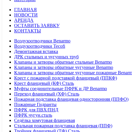
ГЛАВНАЯ
НОВОСТИ
АРЕНДА
ОСТАВИТЬ ЗАЯВКУ
КОНТАКТЫ
Воздухоотводчики Benarmo
Воздухоотводчики Tecofi
Демонтажная вставка
ДРК стальных и чугунных труб
Клапаны и затворы обратные стальные Benarmo
Клапаны и затворы обратные чугунные Benarmo
Клапаны и затворы обратные чугунные пожарные Benar
Крест с пожарной подставкой фланцевый (ППКФ)
Крест фланцевый (КФ) Сталь
Муфты соединительные ПФРК и ДР Benarmo
Переход фланцевый (ХФ) Сталь
Пожарная подставка фланцевая односторонняя (ППФО)
Пожарные Гидранты
ПФРК для ПВХ/ПНД
ПФРК чугун.сталь
Седёлка хомутовая фланцевая
Стальная пожарная подставка фланцевая (ППФ)
Тройник фланцевый (ТФ) Сталь