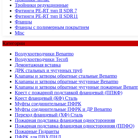
Тройники редукционные
Фитинги PE-RT тип II SDR 7
Фитинги PE-RT тип II SDR11
Фланцы
Фланцы с полимерным покрытием
Misc
Категории
Воздухоотводчики Benarmo
Воздухоотводчики Tecofi
Демонтажная вставка
ДРК стальных и чугунных труб
Клапаны и затворы обратные стальные Benarmo
Клапаны и затворы обратные чугунные Benarmo
Клапаны и затворы обратные чугунные пожарные Benar
Крест с пожарной подставкой фланцевый (ППКФ)
Крест фланцевый (КФ) Сталь
Муфты соединительные ПФРК
Муфты соединительные ПФРК и ДР Benarmo
Переход фланцевый (ХФ) Сталь
Пожарная подставка фланцевая односторонняя
Пожарная подставка фланцевая односторонняя (ППФО)
Пожарные Гидранты
ПФРК для ПВХ/ПНД