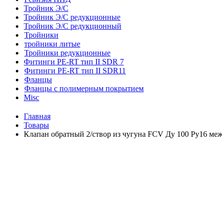
Тройник Э/С
Тройник Э/С редукционные
Тройник Э/С редукционный
Тройники
тройники литые
Тройники редукционные
Фитинги PE-RT тип II SDR 7
Фитинги PE-RT тип II SDR11
Фланцы
Фланцы с полимерным покрытием
Misc
Главная
Товары
Клапан обратный 2/створ из чугуна FCV Ду 100 Ру16 ме