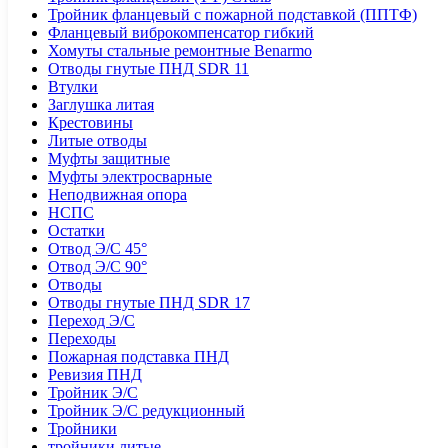
Тройник фланцевый с пожарной подставкой (ППТФ)
Фланцевый виброкомпенсатор гибкий
Хомуты стальные ремонтные Benarmo
Отводы гнутые ПНД SDR 11
Втулки
Заглушка литая
Крестовины
Литые отводы
Муфты защитные
Муфты электросварные
Неподвижная опора
НСПС
Остатки
Отвод Э/С 45°
Отвод Э/С 90°
Отводы
Отводы гнутые ПНД SDR 17
Переход Э/С
Переходы
Пожарная подставка ПНД
Ревизия ПНД
Тройник Э/С
Тройник Э/С редукционный
Тройники
тройники литые