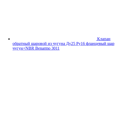
Клапан
обратный шаровой из чугуна Ду25 Ру16 фланцевый шар
чугун+NBR Benarmo 3011