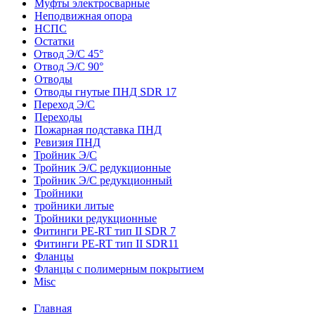
Муфты электросварные
Неподвижная опора
НСПС
Остатки
Отвод Э/С 45°
Отвод Э/С 90°
Отводы
Отводы гнутые ПНД SDR 17
Переход Э/С
Переходы
Пожарная подставка ПНД
Ревизия ПНД
Тройник Э/С
Тройник Э/С редукционные
Тройник Э/С редукционный
Тройники
тройники литые
Тройники редукционные
Фитинги PE-RT тип II SDR 7
Фитинги PE-RT тип II SDR11
Фланцы
Фланцы с полимерным покрытием
Misc
Главная