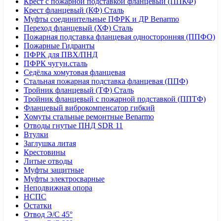
Крест с пожарной подставкой фланцевый (ППКФ)
Крест фланцевый (КФ) Сталь
Муфты соединительные ПФРК и ДР Benarmo
Переход фланцевый (ХФ) Сталь
Пожарная подставка фланцевая односторонняя (ППФО)
Пожарные Гидранты
ПФРК для ПВХ/ПНД
ПФРК чугун.сталь
Седёлка хомутовая фланцевая
Стальная пожарная подставка фланцевая (ППФ)
Тройник фланцевый (ТФ) Сталь
Тройник фланцевый с пожарной подставкой (ППТФ)
Фланцевый виброкомпенсатор гибкий
Хомуты стальные ремонтные Benarmo
Отводы гнутые ПНД SDR 11
Втулки
Заглушка литая
Крестовины
Литые отводы
Муфты защитные
Муфты электросварные
Неподвижная опора
НСПС
Остатки
Отвод Э/С 45°