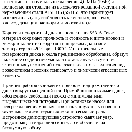
рассчитана на номинальное давление 4,0 МПа (Ру40) и
полностью изготовлена из высоколегированной аустенитной
нержавеющей стали AISI 316 (SS316), что гарантирует
исключительную устойчивость к кислотам, щелочам,
хлорсодержащим растворам и морской воде.
Корпус и поворотный диск выполнены из SS316. Этот
материал сохраняет прочность и стойкость к питтинговой и
межкристаллитной коррозии в широком диапазоне
температур: от -20°C до +180°C. Уплотнительные
поверхности диска и седла прецизионно обработаны, образуя
надежное соединение «металл по металлу». Отсутствие
эластичных уплотнений исключает риск их разрушения под
воздействием высоких температур и химически агрессивных
веществ.
Принцип работы основан на повороте подпружиненного
диска вокруг смещенной оси. Прямой поток отжимает диск,
обеспечивая свободный проход с минимальными
гидравлическими потерями. При остановке насоса или
реверсе давления мощная возвратная пружина мгновенно
захлопывает диск, герметично запирая магистраль.
Встроенное демпфирующее устройство смягчает удар,
предотвращая гидравлический удар и обеспечивая
бесшумную работу.