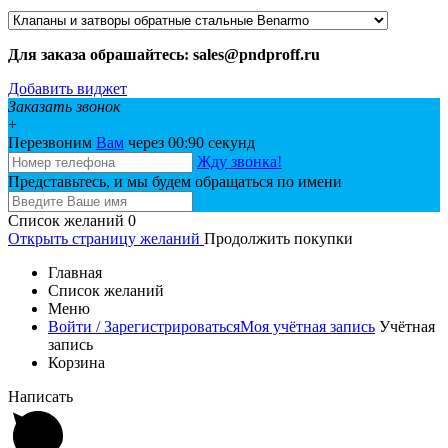
Для заказа обрашайтесь: sales@pndproff.ru
Добавить виджет
Заказать звонок
+
Перезвоним
Вам
через 00:
90
секунд
Жду звонка!
Представьтесь, и мы будем обращаться по имени
Список желаний
0
Открыть страницу желаний
Продолжить покупки
Главная
Список желаний
Меню
Войти / Зарегистрироваться
Моя учётная запись
Учётная
запись
Корзина
Написать