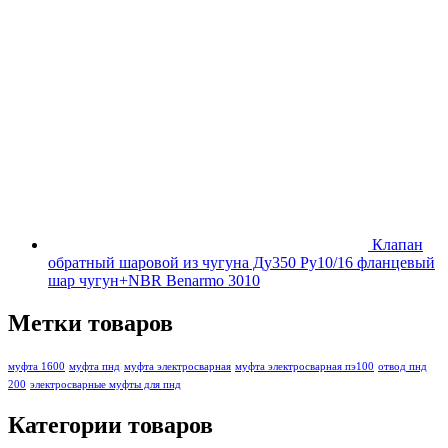
Клапан
обратный шаровой из чугуна Ду350 Ру10/16 фланцевый
шар чугун+NBR Benarmo 3010
Метки товаров
муфта 1600
муфта пнд
муфта электросварная
муфта электросварная пэ100
отвод пнд
200
электросварные муфты для пнд
Категории товаров