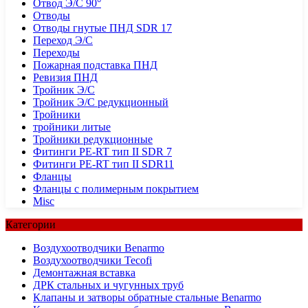
Отвод Э/С 90°
Отводы
Отводы гнутые ПНД SDR 17
Переход Э/С
Переходы
Пожарная подставка ПНД
Ревизия ПНД
Тройник Э/С
Тройник Э/С редукционный
Тройники
тройники литые
Тройники редукционные
Фитинги PE-RT тип II SDR 7
Фитинги PE-RT тип II SDR11
Фланцы
Фланцы с полимерным покрытием
Misc
Категории
Воздухоотводчики Benarmo
Воздухоотводчики Tecofi
Демонтажная вставка
ДРК стальных и чугунных труб
Клапаны и затворы обратные стальные Benarmo