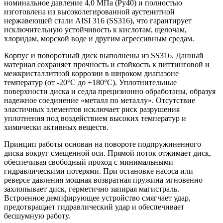
номинальное давление 4,0 МПа (Ру40) и полностью
изготовлена из высоколегированной аустенитной
нержавеющей стали AISI 316 (SS316), что гарантирует
исключительную устойчивость к кислотам, щелочам,
хлоридам, морской воде и другим агрессивным средам.
Корпус и поворотный диск выполнены из SS316. Данный
материал сохраняет прочность и стойкость к питтинговой и
межкристаллитной коррозии в широком диапазоне
температур (от -20°C до +180°C). Уплотнительные
поверхности диска и седла прецизионно обработаны, образуя
надежное соединение «металл по металлу». Отсутствие
эластичных элементов исключает риск разрушения
уплотнения под воздействием высоких температур и
химически активных веществ.
Принцип работы основан на повороте подпружиненного
диска вокруг смещенной оси. Прямой поток отжимает диск,
обеспечивая свободный проход с минимальными
гидравлическими потерями. При остановке насоса или
реверсе давления мощная возвратная пружина мгновенно
захлопывает диск, герметично запирая магистраль.
Встроенное демпфирующее устройство смягчает удар,
предотвращает гидравлический удар и обеспечивает
бесшумную работу.