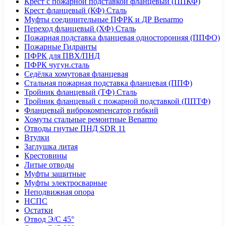
Крест с пожарной подставкой фланцевый (ППКФ)
Крест фланцевый (КФ) Сталь
Муфты соединительные ПФРК и ДР Benarmo
Переход фланцевый (ХФ) Сталь
Пожарная подставка фланцевая односторонняя (ППФО)
Пожарные Гидранты
ПФРК для ПВХ/ПНД
ПФРК чугун.сталь
Седёлка хомутовая фланцевая
Стальная пожарная подставка фланцевая (ППФ)
Тройник фланцевый (ТФ) Сталь
Тройник фланцевый с пожарной подставкой (ППТФ)
Фланцевый виброкомпенсатор гибкий
Хомуты стальные ремонтные Benarmo
Отводы гнутые ПНД SDR 11
Втулки
Заглушка литая
Крестовины
Литые отводы
Муфты защитные
Муфты электросварные
Неподвижная опора
НСПС
Остатки
Отвод Э/С 45°