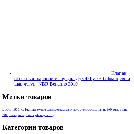
Клапан
обратный шаровой из чугуна Ду350 Ру10/16 фланцевый
шар чугун+NBR Benarmo 3010
Метки товаров
муфта 1600
муфта пнд
муфта электросварная
муфта электросварная пэ100
отвод пнд
200
электросварные муфты для пнд
Категории товаров