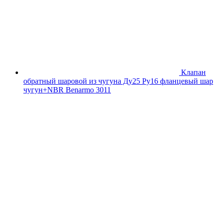
Клапан
обратный шаровой из чугуна Ду25 Ру16 фланцевый шар
чугун+NBR Benarmo 3011