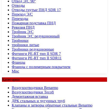
Отвод Э/С 90°
Отводы
Отводы гнутые ПНД SDR 17
Переход Э/С
Переходы
Пожарная подставка ПНД
Ревизия ПНД
Тройник Э/С
Тройник Э/С редукционный
Тройники
тройники литые
Тройники редукционные
Фитинги PE-RT тип II SDR 7
Фитинги PE-RT тип II SDR11
Фланцы
Фланцы с полимерным покрытием
Misc
Категории
Воздухоотводчики Benarmo
Воздухоотводчики Tecofi
Демонтажная вставка
ДРК стальных и чугунных труб
Клапаны и затворы обратные стальные Benarmo