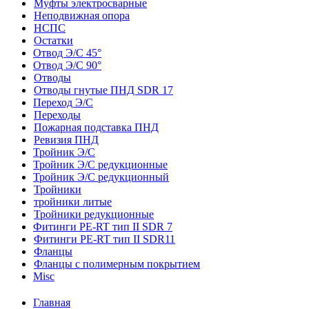
Муфты электросварные
Неподвижная опора
НСПС
Остатки
Отвод Э/С 45°
Отвод Э/С 90°
Отводы
Отводы гнутые ПНД SDR 17
Переход Э/С
Переходы
Пожарная подставка ПНД
Ревизия ПНД
Тройник Э/С
Тройник Э/С редукционные
Тройник Э/С редукционный
Тройники
тройники литые
Тройники редукционные
Фитинги PE-RT тип II SDR 7
Фитинги PE-RT тип II SDR11
Фланцы
Фланцы с полимерным покрытием
Misc
Главная