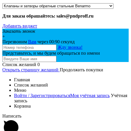
Для заказа обрашайтесь: sales@pndproff.ru
Добавить виджет
Заказать звонок
+
Перезвоним
Вам
через 00:
90
секунд
Жду звонка!
Представьтесь, и мы будем обращаться по имени
Список желаний
0
Открыть страницу желаний
Продолжить покупки
Главная
Список желаний
Меню
Войти / Зарегистрироваться
Моя учётная запись
Учётная
запись
Корзина
Написать