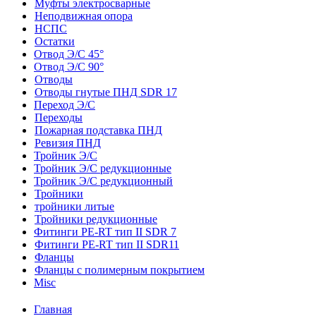
Муфты электросварные
Неподвижная опора
НСПС
Остатки
Отвод Э/С 45°
Отвод Э/С 90°
Отводы
Отводы гнутые ПНД SDR 17
Переход Э/С
Переходы
Пожарная подставка ПНД
Ревизия ПНД
Тройник Э/С
Тройник Э/С редукционные
Тройник Э/С редукционный
Тройники
тройники литые
Тройники редукционные
Фитинги PE-RT тип II SDR 7
Фитинги PE-RT тип II SDR11
Фланцы
Фланцы с полимерным покрытием
Misc
Главная