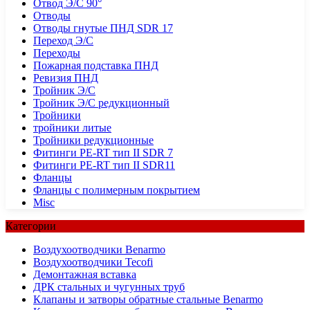
Отвод Э/С 90°
Отводы
Отводы гнутые ПНД SDR 17
Переход Э/С
Переходы
Пожарная подставка ПНД
Ревизия ПНД
Тройник Э/С
Тройник Э/С редукционный
Тройники
тройники литые
Тройники редукционные
Фитинги PE-RT тип II SDR 7
Фитинги PE-RT тип II SDR11
Фланцы
Фланцы с полимерным покрытием
Misc
Категории
Воздухоотводчики Benarmo
Воздухоотводчики Tecofi
Демонтажная вставка
ДРК стальных и чугунных труб
Клапаны и затворы обратные стальные Benarmo