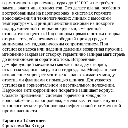
герметичность при температурах до +110°C и не требует
замены эластичных элементов. Это делает клапан особенно
востребованным на паропроводах, в системах горячего
водоснабжения и технологических линиях с высокими
температурами. Принцип действия основан на повороте
подпружиненной створки вокруг оси, смещенной
относительно центра. Под напором прямого потока створка
открывается, обеспечивая свободный проход среды с
минимальным гидравлическим сопротивлением. При
остановке насоса или падении давления возвратная пружина
мгновенно закрывает створку, герметично запирая магистраль
до возникновения обратного тока. Встроенный
демпфирующий механизм смягчает посадку створки,
исключая ударные нагрузки и гидроудары. Межфланцевое
исполнение упрощает монтаж: клапан зажимается между
ответными фланцами с помощью шпилек. Допускается
установка в горизонтальном и вертикальном положении.
Наружное антикоррозийное покрытие защищает корпус.
Область применения:
системы горячего и холодного
водоснабжения, паропроводы, котельные, тепловые пункты,
технологические трубопроводы нефтегазовой и химической
промышленности.
Гарантия 12 месяцев
Срок службы 3 года