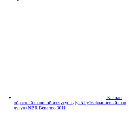
Клапан
обратный шаровой из чугуна Ду25 Ру16 фланцевый шар
чугун+NBR Benarmo 3011