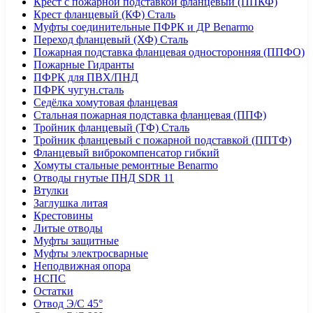
Крест с пожарной подставкой фланцевый (ППКФ)
Крест фланцевый (КФ) Сталь
Муфты соединительные ПФРК и ДР Benarmo
Переход фланцевый (ХФ) Сталь
Пожарная подставка фланцевая односторонняя (ППФО)
Пожарные Гидранты
ПФРК для ПВХ/ПНД
ПФРК чугун.сталь
Седёлка хомутовая фланцевая
Стальная пожарная подставка фланцевая (ППФ)
Тройник фланцевый (ТФ) Сталь
Тройник фланцевый с пожарной подставкой (ППТФ)
Фланцевый виброкомпенсатор гибкий
Хомуты стальные ремонтные Benarmo
Отводы гнутые ПНД SDR 11
Втулки
Заглушка литая
Крестовины
Литые отводы
Муфты защитные
Муфты электросварные
Неподвижная опора
НСПС
Остатки
Отвод Э/С 45°