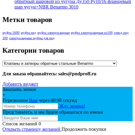
обратный шаровой из чугуна Ду350 Ру10/16 фланцевый
шар чугун+NBR Benarmo 3010
Метки товаров
муфта 1600
муфта пнд
муфта электросварная
муфта электросварная пэ100
отвод пнд
200
электросварные муфты для пнд
Категории товаров
Для заказа обрашайтесь: sales@pndproff.ru
Добавить виджет
Заказать звонок
+
Перезвоним
Вам
через 00:
90
секунд
Жду звонка!
Представьтесь, и мы будем обращаться по имени
Список желаний
0
Открыть страницу желаний
Продолжить покупки