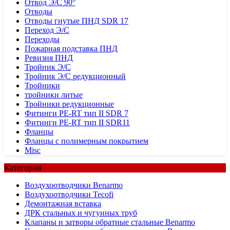
Отвод Э/С 90°
Отводы
Отводы гнутые ПНД SDR 17
Переход Э/С
Переходы
Пожарная подставка ПНД
Ревизия ПНД
Тройник Э/С
Тройник Э/С редукционный
Тройники
тройники литые
Тройники редукционные
Фитинги PE-RT тип II SDR 7
Фитинги PE-RT тип II SDR11
Фланцы
Фланцы с полимерным покрытием
Misc
Категории
Воздухоотводчики Benarmo
Воздухоотводчики Tecofi
Демонтажная вставка
ДРК стальных и чугунных труб
Клапаны и затворы обратные стальные Benarmo