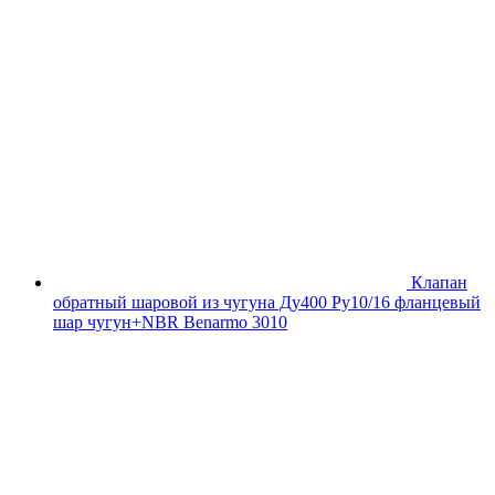
Клапан
обратный шаровой из чугуна Ду400 Ру10/16 фланцевый
шар чугун+NBR Benarmo 3010