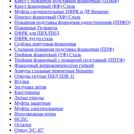
Крест с пожарной подставкой фланцевый (ППКФ)
Крест фланцевый (КФ) Сталь
Муфты соединительные ПФРК и ДР Benarmo
Переход фланцевый (ХФ) Сталь
Пожарная подставка фланцевая односторонняя (ППФО)
Пожарные Гидранты
ПФРК для ПВХ/ПНД
ПФРК чугун.сталь
Седёлка хомутовая фланцевая
Стальная пожарная подставка фланцевая (ППФ)
Тройник фланцевый (ТФ) Сталь
Тройник фланцевый с пожарной подставкой (ППТФ)
Фланцевый виброкомпенсатор гибкий
Хомуты стальные ремонтные Benarmo
Отводы гнутые ПНД SDR 11
Втулки
Заглушка литая
Крестовины
Литые отводы
Муфты защитные
Муфты электросварные
Неподвижная опора
НСПС
Остатки
Отвод Э/С 45°