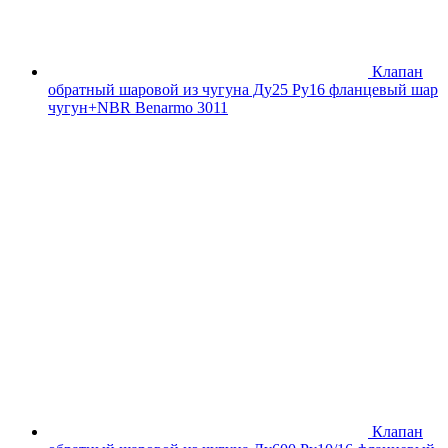
Клапан
обратный шаровой из чугуна Ду25 Ру16 фланцевый шар
чугун+NBR Benarmo 3011
Клапан