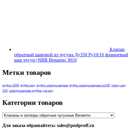
Клапан
обратный шаровой из чугуна Ду350 Ру10/16 фланцевый
шар чугун+NBR Benarmo 3010
Метки товаров
муфта 1600
муфта пнд
муфта электросварная
муфта электросварная пэ100
отвод пнд
200
электросварные муфты для пнд
Категории товаров
Для заказа обрашайтесь: sales@pndproff.ru