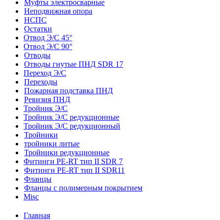
Муфты электросварные
Неподвижная опора
НСПС
Остатки
Отвод Э/С 45°
Отвод Э/С 90°
Отводы
Отводы гнутые ПНД SDR 17
Переход Э/С
Переходы
Пожарная подставка ПНД
Ревизия ПНД
Тройник Э/С
Тройник Э/С редукционные
Тройник Э/С редукционный
Тройники
тройники литые
Тройники редукционные
Фитинги PE-RT тип II SDR 7
Фитинги PE-RT тип II SDR11
Фланцы
Фланцы с полимерным покрытием
Misc
Главная