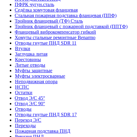
ПФРК чугун.сталь
Седёлка хомутовая фланцевая
Стальная пожарная подставка фланцевая (ППФ)
Тройник фланцевый (ТФ) Сталь
Тройник фланцевый с пожарной подставкой (ППТФ)
Фланцевый виброкомпенсатор гибкий
Хомуты стальные ремонтные Benarmo
Отводы гнутые ПНД SDR 11
Втулки
Заглушка литая
Крестовины
Литые отводы
Муфты защитные
Муфты электросварные
Неподвижная опора
НСПС
Остатки
Отвод Э/С 45°
Отвод Э/С 90°
Отводы
Отводы гнутые ПНД SDR 17
Переход Э/С
Переходы
Пожарная подставка ПНД
Ревизия ПНД