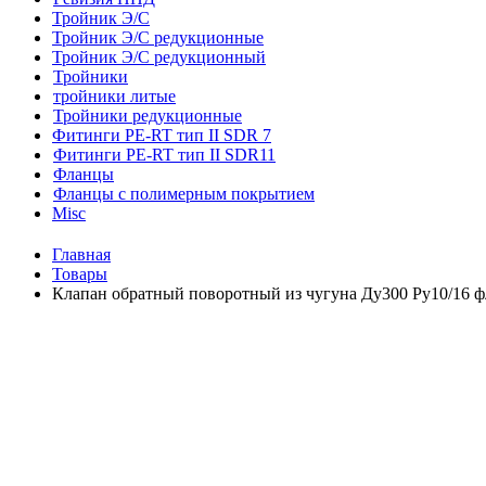
Тройник Э/С
Тройник Э/С редукционные
Тройник Э/С редукционный
Тройники
тройники литые
Тройники редукционные
Фитинги PE-RT тип II SDR 7
Фитинги PE-RT тип II SDR11
Фланцы
Фланцы с полимерным покрытием
Misc
Главная
Товары
Клапан обратный поворотный из чугуна Ду300 Ру10/16 ф