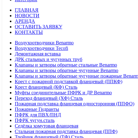
ГЛАВНАЯ
НОВОСТИ
АРЕНДА
ОСТАВИТЬ ЗАЯВКУ
КОНТАКТЫ
Воздухоотводчики Benarmo
Воздухоотводчики Tecofi
Демонтажная вставка
ДРК стальных и чугунных труб
Клапаны и затворы обратные стальные Benarmo
Клапаны и затворы обратные чугунные Benarmo
Клапаны и затворы обратные чугунные пожарные Benar
Крест с пожарной подставкой фланцевый (ППКФ)
Крест фланцевый (КФ) Сталь
Муфты соединительные ПФРК и ДР Benarmo
Переход фланцевый (ХФ) Сталь
Пожарная подставка фланцевая односторонняя (ППФО)
Пожарные Гидранты
ПФРК для ПВХ/ПНД
ПФРК чугун.сталь
Седёлка хомутовая фланцевая
Стальная пожарная подставка фланцевая (ППФ)
Тройник фланцевый (ТФ) Сталь