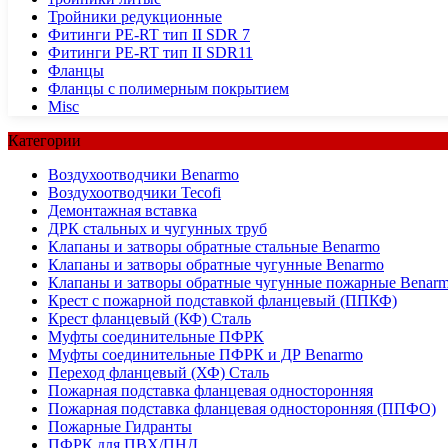
Тройники редукционные
Фитинги PE-RT тип II SDR 7
Фитинги PE-RT тип II SDR11
Фланцы
Фланцы с полимерным покрытием
Misc
Категории
Воздухоотводчики Benarmo
Воздухоотводчики Tecofi
Демонтажная вставка
ДРК стальных и чугунных труб
Клапаны и затворы обратные стальные Benarmo
Клапаны и затворы обратные чугунные Benarmo
Клапаны и затворы обратные чугунные пожарные Benar
Крест с пожарной подставкой фланцевый (ППКФ)
Крест фланцевый (КФ) Сталь
Муфты соединительные ПФРК
Муфты соединительные ПФРК и ДР Benarmo
Переход фланцевый (ХФ) Сталь
Пожарная подставка фланцевая односторонняя
Пожарная подставка фланцевая односторонняя (ППФО)
Пожарные Гидранты
ПФРК для ПВХ/ПНД