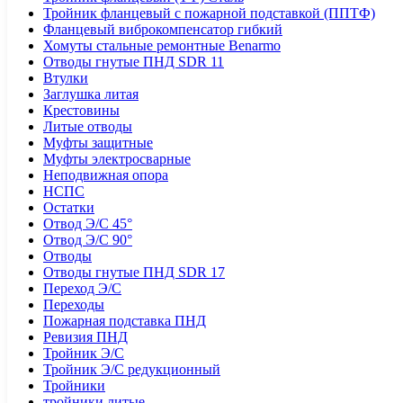
Тройник фланцевый с пожарной подставкой (ППТФ)
Фланцевый виброкомпенсатор гибкий
Хомуты стальные ремонтные Benarmo
Отводы гнутые ПНД SDR 11
Втулки
Заглушка литая
Крестовины
Литые отводы
Муфты защитные
Муфты электросварные
Неподвижная опора
НСПС
Остатки
Отвод Э/С 45°
Отвод Э/С 90°
Отводы
Отводы гнутые ПНД SDR 17
Переход Э/С
Переходы
Пожарная подставка ПНД
Ревизия ПНД
Тройник Э/С
Тройник Э/С редукционный
Тройники
тройники литые