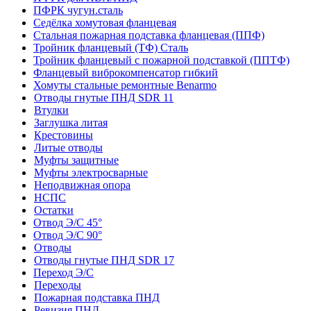
ПФРК чугун.сталь
Седёлка хомутовая фланцевая
Стальная пожарная подставка фланцевая (ППФ)
Тройник фланцевый (ТФ) Сталь
Тройник фланцевый с пожарной подставкой (ППТФ)
Фланцевый виброкомпенсатор гибкий
Хомуты стальные ремонтные Benarmo
Отводы гнутые ПНД SDR 11
Втулки
Заглушка литая
Крестовины
Литые отводы
Муфты защитные
Муфты электросварные
Неподвижная опора
НСПС
Остатки
Отвод Э/С 45°
Отвод Э/С 90°
Отводы
Отводы гнутые ПНД SDR 17
Переход Э/С
Переходы
Пожарная подставка ПНД
Ревизия ПНД