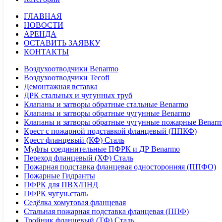
ГЛАВНАЯ
НОВОСТИ
АРЕНДА
ОСТАВИТЬ ЗАЯВКУ
КОНТАКТЫ
Воздухоотводчики Benarmo
Воздухоотводчики Tecofi
Демонтажная вставка
ДРК стальных и чугунных труб
Клапаны и затворы обратные стальные Benarmo
Клапаны и затворы обратные чугунные Benarmo
Клапаны и затворы обратные чугунные пожарные Benar
Крест с пожарной подставкой фланцевый (ППКФ)
Крест фланцевый (КФ) Сталь
Муфты соединительные ПФРК и ДР Benarmo
Переход фланцевый (ХФ) Сталь
Пожарная подставка фланцевая односторонняя (ППФО)
Пожарные Гидранты
ПФРК для ПВХ/ПНД
ПФРК чугун.сталь
Седёлка хомутовая фланцевая
Стальная пожарная подставка фланцевая (ППФ)
Тройник фланцевый (ТФ) Сталь