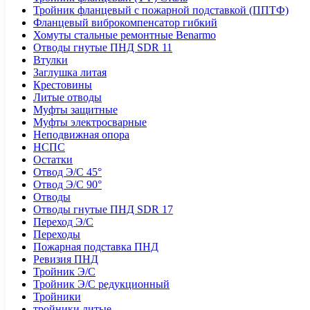
Тройник фланцевый с пожарной подставкой (ППТФ)
Фланцевый виброкомпенсатор гибкий
Хомуты стальные ремонтные Benarmo
Отводы гнутые ПНД SDR 11
Втулки
Заглушка литая
Крестовины
Литые отводы
Муфты защитные
Муфты электросварные
Неподвижная опора
НСПС
Остатки
Отвод Э/С 45°
Отвод Э/С 90°
Отводы
Отводы гнутые ПНД SDR 17
Переход Э/С
Переходы
Пожарная подставка ПНД
Ревизия ПНД
Тройник Э/С
Тройник Э/С редукционный
Тройники
тройники литые