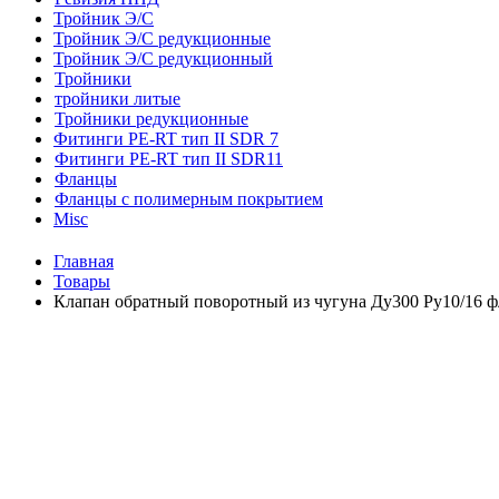
Тройник Э/С
Тройник Э/С редукционные
Тройник Э/С редукционный
Тройники
тройники литые
Тройники редукционные
Фитинги PE-RT тип II SDR 7
Фитинги PE-RT тип II SDR11
Фланцы
Фланцы с полимерным покрытием
Misc
Главная
Товары
Клапан обратный поворотный из чугуна Ду300 Ру10/16 ф