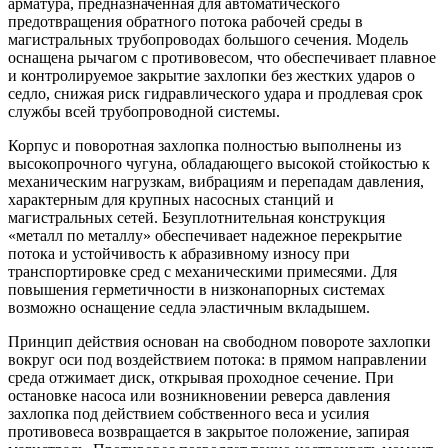
арматура, предназначенная для автоматического
предотвращения обратного потока рабочей среды в
магистральных трубопроводах большого сечения. Модель
оснащена рычагом с противовесом, что обеспечивает плавное
и контролируемое закрытие захлопки без жестких ударов о
седло, снижая риск гидравлического удара и продлевая срок
службы всей трубопроводной системы.
Корпус и поворотная захлопка полностью выполнены из
высокопрочного чугуна, обладающего высокой стойкостью к
механическим нагрузкам, вибрациям и перепадам давления,
характерным для крупных насосных станций и
магистральных сетей. Безуплотнительная конструкция
«металл по металлу» обеспечивает надежное перекрытие
потока и устойчивость к абразивному износу при
транспортировке сред с механическими примесями. Для
повышения герметичности в низконапорных системах
возможно оснащение седла эластичным вкладышем.
Принцип действия основан на свободном повороте захлопки
вокруг оси под воздействием потока: в прямом направлении
среда отжимает диск, открывая проходное сечение. При
остановке насоса или возникновении реверса давления
захлопка под действием собственного веса и усилия
противовеса возвращается в закрытое положение, запирая