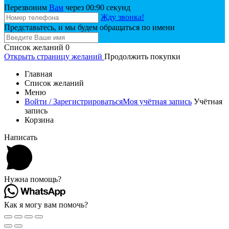
Перезвоним
Вам
через 00:
90
секунд
Жду звонка!
Представьтесь, и мы будем обращаться по имени
Список желаний
0
Открыть страницу желаний
Продолжить покупки
Главная
Список желаний
Меню
Войти / Зарегистрироваться
Моя учётная запись
Учётная
запись
Корзина
Написать
Нужна помощь?
Как я могу вам помочь?