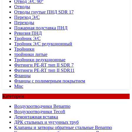
Отвод Э/С 90°
Отводы
Отводы гнутые ПНД SDR 17
Переход Э/С
Переходы
Пожарная подставка ПНД
Ревизия ПНД
Тройник Э/С
Тройник Э/С редукционный
Тройники
тройники литые
Тройники редукционные
Фитинги PE-RT тип II SDR 7
Фитинги PE-RT тип II SDR11
Фланцы
Фланцы с полимерным покрытием
Misc
Категории
Воздухоотводчики Benarmo
Воздухоотводчики Tecofi
Демонтажная вставка
ДРК стальных и чугунных труб
Клапаны и затворы обратные стальные Benarmo