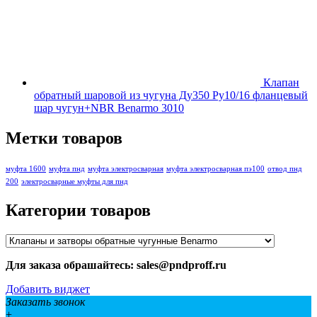
Клапан
обратный шаровой из чугуна Ду350 Ру10/16 фланцевый
шар чугун+NBR Benarmo 3010
Метки товаров
муфта 1600
муфта пнд
муфта электросварная
муфта электросварная пэ100
отвод пнд
200
электросварные муфты для пнд
Категории товаров
Для заказа обрашайтесь: sales@pndproff.ru
Добавить виджет
Заказать звонок
+