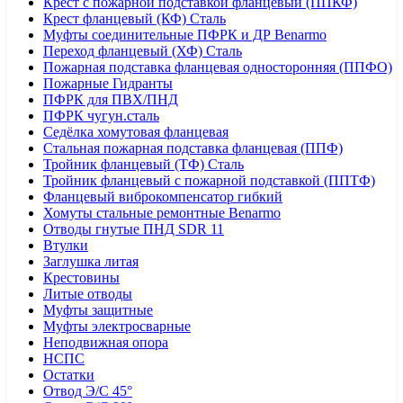
Крест с пожарной подставкой фланцевый (ППКФ)
Крест фланцевый (КФ) Сталь
Муфты соединительные ПФРК и ДР Benarmo
Переход фланцевый (ХФ) Сталь
Пожарная подставка фланцевая односторонняя (ППФО)
Пожарные Гидранты
ПФРК для ПВХ/ПНД
ПФРК чугун.сталь
Седёлка хомутовая фланцевая
Стальная пожарная подставка фланцевая (ППФ)
Тройник фланцевый (ТФ) Сталь
Тройник фланцевый с пожарной подставкой (ППТФ)
Фланцевый виброкомпенсатор гибкий
Хомуты стальные ремонтные Benarmo
Отводы гнутые ПНД SDR 11
Втулки
Заглушка литая
Крестовины
Литые отводы
Муфты защитные
Муфты электросварные
Неподвижная опора
НСПС
Остатки
Отвод Э/С 45°