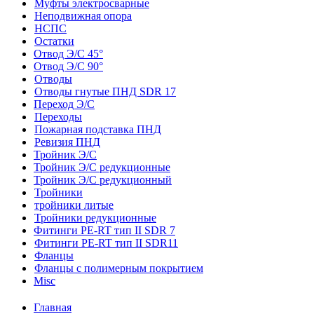
Муфты электросварные
Неподвижная опора
НСПС
Остатки
Отвод Э/С 45°
Отвод Э/С 90°
Отводы
Отводы гнутые ПНД SDR 17
Переход Э/С
Переходы
Пожарная подставка ПНД
Ревизия ПНД
Тройник Э/С
Тройник Э/С редукционные
Тройник Э/С редукционный
Тройники
тройники литые
Тройники редукционные
Фитинги PE-RT тип II SDR 7
Фитинги PE-RT тип II SDR11
Фланцы
Фланцы с полимерным покрытием
Misc
Главная