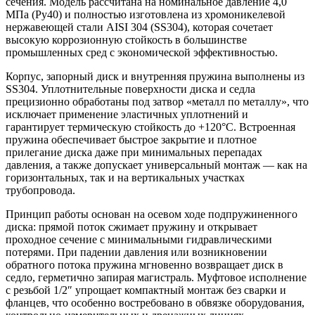
сечения. Модель рассчитана на номинальное давление 4,0
МПа (Ру40) и полностью изготовлена из хромоникелевой
нержавеющей стали AISI 304 (SS304), которая сочетает
высокую коррозионную стойкость в большинстве
промышленных сред с экономической эффективностью.
Корпус, запорный диск и внутренняя пружина выполнены из
SS304. Уплотнительные поверхности диска и седла
прецизионно обработаны под затвор «металл по металлу», что
исключает применение эластичных уплотнений и
гарантирует термическую стойкость до +120°C. Встроенная
пружина обеспечивает быстрое закрытие и плотное
прилегание диска даже при минимальных перепадах
давления, а также допускает универсальный монтаж — как на
горизонтальных, так и на вертикальных участках
трубопровода.
Принцип работы основан на осевом ходе подпружиненного
диска: прямой поток сжимает пружину и открывает
проходное сечение с минимальными гидравлическими
потерями. При падении давления или возникновении
обратного потока пружина мгновенно возвращает диск в
седло, герметично запирая магистраль. Муфтовое исполнение
с резьбой 1/2″ упрощает компактный монтаж без сварки и
фланцев, что особенно востребовано в обвязке оборудования,