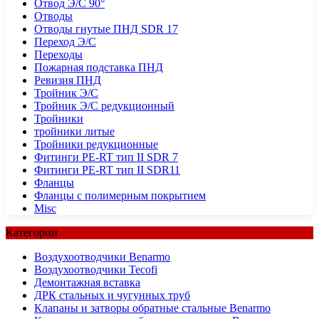
Отвод Э/С 90°
Отводы
Отводы гнутые ПНД SDR 17
Переход Э/С
Переходы
Пожарная подставка ПНД
Ревизия ПНД
Тройник Э/С
Тройник Э/С редукционный
Тройники
тройники литые
Тройники редукционные
Фитинги PE-RT тип II SDR 7
Фитинги PE-RT тип II SDR11
Фланцы
Фланцы с полимерным покрытием
Misc
Категории
Воздухоотводчики Benarmo
Воздухоотводчики Tecofi
Демонтажная вставка
ДРК стальных и чугунных труб
Клапаны и затворы обратные стальные Benarmo