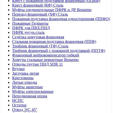
Крест с пожарной подставкой фланцевый (ППКФ)
Крест фланцевый (КФ) Сталь
Муфты соединительные ПФРК и ДР Benarmo
Переход фланцевый (ХФ) Сталь
Пожарная подставка фланцевая односторонняя (ППФО)
Пожарные Гидранты
ПФРК для ПВХ/ПНД
ПФРК чугун.сталь
Седёлка хомутовая фланцевая
Стальная пожарная подставка фланцевая (ППФ)
Тройник фланцевый (ТФ) Сталь
Тройник фланцевый с пожарной подставкой (ППТФ)
Фланцевый виброкомпенсатор гибкий
Хомуты стальные ремонтные Benarmo
Отводы гнутые ПНД SDR 11
Втулки
Заглушка литая
Крестовины
Литые отводы
Муфты защитные
Муфты электросварные
Неподвижная опора
НСПС
Остатки
Отвод Э/С 45°