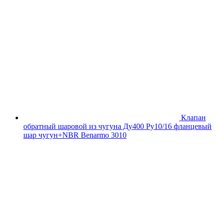
Клапан
обратный шаровой из чугуна Ду400 Ру10/16 фланцевый
шар чугун+NBR Benarmo 3010