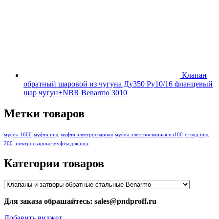
Клапан
обратный шаровой из чугуна Ду350 Ру10/16 фланцевый
шар чугун+NBR Benarmo 3010
Метки товаров
муфта 1600
муфта пнд
муфта электросварная
муфта электросварная пэ100
отвод пнд
200
электросварные муфты для пнд
Категории товаров
Для заказа обрашайтесь: sales@pndproff.ru
Добавить виджет