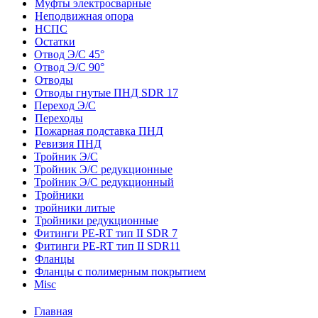
Муфты электросварные
Неподвижная опора
НСПС
Остатки
Отвод Э/С 45°
Отвод Э/С 90°
Отводы
Отводы гнутые ПНД SDR 17
Переход Э/С
Переходы
Пожарная подставка ПНД
Ревизия ПНД
Тройник Э/С
Тройник Э/С редукционные
Тройник Э/С редукционный
Тройники
тройники литые
Тройники редукционные
Фитинги PE-RT тип II SDR 7
Фитинги PE-RT тип II SDR11
Фланцы
Фланцы с полимерным покрытием
Misc
Главная