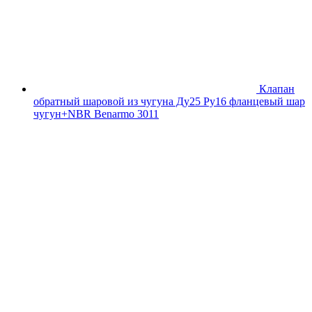
Клапан
обратный шаровой из чугуна Ду25 Ру16 фланцевый шар
чугун+NBR Benarmo 3011