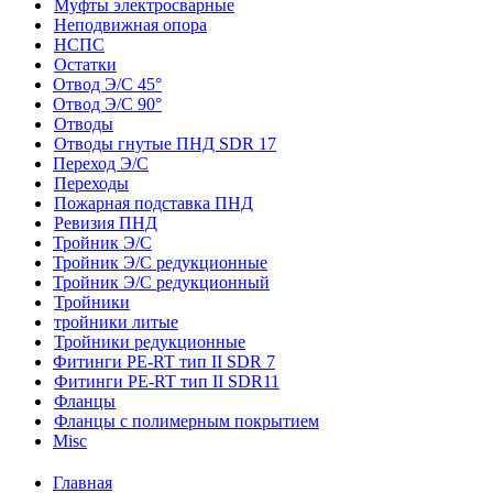
Муфты электросварные
Неподвижная опора
НСПС
Остатки
Отвод Э/С 45°
Отвод Э/С 90°
Отводы
Отводы гнутые ПНД SDR 17
Переход Э/С
Переходы
Пожарная подставка ПНД
Ревизия ПНД
Тройник Э/С
Тройник Э/С редукционные
Тройник Э/С редукционный
Тройники
тройники литые
Тройники редукционные
Фитинги PE-RT тип II SDR 7
Фитинги PE-RT тип II SDR11
Фланцы
Фланцы с полимерным покрытием
Misc
Главная