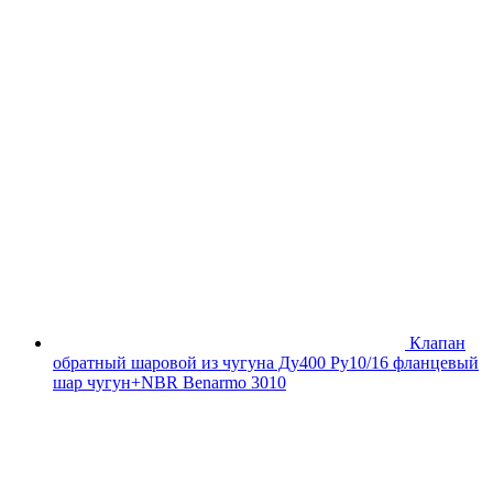
Клапан
обратный шаровой из чугуна Ду400 Ру10/16 фланцевый
шар чугун+NBR Benarmo 3010