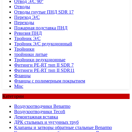
Отвод Э/С 90°
Отводы
Отводы гнутые ПНД SDR 17
Переход Э/С
Переходы
Пожарная подставка ПНД
Ревизия ПНД
Тройник Э/С
Тройник Э/С редукционный
Тройники
тройники литые
Тройники редукционные
Фитинги PE-RT тип II SDR 7
Фитинги PE-RT тип II SDR11
Фланцы
Фланцы с полимерным покрытием
Misc
Категории
Воздухоотводчики Benarmo
Воздухоотводчики Tecofi
Демонтажная вставка
ДРК стальных и чугунных труб
Клапаны и затворы обратные стальные Benarmo