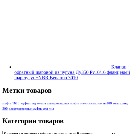
Клапан
обратный шаровой из чугуна Ду350 Ру10/16 фланцевый
шар чугун+NBR Benarmo 3010
Метки товаров
муфта 1600
муфта пнд
муфта электросварная
муфта электросварная пэ100
отвод пнд
200
электросварные муфты для пнд
Категории товаров