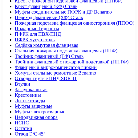
Крест с пожарной подставкой фланцевый (ППКФ)
Крест фланцевый (КФ) Сталь
Муфты соединительные ПФРК и ДР Benarmo
Переход фланцевый (ХФ) Сталь
Пожарная подставка фланцевая односторонняя (ППФО)
Пожарные Гидранты
ПФРК для ПВХ/ПНД
ПФРК чугун.сталь
Седёлка хомутовая фланцевая
Стальная пожарная подставка фланцевая (ППФ)
Тройник фланцевый (ТФ) Сталь
Тройник фланцевый с пожарной подставкой (ППТФ)
Фланцевый виброкомпенсатор гибкий
Хомуты стальные ремонтные Benarmo
Отводы гнутые ПНД SDR 11
Втулки
Заглушка литая
Крестовины
Литые отводы
Муфты защитные
Муфты электросварные
Неподвижная опора
НСПС
Остатки
Отвод Э/С 45°