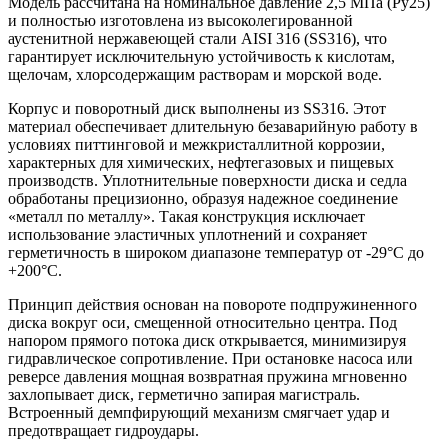
Модель рассчитана на номинальное давление 2,5 МПа (Ру25)
и полностью изготовлена из высоколегированной
аустенитной нержавеющей стали AISI 316 (SS316), что
гарантирует исключительную устойчивость к кислотам,
щелочам, хлорсодержащим растворам и морской воде.
Корпус и поворотный диск выполнены из SS316. Этот
материал обеспечивает длительную безаварийную работу в
условиях питтинговой и межкристаллитной коррозии,
характерных для химических, нефтегазовых и пищевых
производств. Уплотнительные поверхности диска и седла
обработаны прецизионно, образуя надежное соединение
«металл по металлу». Такая конструкция исключает
использование эластичных уплотнений и сохраняет
герметичность в широком диапазоне температур от -29°C до
+200°C.
Принцип действия основан на повороте подпружиненного
диска вокруг оси, смещенной относительно центра. Под
напором прямого потока диск открывается, минимизируя
гидравлическое сопротивление. При остановке насоса или
реверсе давления мощная возвратная пружина мгновенно
захлопывает диск, герметично запирая магистраль.
Встроенный демпфирующий механизм смягчает удар и
предотвращает гидроудары.