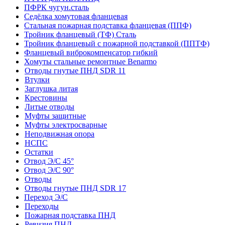
ПФРК чугун.сталь
Седёлка хомутовая фланцевая
Стальная пожарная подставка фланцевая (ППФ)
Тройник фланцевый (ТФ) Сталь
Тройник фланцевый с пожарной подставкой (ППТФ)
Фланцевый виброкомпенсатор гибкий
Хомуты стальные ремонтные Benarmo
Отводы гнутые ПНД SDR 11
Втулки
Заглушка литая
Крестовины
Литые отводы
Муфты защитные
Муфты электросварные
Неподвижная опора
НСПС
Остатки
Отвод Э/С 45°
Отвод Э/С 90°
Отводы
Отводы гнутые ПНД SDR 17
Переход Э/С
Переходы
Пожарная подставка ПНД
Ревизия ПНД