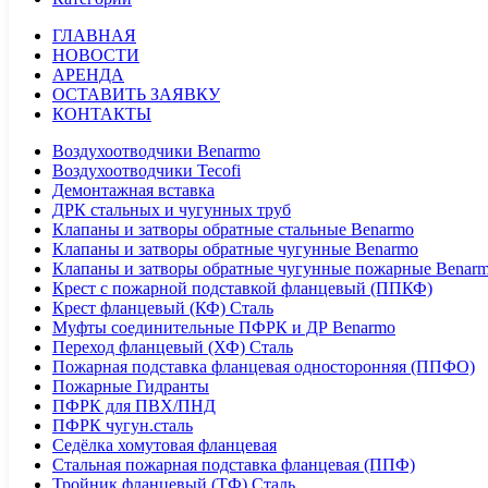
ГЛАВНАЯ
НОВОСТИ
АРЕНДА
ОСТАВИТЬ ЗАЯВКУ
КОНТАКТЫ
Воздухоотводчики Benarmo
Воздухоотводчики Tecofi
Демонтажная вставка
ДРК стальных и чугунных труб
Клапаны и затворы обратные стальные Benarmo
Клапаны и затворы обратные чугунные Benarmo
Клапаны и затворы обратные чугунные пожарные Benar
Крест с пожарной подставкой фланцевый (ППКФ)
Крест фланцевый (КФ) Сталь
Муфты соединительные ПФРК и ДР Benarmo
Переход фланцевый (ХФ) Сталь
Пожарная подставка фланцевая односторонняя (ППФО)
Пожарные Гидранты
ПФРК для ПВХ/ПНД
ПФРК чугун.сталь
Седёлка хомутовая фланцевая
Стальная пожарная подставка фланцевая (ППФ)
Тройник фланцевый (ТФ) Сталь