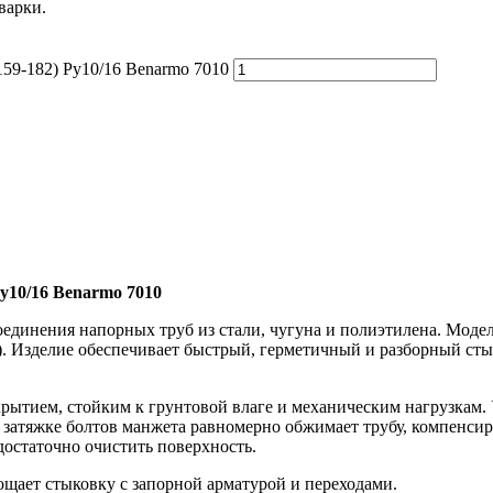
варки.
9-182) Ру10/16 Benarmo 7010
у10/16 Benarmo 7010
динения напорных труб из стали, чугуна и полиэтилена. Модел
). Изделие обеспечивает быстрый, герметичный и разборный сты
рытием, стойким к грунтовой влаге и механическим нагрузкам.
 затяжке болтов манжета равномерно обжимает трубу, компенсир
достаточно очистить поверхность.
ощает стыковку с запорной арматурой и переходами.