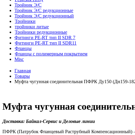
Тройник Э/С
Тройник Э/С редукционные
Тройник Э/С редукционный
Тройники
тройники литые
Тройники редукционные
Фитинги PE-RT тип II SDR 7
Фитинги PE-RT тип II SDR11
Фланцы
Фланцы с полимерным покрытием
Misc
Главная
Товары
Муфта чугунная соединительная ПФРК Ду150 (Дн159-182
Муфта чугунная соединительн
Доставка: Байкал-Сервис и Деловые линии
ПФРК (Патрубок Фланцевый Раструбный Компенсационный) — э