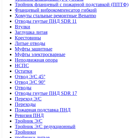
Тройник фланцевый с пожарной подставкой (ППТФ)
Фланцевый виброкомпенсатор гибкий
Хомуты стальные ремонтные Benarmo
Отводы гнутые ПНД SDR 11
Втулки
Заглушка литая
Крестовины
Литые отводы
Муфты защитные
Муфты электросварные
Неподвижная опора
НСПС
Остатки
Отвод Э/С 45°
Отвод Э/С 90°
Отводы
Отводы гнутые ПНД SDR 17
Переход Э/С
Переходы
Пожарная подставка ПНД
Ревизия ПНД
Тройник Э/С
Тройник Э/С редукционный
Тройники
тройники литые