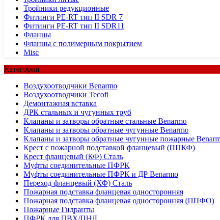
Тройники редукционные
Фитинги PE-RT тип II SDR 7
Фитинги PE-RT тип II SDR11
Фланцы
Фланцы с полимерным покрытием
Misc
Категории
Воздухоотводчики Benarmo
Воздухоотводчики Tecofi
Демонтажная вставка
ДРК стальных и чугунных труб
Клапаны и затворы обратные стальные Benarmo
Клапаны и затворы обратные чугунные Benarmo
Клапаны и затворы обратные чугунные пожарные Benar
Крест с пожарной подставкой фланцевый (ППКФ)
Крест фланцевый (КФ) Сталь
Муфты соединительные ПФРК
Муфты соединительные ПФРК и ДР Benarmo
Переход фланцевый (ХФ) Сталь
Пожарная подставка фланцевая односторонняя
Пожарная подставка фланцевая односторонняя (ППФО)
Пожарные Гидранты
ПФРК для ПВХ/ПНД