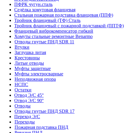
ПФРК чугун.сталь
Седёлка хомутовая фланцевая
Стальная пожарная подставка фланцевая (ППФ)
Тройник фланцевый (ТФ) Сталь
Тройник фланцевый с пожарной подставкой (ППТФ)
Фланцевый виброкомпенсатор гибкий
Хомуты стальные ремонтные Benarmo
Отводы гнутые ПНД SDR 11
Втулки
Заглушка литая
Крестовины
Литые отводы
Муфты защитные
Муфты электросварные
Неподвижная опора
НСПС
Остатки
Отвод Э/С 45°
Отвод Э/С 90°
Отводы
Отводы гнутые ПНД SDR 17
Переход Э/С
Переходы
Пожарная подставка ПНД
Ревизия ПНД