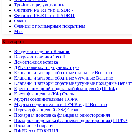
Тройники редукционные
Фитинги PE-RT тип II SDR 7
Фитинги PE-RT тип II SDR11
Фланцы
Фланцы с полимерным покрытием
Misc
Категории
Воздухоотводчики Benarmo
Воздухоотводчики Tecofi
Демонтажная вставка
ДРК стальных и чугунных труб
Клапаны и затворы обратные стальные Benarmo
Клапаны и затворы обратные чугунные Benarmo
Клапаны и затворы обратные чугунные пожарные Benar
Крест с пожарной подставкой фланцевый (ППКФ)
Крест фланцевый (КФ) Сталь
Муфты соединительные ПФРК
Муфты соединительные ПФРК и ДР Benarmo
Переход фланцевый (ХФ) Сталь
Пожарная подставка фланцевая односторонняя
Пожарная подставка фланцевая односторонняя (ППФО)
Пожарные Гидранты
ПФРК для ПВХ/ПНД