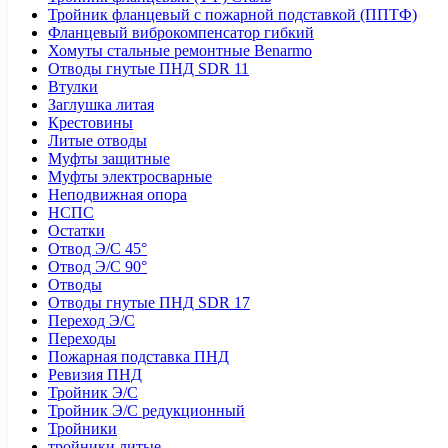
Тройник фланцевый с пожарной подставкой (ППТФ)
Фланцевый виброкомпенсатор гибкий
Хомуты стальные ремонтные Benarmo
Отводы гнутые ПНД SDR 11
Втулки
Заглушка литая
Крестовины
Литые отводы
Муфты защитные
Муфты электросварные
Неподвижная опора
НСПС
Остатки
Отвод Э/С 45°
Отвод Э/С 90°
Отводы
Отводы гнутые ПНД SDR 17
Переход Э/С
Переходы
Пожарная подставка ПНД
Ревизия ПНД
Тройник Э/С
Тройник Э/С редукционный
Тройники
тройники литые