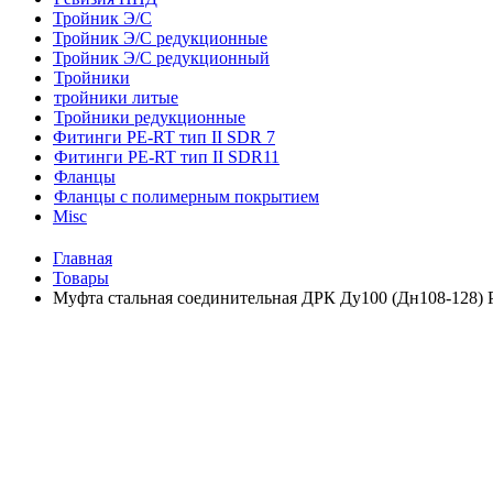
Тройник Э/С
Тройник Э/С редукционные
Тройник Э/С редукционный
Тройники
тройники литые
Тройники редукционные
Фитинги PE-RT тип II SDR 7
Фитинги PE-RT тип II SDR11
Фланцы
Фланцы с полимерным покрытием
Misc
Главная
Товары
Муфта стальная соединительная ДРК Ду100 (Дн108-128) 