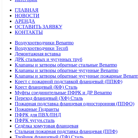
ГЛАВНАЯ
НОВОСТИ
АРЕНДА
ОСТАВИТЬ ЗАЯВКУ
КОНТАКТЫ
Воздухоотводчики Benarmo
Воздухоотводчики Tecofi
Демонтажная вставка
ДРК стальных и чугунных труб
Клапаны и затворы обратные стальные Benarmo
Клапаны и затворы обратные чугунные Benarmo
Клапаны и затворы обратные чугунные пожарные Benar
Крест с пожарной подставкой фланцевый (ППКФ)
Крест фланцевый (КФ) Сталь
Муфты соединительные ПФРК и ДР Benarmo
Переход фланцевый (ХФ) Сталь
Пожарная подставка фланцевая односторонняя (ППФО)
Пожарные Гидранты
ПФРК для ПВХ/ПНД
ПФРК чугун.сталь
Седёлка хомутовая фланцевая
Стальная пожарная подставка фланцевая (ППФ)
Тройник фланцевый (ТФ) Сталь