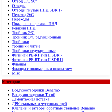
Отвод Э/С 90°
Отводы
Отводы гнутые ПНД SDR 17
Переход Э/С
Переходы
Пожарная подставка ПНД
Ревизия ПНД
Тройник Э/С
Тройник Э/С редукционный
Тройники
тройники литые
Тройники редукционные
Фитинги PE-RT тип II SDR 7
Фитинги PE-RT тип II SDR11
Фланцы
Фланцы с полимерным покрытием
Misc
Категории
Воздухоотводчики Benarmo
Воздухоотводчики Tecofi
Демонтажная вставка
ДРК стальных и чугунных труб
Клапаны и затворы обратные стальные Benarmo