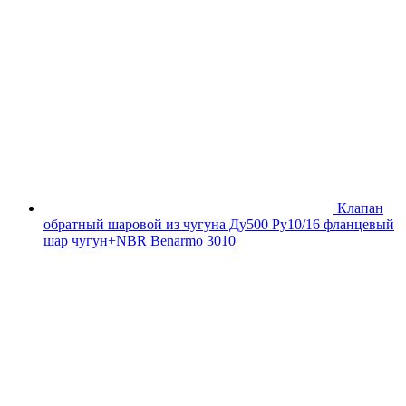
Клапан
обратный шаровой из чугуна Ду500 Ру10/16 фланцевый
шар чугун+NBR Benarmo 3010