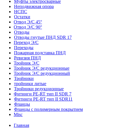
Муфты электросварные
Неподвижная опора
НСПС
Остатки
Отвод Э/С 45°
Отвод Э/С 90°
Отводы
Отводы гнутые ПНД SDR 17
Переход Э/С
Переходы
Пожарная подставка ПНД
Ревизия ПНД
Тройник Э/С
Тройник Э/С редукционные
Тройник Э/С редукционный
Тройники
тройники литые
Тройники редукционные
Фитинги PE-RT тип II SDR 7
Фитинги PE-RT тип II SDR11
Фланцы
Фланцы с полимерным покрытием
Misc
Главная