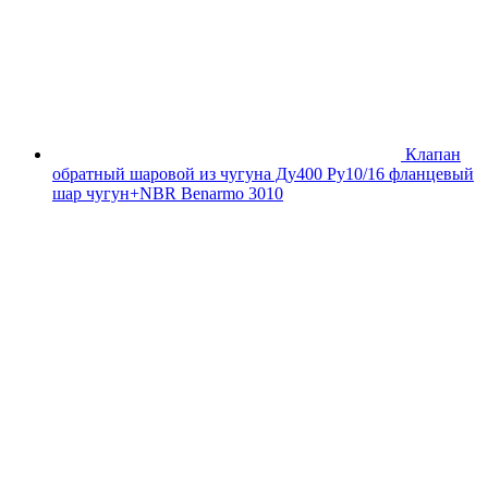
Клапан
обратный шаровой из чугуна Ду400 Ру10/16 фланцевый
шар чугун+NBR Benarmo 3010