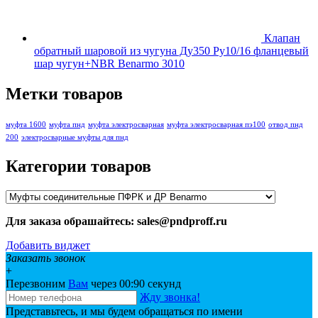
Клапан
обратный шаровой из чугуна Ду350 Ру10/16 фланцевый
шар чугун+NBR Benarmo 3010
Метки товаров
муфта 1600
муфта пнд
муфта электросварная
муфта электросварная пэ100
отвод пнд
200
электросварные муфты для пнд
Категории товаров
Для заказа обрашайтесь: sales@pndproff.ru
Добавить виджет
Заказать звонок
+
Перезвоним
Вам
через 00:
90
секунд
Жду звонка!
Представьтесь, и мы будем обращаться по имени