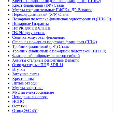
Крест с пожарной подставкой фланцевый (ППКФ)
Крест фланцевый (КФ) Сталь
Муфты соединительные ПФРК и ДР Benarmo
Переход фланцевый (ХФ) Сталь
Пожарная подставка фланцевая односторонняя (ППФО)
Пожарные Гидранты
ПФРК для ПВХ/ПНД
ПФРК чугун.сталь
Седёлка хомутовая фланцевая
Стальная пожарная подставка фланцевая (ППФ)
Тройник фланцевый (ТФ) Сталь
Тройник фланцевый с пожарной подставкой (ППТФ)
Фланцевый виброкомпенсатор гибкий
Хомуты стальные ремонтные Benarmo
Отводы гнутые ПНД SDR 11
Втулки
Заглушка литая
Крестовины
Литые отводы
Муфты защитные
Муфты электросварные
Неподвижная опора
НСПС
Остатки
Отвод Э/С 45°