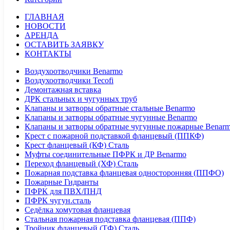
ГЛАВНАЯ
НОВОСТИ
АРЕНДА
ОСТАВИТЬ ЗАЯВКУ
КОНТАКТЫ
Воздухоотводчики Benarmo
Воздухоотводчики Tecofi
Демонтажная вставка
ДРК стальных и чугунных труб
Клапаны и затворы обратные стальные Benarmo
Клапаны и затворы обратные чугунные Benarmo
Клапаны и затворы обратные чугунные пожарные Benar
Крест с пожарной подставкой фланцевый (ППКФ)
Крест фланцевый (КФ) Сталь
Муфты соединительные ПФРК и ДР Benarmo
Переход фланцевый (ХФ) Сталь
Пожарная подставка фланцевая односторонняя (ППФО)
Пожарные Гидранты
ПФРК для ПВХ/ПНД
ПФРК чугун.сталь
Седёлка хомутовая фланцевая
Стальная пожарная подставка фланцевая (ППФ)
Тройник фланцевый (ТФ) Сталь