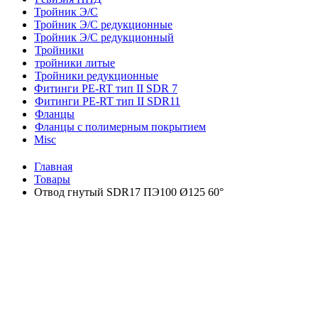
Тройник Э/С
Тройник Э/С редукционные
Тройник Э/С редукционный
Тройники
тройники литые
Тройники редукционные
Фитинги PE-RT тип II SDR 7
Фитинги PE-RT тип II SDR11
Фланцы
Фланцы с полимерным покрытием
Misc
Главная
Товары
Отвод гнутый SDR17 ПЭ100 Ø125 60°