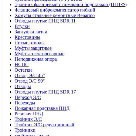
Тройник фланцевый с пожарной подставкой (ППТФ)
Фланцевый виброкомпенсатор гибкий
Хомуты стальные ремонтные Benarmo
Отводы гнутые ПНД SDR 11
Втулки
Заглушка литая
Крестовины
Литые отводы
Муфты защитные
Муфты электросварные
Неподвижная опора
НСПС
Остатки
Отвод Э/С 45°
Отвод Э/С 90°
Отводы
Отводы гнутые ПНД SDR 17
Переход Э/С
Переходы
Пожарная подставка ПНД
Ревизия ПНД
Тройник Э/С
Тройник Э/С редукционный
Тройники
тройники литые