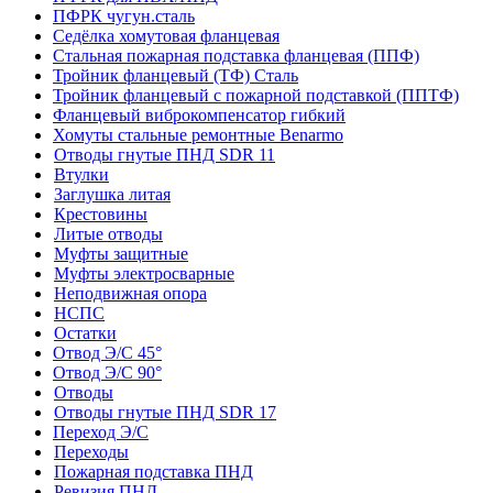
ПФРК чугун.сталь
Седёлка хомутовая фланцевая
Стальная пожарная подставка фланцевая (ППФ)
Тройник фланцевый (ТФ) Сталь
Тройник фланцевый с пожарной подставкой (ППТФ)
Фланцевый виброкомпенсатор гибкий
Хомуты стальные ремонтные Benarmo
Отводы гнутые ПНД SDR 11
Втулки
Заглушка литая
Крестовины
Литые отводы
Муфты защитные
Муфты электросварные
Неподвижная опора
НСПС
Остатки
Отвод Э/С 45°
Отвод Э/С 90°
Отводы
Отводы гнутые ПНД SDR 17
Переход Э/С
Переходы
Пожарная подставка ПНД
Ревизия ПНД