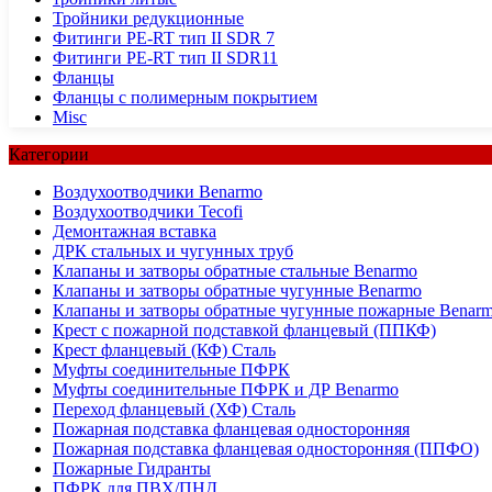
Тройники редукционные
Фитинги PE-RT тип II SDR 7
Фитинги PE-RT тип II SDR11
Фланцы
Фланцы с полимерным покрытием
Misc
Категории
Воздухоотводчики Benarmo
Воздухоотводчики Tecofi
Демонтажная вставка
ДРК стальных и чугунных труб
Клапаны и затворы обратные стальные Benarmo
Клапаны и затворы обратные чугунные Benarmo
Клапаны и затворы обратные чугунные пожарные Benar
Крест с пожарной подставкой фланцевый (ППКФ)
Крест фланцевый (КФ) Сталь
Муфты соединительные ПФРК
Муфты соединительные ПФРК и ДР Benarmo
Переход фланцевый (ХФ) Сталь
Пожарная подставка фланцевая односторонняя
Пожарная подставка фланцевая односторонняя (ППФО)
Пожарные Гидранты
ПФРК для ПВХ/ПНД