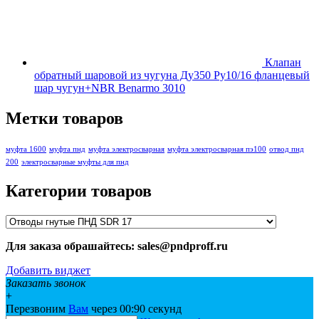
Клапан
обратный шаровой из чугуна Ду350 Ру10/16 фланцевый
шар чугун+NBR Benarmo 3010
Метки товаров
муфта 1600
муфта пнд
муфта электросварная
муфта электросварная пэ100
отвод пнд
200
электросварные муфты для пнд
Категории товаров
Для заказа обрашайтесь: sales@pndproff.ru
Добавить виджет
Заказать звонок
+
Перезвоним
Вам
через 00:
90
секунд