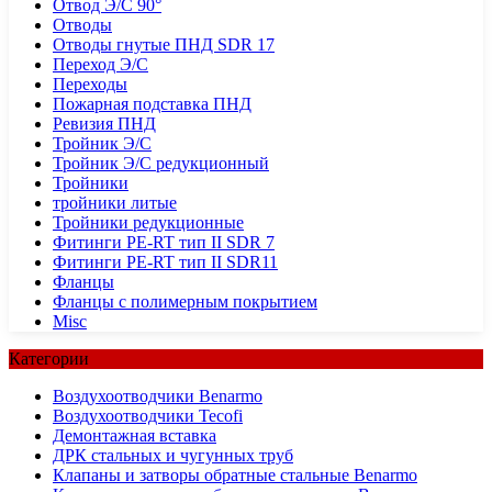
Отвод Э/С 90°
Отводы
Отводы гнутые ПНД SDR 17
Переход Э/С
Переходы
Пожарная подставка ПНД
Ревизия ПНД
Тройник Э/С
Тройник Э/С редукционный
Тройники
тройники литые
Тройники редукционные
Фитинги PE-RT тип II SDR 7
Фитинги PE-RT тип II SDR11
Фланцы
Фланцы с полимерным покрытием
Misc
Категории
Воздухоотводчики Benarmo
Воздухоотводчики Tecofi
Демонтажная вставка
ДРК стальных и чугунных труб
Клапаны и затворы обратные стальные Benarmo