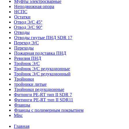
Муфты электросварные
Неподвижная опора
НСПС
Остатки
Отвод Э/С 45°
Отвод Э/С 90°
Отводы
Отводы гнутые ПНД SDR 17
Переход Э/С
Переходы
Пожарная подставка ПНД
Ревизия ПНД
Тройник Э/С
Тройник Э/С редукционные
Тройник Э/С редукционный
Тройники
тройники литые
Тройники редукционные
Фитинги PE-RT тип II SDR 7
Фитинги PE-RT тип II SDR11
Фланцы
Фланцы с полимерным покрытием
Misc
Главная