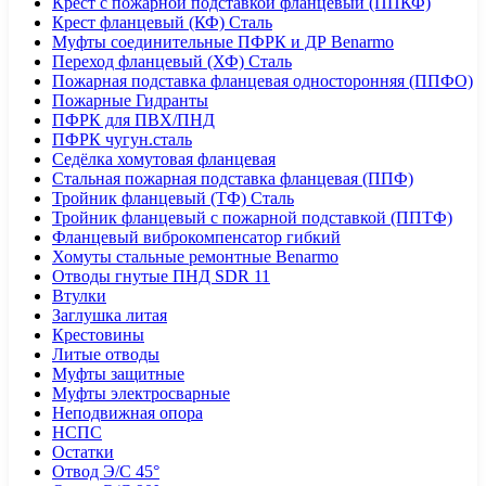
Крест с пожарной подставкой фланцевый (ППКФ)
Крест фланцевый (КФ) Сталь
Муфты соединительные ПФРК и ДР Benarmo
Переход фланцевый (ХФ) Сталь
Пожарная подставка фланцевая односторонняя (ППФО)
Пожарные Гидранты
ПФРК для ПВХ/ПНД
ПФРК чугун.сталь
Седёлка хомутовая фланцевая
Стальная пожарная подставка фланцевая (ППФ)
Тройник фланцевый (ТФ) Сталь
Тройник фланцевый с пожарной подставкой (ППТФ)
Фланцевый виброкомпенсатор гибкий
Хомуты стальные ремонтные Benarmo
Отводы гнутые ПНД SDR 11
Втулки
Заглушка литая
Крестовины
Литые отводы
Муфты защитные
Муфты электросварные
Неподвижная опора
НСПС
Остатки
Отвод Э/С 45°