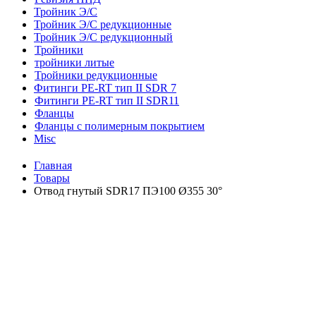
Тройник Э/С
Тройник Э/С редукционные
Тройник Э/С редукционный
Тройники
тройники литые
Тройники редукционные
Фитинги PE-RT тип II SDR 7
Фитинги PE-RT тип II SDR11
Фланцы
Фланцы с полимерным покрытием
Misc
Главная
Товары
Отвод гнутый SDR17 ПЭ100 Ø355 30°