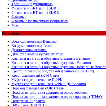
Тройники редукционные
Фитинги PE-RT тип II SDR 7
Фитинги PE-RT тип II SDR11
Фланцы
Фланцы с полимерным покрытием
Misc
Категории
Воздухоотводчики Benarmo
Воздухоотводчики Tecofi
Демонтажная вставка
ДРК стальных и чугунных труб
Клапаны и затворы обратные стальные Benarmo
Клапаны и затворы обратные чугунные Benarmo
Клапаны и затворы обратные чугунные пожарные Benar
Крест с пожарной подставкой фланцевый (ППКФ)
Крест фланцевый (КФ) Сталь
Муфты соединительные ПФРК
Муфты соединительные ПФРК и ДР Benarmo
Переход фланцевый (ХФ) Сталь
Пожарная подставка фланцевая односторонняя
Пожарная подставка фланцевая односторонняя (ППФО)
Пожарные Гидранты
ПФРК для ПВХ/ПНД