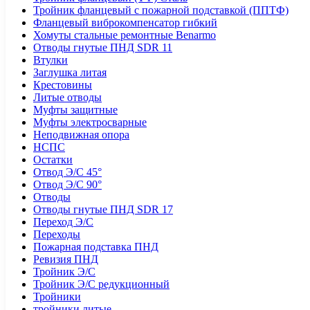
Тройник фланцевый с пожарной подставкой (ППТФ)
Фланцевый виброкомпенсатор гибкий
Хомуты стальные ремонтные Benarmo
Отводы гнутые ПНД SDR 11
Втулки
Заглушка литая
Крестовины
Литые отводы
Муфты защитные
Муфты электросварные
Неподвижная опора
НСПС
Остатки
Отвод Э/С 45°
Отвод Э/С 90°
Отводы
Отводы гнутые ПНД SDR 17
Переход Э/С
Переходы
Пожарная подставка ПНД
Ревизия ПНД
Тройник Э/С
Тройник Э/С редукционный
Тройники
тройники литые