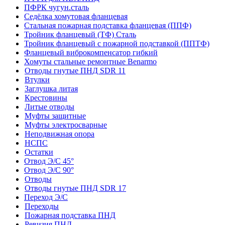
ПФРК чугун.сталь
Седёлка хомутовая фланцевая
Стальная пожарная подставка фланцевая (ППФ)
Тройник фланцевый (ТФ) Сталь
Тройник фланцевый с пожарной подставкой (ППТФ)
Фланцевый виброкомпенсатор гибкий
Хомуты стальные ремонтные Benarmo
Отводы гнутые ПНД SDR 11
Втулки
Заглушка литая
Крестовины
Литые отводы
Муфты защитные
Муфты электросварные
Неподвижная опора
НСПС
Остатки
Отвод Э/С 45°
Отвод Э/С 90°
Отводы
Отводы гнутые ПНД SDR 17
Переход Э/С
Переходы
Пожарная подставка ПНД
Ревизия ПНД