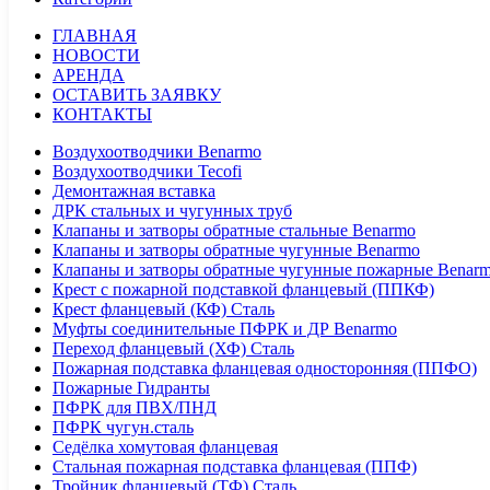
ГЛАВНАЯ
НОВОСТИ
АРЕНДА
ОСТАВИТЬ ЗАЯВКУ
КОНТАКТЫ
Воздухоотводчики Benarmo
Воздухоотводчики Tecofi
Демонтажная вставка
ДРК стальных и чугунных труб
Клапаны и затворы обратные стальные Benarmo
Клапаны и затворы обратные чугунные Benarmo
Клапаны и затворы обратные чугунные пожарные Benar
Крест с пожарной подставкой фланцевый (ППКФ)
Крест фланцевый (КФ) Сталь
Муфты соединительные ПФРК и ДР Benarmo
Переход фланцевый (ХФ) Сталь
Пожарная подставка фланцевая односторонняя (ППФО)
Пожарные Гидранты
ПФРК для ПВХ/ПНД
ПФРК чугун.сталь
Седёлка хомутовая фланцевая
Стальная пожарная подставка фланцевая (ППФ)
Тройник фланцевый (ТФ) Сталь