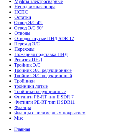
Муфты электросварные
Неподвижная опора
НСПС
Остатки
Отвод Э/С 45°
Отвод Э/С 90°
Отводы
Отводы гнутые ПНД SDR 17
Переход Э/С
Переходы
Пожарная подставка ПНД
Ревизия ПНД
Тройник Э/С
Тройник Э/С редукционные
Тройник Э/С редукционный
Тройники
тройники литые
Тройники редукционные
Фитинги PE-RT тип II SDR 7
Фитинги PE-RT тип II SDR11
Фланцы
Фланцы с полимерным покрытием
Misc
Главная