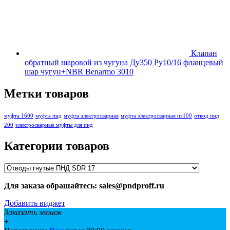
Клапан
обратный шаровой из чугуна Ду350 Ру10/16 фланцевый
шар чугун+NBR Benarmo 3010
Метки товаров
муфта 1600
муфта пнд
муфта электросварная
муфта электросварная пэ100
отвод пнд
200
электросварные муфты для пнд
Категории товаров
Для заказа обрашайтесь: sales@pndproff.ru
Добавить виджет
Заказать звонок
+