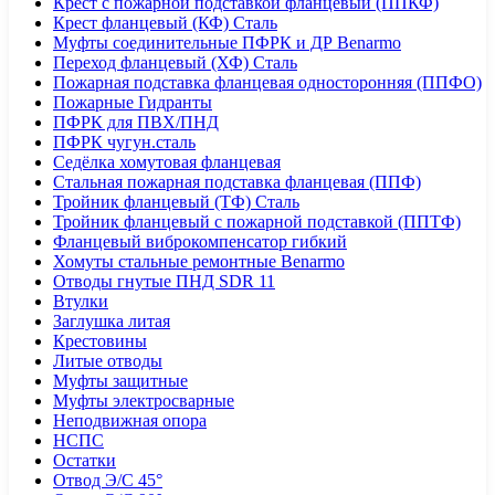
Крест с пожарной подставкой фланцевый (ППКФ)
Крест фланцевый (КФ) Сталь
Муфты соединительные ПФРК и ДР Benarmo
Переход фланцевый (ХФ) Сталь
Пожарная подставка фланцевая односторонняя (ППФО)
Пожарные Гидранты
ПФРК для ПВХ/ПНД
ПФРК чугун.сталь
Седёлка хомутовая фланцевая
Стальная пожарная подставка фланцевая (ППФ)
Тройник фланцевый (ТФ) Сталь
Тройник фланцевый с пожарной подставкой (ППТФ)
Фланцевый виброкомпенсатор гибкий
Хомуты стальные ремонтные Benarmo
Отводы гнутые ПНД SDR 11
Втулки
Заглушка литая
Крестовины
Литые отводы
Муфты защитные
Муфты электросварные
Неподвижная опора
НСПС
Остатки
Отвод Э/С 45°