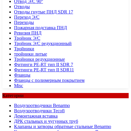
Отвод Э/С 90°
Отводы
Отводы гнутые ПНД SDR 17
Переход Э/С
Переходы
Пожарная подставка ПНД
Ревизия ПНД
Тройник Э/С
Тройник Э/С редукционный
Тройники
тройники литые
Тройники редукционные
Фитинги PE-RT тип II SDR 7
Фитинги PE-RT тип II SDR11
Фланцы
Фланцы с полимерным покрытием
Misc
Категории
Воздухоотводчики Benarmo
Воздухоотводчики Tecofi
Демонтажная вставка
ДРК стальных и чугунных труб
Клапаны и затворы обратные стальные Benarmo