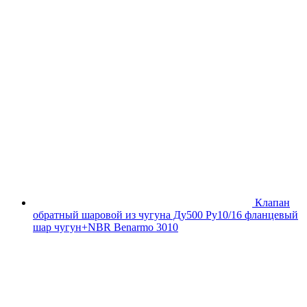
Клапан
обратный шаровой из чугуна Ду500 Ру10/16 фланцевый
шар чугун+NBR Benarmo 3010