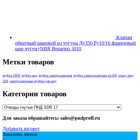
Клапан
обратный шаровой из чугуна Ду350 Ру10/16 фланцевый
шар чугун+NBR Benarmo 3010
Метки товаров
муфта 1600
муфта пнд
муфта электросварная
муфта электросварная пэ100
отвод пнд
200
электросварные муфты для пнд
Категории товаров
Для заказа обрашайтесь: sales@pndproff.ru
Добавить виджет
Заказать звонок
+