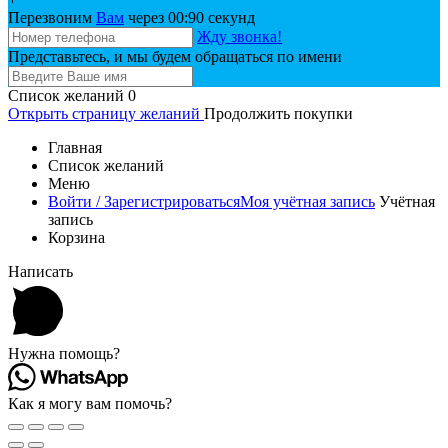
Перезвоним
Вам
через 00:
90
секунд
Жду звонка!
Представьтесь, и мы будем обращаться по имени
Список желаний
0
Открыть страницу желаний
Продолжить покупки
Главная
Список желаний
Меню
Войти / Зарегистрироваться
Моя учётная запись
Учётная
запись
Корзина
Написать
Нужна помощь?
Как я могу вам помочь?