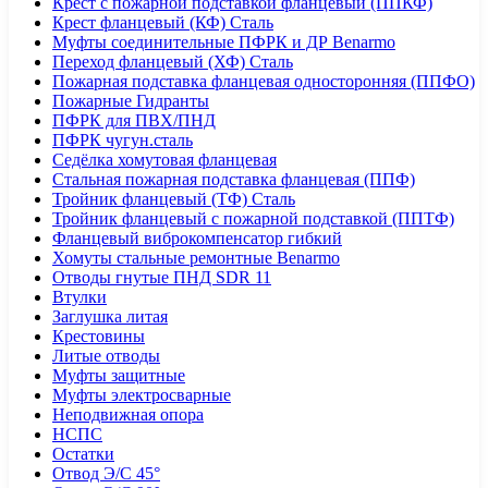
Крест с пожарной подставкой фланцевый (ППКФ)
Крест фланцевый (КФ) Сталь
Муфты соединительные ПФРК и ДР Benarmo
Переход фланцевый (ХФ) Сталь
Пожарная подставка фланцевая односторонняя (ППФО)
Пожарные Гидранты
ПФРК для ПВХ/ПНД
ПФРК чугун.сталь
Седёлка хомутовая фланцевая
Стальная пожарная подставка фланцевая (ППФ)
Тройник фланцевый (ТФ) Сталь
Тройник фланцевый с пожарной подставкой (ППТФ)
Фланцевый виброкомпенсатор гибкий
Хомуты стальные ремонтные Benarmo
Отводы гнутые ПНД SDR 11
Втулки
Заглушка литая
Крестовины
Литые отводы
Муфты защитные
Муфты электросварные
Неподвижная опора
НСПС
Остатки
Отвод Э/С 45°