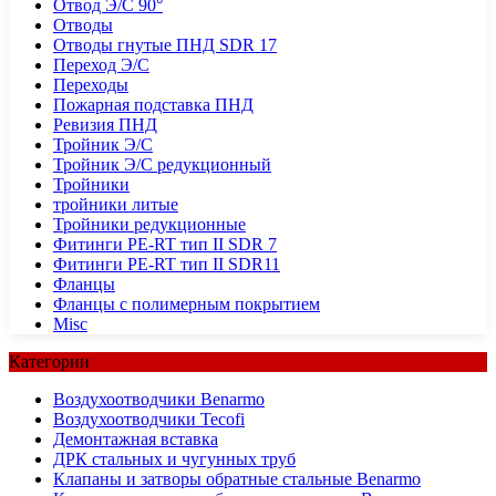
Отвод Э/С 90°
Отводы
Отводы гнутые ПНД SDR 17
Переход Э/С
Переходы
Пожарная подставка ПНД
Ревизия ПНД
Тройник Э/С
Тройник Э/С редукционный
Тройники
тройники литые
Тройники редукционные
Фитинги PE-RT тип II SDR 7
Фитинги PE-RT тип II SDR11
Фланцы
Фланцы с полимерным покрытием
Misc
Категории
Воздухоотводчики Benarmo
Воздухоотводчики Tecofi
Демонтажная вставка
ДРК стальных и чугунных труб
Клапаны и затворы обратные стальные Benarmo