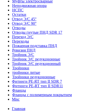
Муфты электросварные
Неподвижная опора
НСПС
Остатки
Отвод Э/С 45°
Отвод Э/С 90°
Отводы
Отводы гнутые ПНД SDR 17
Переход Э/С
Переходы
Пожарная подставка ПНД
Ревизия ПНД
Тройник Э/С
Тройник Э/С редукционные
Тройник Э/С редукционный
Тройники
тройники литые
Тройники редукционные
Фитинги PE-RT тип II SDR 7
Фитинги PE-RT тип II SDR11
Фланцы
Фланцы с полимерным покрытием
Misc
Главная