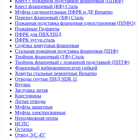
Крест с пожарной подставкой фланцевый (ППКФ)
Крест фланцевый (КФ) Сталь
Муфты соединительные ПФРК и ДР Benarmo
Переход фланцевый (ХФ) Сталь
Пожарная подставка фланцевая односторонняя (ППФО)
Пожарные Гидранты
ПФРК для ПВХ/ПНД
ПФРК чугун.сталь
Седёлка хомутовая фланцевая
Стальная пожарная подставка фланцевая (ППФ)
Тройник фланцевый (ТФ) Сталь
Тройник фланцевый с пожарной подставкой (ППТФ)
Фланцевый виброкомпенсатор гибкий
Хомуты стальные ремонтные Benarmo
Отводы гнутые ПНД SDR 11
Втулки
Заглушка литая
Крестовины
Литые отводы
Муфты защитные
Муфты электросварные
Неподвижная опора
НСПС
Остатки
Отвод Э/С 45°