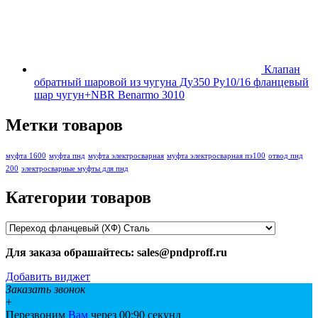
Клапан
обратный шаровой из чугуна Ду350 Ру10/16 фланцевый
шар чугун+NBR Benarmo 3010
Метки товаров
муфта 1600
муфта пнд
муфта электросварная
муфта электросварная пэ100
отвод пнд
200
электросварные муфты для пнд
Категории товаров
Для заказа обрашайтесь: sales@pndproff.ru
Добавить виджет
Заказать звонок
+
Перезвоним
Вам
через 00:
90
секунд