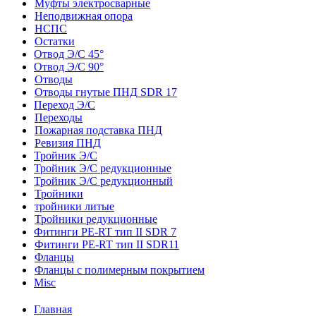
Муфты электросварные
Неподвижная опора
НСПС
Остатки
Отвод Э/С 45°
Отвод Э/С 90°
Отводы
Отводы гнутые ПНД SDR 17
Переход Э/С
Переходы
Пожарная подставка ПНД
Ревизия ПНД
Тройник Э/С
Тройник Э/С редукционные
Тройник Э/С редукционный
Тройники
тройники литые
Тройники редукционные
Фитинги PE-RT тип II SDR 7
Фитинги PE-RT тип II SDR11
Фланцы
Фланцы с полимерным покрытием
Misc
Главная