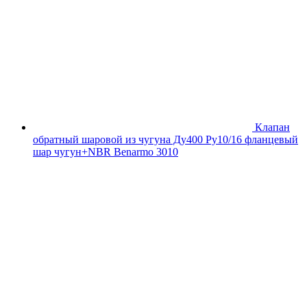
Клапан
обратный шаровой из чугуна Ду400 Ру10/16 фланцевый
шар чугун+NBR Benarmo 3010