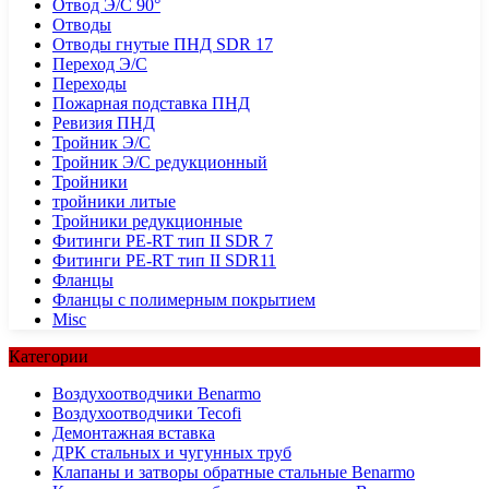
Отвод Э/С 90°
Отводы
Отводы гнутые ПНД SDR 17
Переход Э/С
Переходы
Пожарная подставка ПНД
Ревизия ПНД
Тройник Э/С
Тройник Э/С редукционный
Тройники
тройники литые
Тройники редукционные
Фитинги PE-RT тип II SDR 7
Фитинги PE-RT тип II SDR11
Фланцы
Фланцы с полимерным покрытием
Misc
Категории
Воздухоотводчики Benarmo
Воздухоотводчики Tecofi
Демонтажная вставка
ДРК стальных и чугунных труб
Клапаны и затворы обратные стальные Benarmo