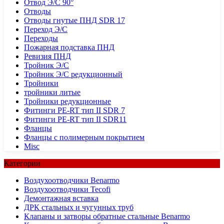
Отвод Э/С 90°
Отводы
Отводы гнутые ПНД SDR 17
Переход Э/С
Переходы
Пожарная подставка ПНД
Ревизия ПНД
Тройник Э/С
Тройник Э/С редукционный
Тройники
тройники литые
Тройники редукционные
Фитинги PE-RT тип II SDR 7
Фитинги PE-RT тип II SDR11
Фланцы
Фланцы с полимерным покрытием
Misc
Категории
Воздухоотводчики Benarmo
Воздухоотводчики Tecofi
Демонтажная вставка
ДРК стальных и чугунных труб
Клапаны и затворы обратные стальные Benarmo