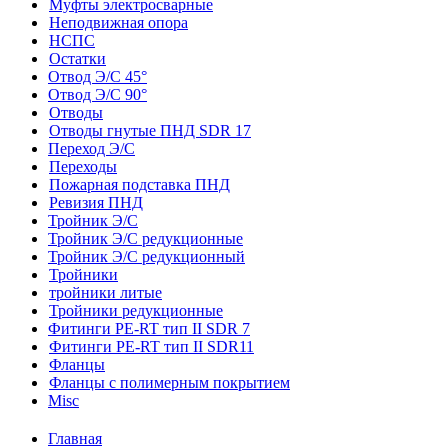
Муфты электросварные
Неподвижная опора
НСПС
Остатки
Отвод Э/С 45°
Отвод Э/С 90°
Отводы
Отводы гнутые ПНД SDR 17
Переход Э/С
Переходы
Пожарная подставка ПНД
Ревизия ПНД
Тройник Э/С
Тройник Э/С редукционные
Тройник Э/С редукционный
Тройники
тройники литые
Тройники редукционные
Фитинги PE-RT тип II SDR 7
Фитинги PE-RT тип II SDR11
Фланцы
Фланцы с полимерным покрытием
Misc
Главная