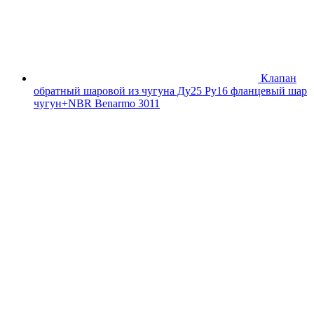
Клапан
обратный шаровой из чугуна Ду25 Ру16 фланцевый шар
чугун+NBR Benarmo 3011