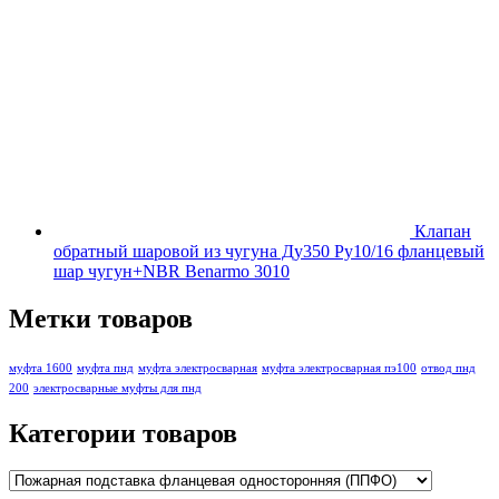
Клапан
обратный шаровой из чугуна Ду350 Ру10/16 фланцевый
шар чугун+NBR Benarmo 3010
Метки товаров
муфта 1600
муфта пнд
муфта электросварная
муфта электросварная пэ100
отвод пнд
200
электросварные муфты для пнд
Категории товаров