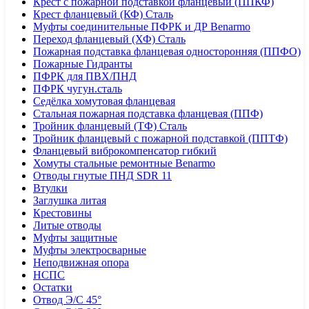
Крест с пожарной подставкой фланцевый (ППКФ)
Крест фланцевый (КФ) Сталь
Муфты соединительные ПФРК и ДР Benarmo
Переход фланцевый (ХФ) Сталь
Пожарная подставка фланцевая односторонняя (ППФО)
Пожарные Гидранты
ПФРК для ПВХ/ПНД
ПФРК чугун.сталь
Седёлка хомутовая фланцевая
Стальная пожарная подставка фланцевая (ППФ)
Тройник фланцевый (ТФ) Сталь
Тройник фланцевый с пожарной подставкой (ППТФ)
Фланцевый виброкомпенсатор гибкий
Хомуты стальные ремонтные Benarmo
Отводы гнутые ПНД SDR 11
Втулки
Заглушка литая
Крестовины
Литые отводы
Муфты защитные
Муфты электросварные
Неподвижная опора
НСПС
Остатки
Отвод Э/С 45°