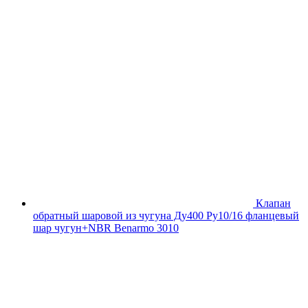
Клапан
обратный шаровой из чугуна Ду400 Ру10/16 фланцевый
шар чугун+NBR Benarmo 3010