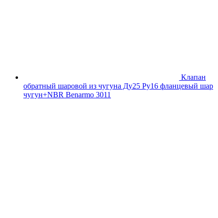
Клапан
обратный шаровой из чугуна Ду25 Ру16 фланцевый шар
чугун+NBR Benarmo 3011