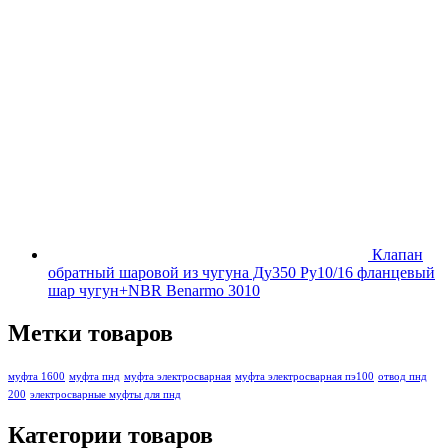
Клапан
обратный шаровой из чугуна Ду350 Ру10/16 фланцевый
шар чугун+NBR Benarmo 3010
Метки товаров
муфта 1600
муфта пнд
муфта электросварная
муфта электросварная пэ100
отвод пнд
200
электросварные муфты для пнд
Категории товаров