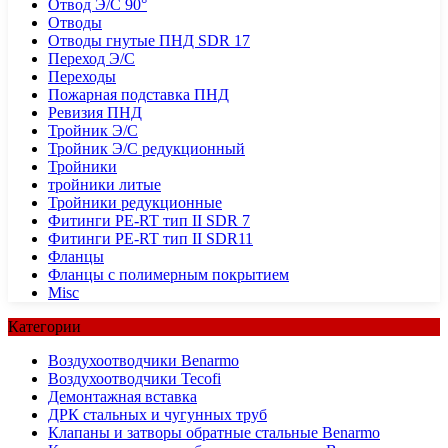
Отвод Э/С 90°
Отводы
Отводы гнутые ПНД SDR 17
Переход Э/С
Переходы
Пожарная подставка ПНД
Ревизия ПНД
Тройник Э/С
Тройник Э/С редукционный
Тройники
тройники литые
Тройники редукционные
Фитинги PE-RT тип II SDR 7
Фитинги PE-RT тип II SDR11
Фланцы
Фланцы с полимерным покрытием
Misc
Категории
Воздухоотводчики Benarmo
Воздухоотводчики Tecofi
Демонтажная вставка
ДРК стальных и чугунных труб
Клапаны и затворы обратные стальные Benarmo