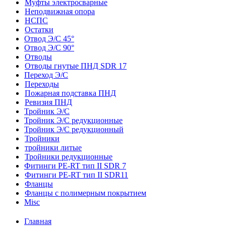
Муфты электросварные
Неподвижная опора
НСПС
Остатки
Отвод Э/С 45°
Отвод Э/С 90°
Отводы
Отводы гнутые ПНД SDR 17
Переход Э/С
Переходы
Пожарная подставка ПНД
Ревизия ПНД
Тройник Э/С
Тройник Э/С редукционные
Тройник Э/С редукционный
Тройники
тройники литые
Тройники редукционные
Фитинги PE-RT тип II SDR 7
Фитинги PE-RT тип II SDR11
Фланцы
Фланцы с полимерным покрытием
Misc
Главная