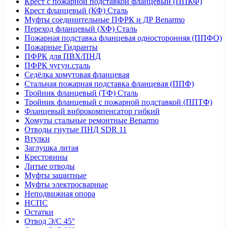
Крест с пожарной подставкой фланцевый (ППКФ)
Крест фланцевый (КФ) Сталь
Муфты соединительные ПФРК и ДР Benarmo
Переход фланцевый (ХФ) Сталь
Пожарная подставка фланцевая односторонняя (ППФО)
Пожарные Гидранты
ПФРК для ПВХ/ПНД
ПФРК чугун.сталь
Седёлка хомутовая фланцевая
Стальная пожарная подставка фланцевая (ППФ)
Тройник фланцевый (ТФ) Сталь
Тройник фланцевый с пожарной подставкой (ППТФ)
Фланцевый виброкомпенсатор гибкий
Хомуты стальные ремонтные Benarmo
Отводы гнутые ПНД SDR 11
Втулки
Заглушка литая
Крестовины
Литые отводы
Муфты защитные
Муфты электросварные
Неподвижная опора
НСПС
Остатки
Отвод Э/С 45°