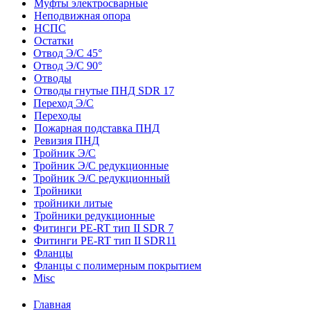
Муфты электросварные
Неподвижная опора
НСПС
Остатки
Отвод Э/С 45°
Отвод Э/С 90°
Отводы
Отводы гнутые ПНД SDR 17
Переход Э/С
Переходы
Пожарная подставка ПНД
Ревизия ПНД
Тройник Э/С
Тройник Э/С редукционные
Тройник Э/С редукционный
Тройники
тройники литые
Тройники редукционные
Фитинги PE-RT тип II SDR 7
Фитинги PE-RT тип II SDR11
Фланцы
Фланцы с полимерным покрытием
Misc
Главная