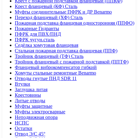
Крест с пожарной подставкой фланцевый (ППКФ)
Крест фланцевый (КФ) Сталь
Муфты соединительные ПФРК и ДР Benarmo
Переход фланцевый (ХФ) Сталь
Пожарная подставка фланцевая односторонняя (ППФО)
Пожарные Гидранты
ПФРК для ПВХ/ПНД
ПФРК чугун.сталь
Седёлка хомутовая фланцевая
Стальная пожарная подставка фланцевая (ППФ)
Тройник фланцевый (ТФ) Сталь
Тройник фланцевый с пожарной подставкой (ППТФ)
Фланцевый виброкомпенсатор гибкий
Хомуты стальные ремонтные Benarmo
Отводы гнутые ПНД SDR 11
Втулки
Заглушка литая
Крестовины
Литые отводы
Муфты защитные
Муфты электросварные
Неподвижная опора
НСПС
Остатки
Отвод Э/С 45°