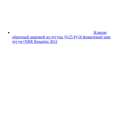
Клапан
обратный шаровой из чугуна Ду25 Ру16 фланцевый шар
чугун+NBR Benarmo 3011