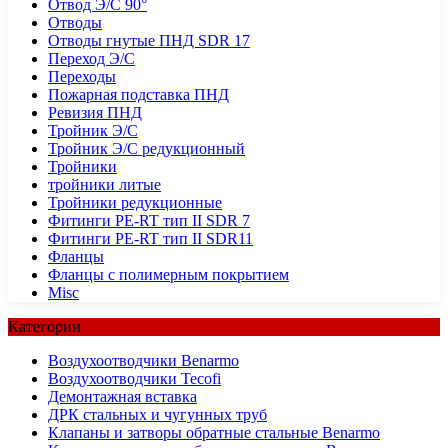
Отвод Э/С 90°
Отводы
Отводы гнутые ПНД SDR 17
Переход Э/С
Переходы
Пожарная подставка ПНД
Ревизия ПНД
Тройник Э/С
Тройник Э/С редукционный
Тройники
тройники литые
Тройники редукционные
Фитинги PE-RT тип II SDR 7
Фитинги PE-RT тип II SDR11
Фланцы
Фланцы с полимерным покрытием
Misc
Категории
Воздухоотводчики Benarmo
Воздухоотводчики Tecofi
Демонтажная вставка
ДРК стальных и чугунных труб
Клапаны и затворы обратные стальные Benarmo