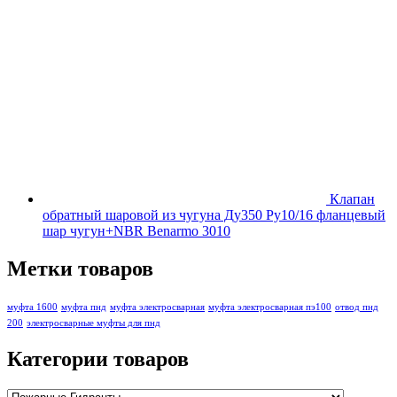
Клапан
обратный шаровой из чугуна Ду350 Ру10/16 фланцевый
шар чугун+NBR Benarmo 3010
Метки товаров
муфта 1600
муфта пнд
муфта электросварная
муфта электросварная пэ100
отвод пнд
200
электросварные муфты для пнд
Категории товаров