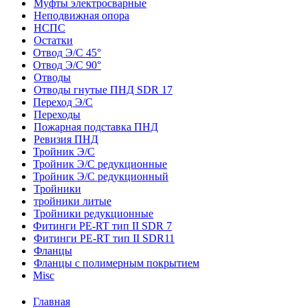
Муфты электросварные
Неподвижная опора
НСПС
Остатки
Отвод Э/С 45°
Отвод Э/С 90°
Отводы
Отводы гнутые ПНД SDR 17
Переход Э/С
Переходы
Пожарная подставка ПНД
Ревизия ПНД
Тройник Э/С
Тройник Э/С редукционные
Тройник Э/С редукционный
Тройники
тройники литые
Тройники редукционные
Фитинги PE-RT тип II SDR 7
Фитинги PE-RT тип II SDR11
Фланцы
Фланцы с полимерным покрытием
Misc
Главная