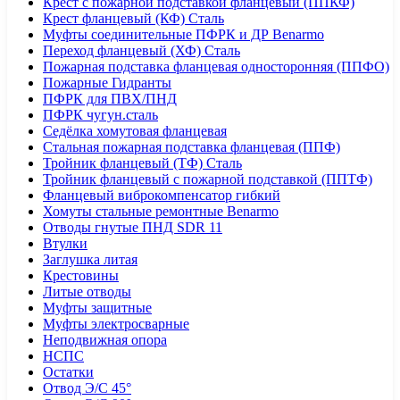
Крест с пожарной подставкой фланцевый (ППКФ)
Крест фланцевый (КФ) Сталь
Муфты соединительные ПФРК и ДР Benarmo
Переход фланцевый (ХФ) Сталь
Пожарная подставка фланцевая односторонняя (ППФО)
Пожарные Гидранты
ПФРК для ПВХ/ПНД
ПФРК чугун.сталь
Седёлка хомутовая фланцевая
Стальная пожарная подставка фланцевая (ППФ)
Тройник фланцевый (ТФ) Сталь
Тройник фланцевый с пожарной подставкой (ППТФ)
Фланцевый виброкомпенсатор гибкий
Хомуты стальные ремонтные Benarmo
Отводы гнутые ПНД SDR 11
Втулки
Заглушка литая
Крестовины
Литые отводы
Муфты защитные
Муфты электросварные
Неподвижная опора
НСПС
Остатки
Отвод Э/С 45°