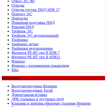
Отвод Э/С 90°
Отводы
Отводы гнутые ПНД SDR 17
Переход Э/С
Переходы
Пожарная подставка ПНД
Ревизия ПНД
Тройник Э/С
Тройник Э/С редукционный
Тройники
тройники литые
Тройники редукционные
Фитинги PE-RT тип II SDR 7
Фитинги PE-RT тип II SDR11
Фланцы
Фланцы с полимерным покрытием
Misc
Категории
Воздухоотводчики Benarmo
Воздухоотводчики Tecofi
Демонтажная вставка
ДРК стальных и чугунных труб
Клапаны и затворы обратные стальные Benarmo