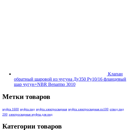
Клапан
обратный шаровой из чугуна Ду350 Ру10/16 фланцевый
шар чугун+NBR Benarmo 3010
Метки товаров
муфта 1600
муфта пнд
муфта электросварная
муфта электросварная пэ100
отвод пнд
200
электросварные муфты для пнд
Категории товаров