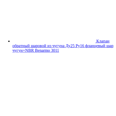
Клапан
обратный шаровой из чугуна Ду25 Ру16 фланцевый шар
чугун+NBR Benarmo 3011