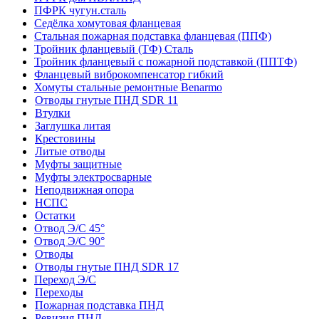
ПФРК чугун.сталь
Седёлка хомутовая фланцевая
Стальная пожарная подставка фланцевая (ППФ)
Тройник фланцевый (ТФ) Сталь
Тройник фланцевый с пожарной подставкой (ППТФ)
Фланцевый виброкомпенсатор гибкий
Хомуты стальные ремонтные Benarmo
Отводы гнутые ПНД SDR 11
Втулки
Заглушка литая
Крестовины
Литые отводы
Муфты защитные
Муфты электросварные
Неподвижная опора
НСПС
Остатки
Отвод Э/С 45°
Отвод Э/С 90°
Отводы
Отводы гнутые ПНД SDR 17
Переход Э/С
Переходы
Пожарная подставка ПНД
Ревизия ПНД