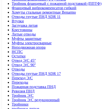
Тройник фланцевый с пожарной подставкой (ППТФ)
Фланцевый виброкомпенсатор гибкий
Хомуты стальные ремонтные Benarmo
Отводы гнутые ПНД SDR 11
Втулки
Заглушка литая
Крестовины
Литые отводы
Муфты защитные
Муфты электросварные
Неподвижная опора
НСПС
Остатки
Отвод Э/С 45°
Отвод Э/С 90°
Отводы
Отводы гнутые ПНД SDR 17
Переход Э/С
Переходы
Пожарная подставка ПНД
Ревизия ПНД
Тройник Э/С
Тройник Э/С редукционный
Тройники
тройники литые