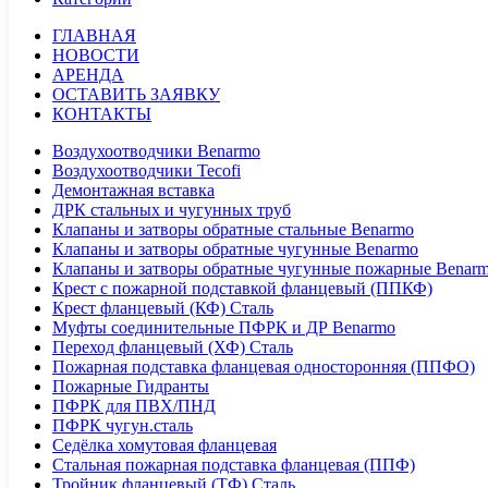
ГЛАВНАЯ
НОВОСТИ
АРЕНДА
ОСТАВИТЬ ЗАЯВКУ
КОНТАКТЫ
Воздухоотводчики Benarmo
Воздухоотводчики Tecofi
Демонтажная вставка
ДРК стальных и чугунных труб
Клапаны и затворы обратные стальные Benarmo
Клапаны и затворы обратные чугунные Benarmo
Клапаны и затворы обратные чугунные пожарные Benar
Крест с пожарной подставкой фланцевый (ППКФ)
Крест фланцевый (КФ) Сталь
Муфты соединительные ПФРК и ДР Benarmo
Переход фланцевый (ХФ) Сталь
Пожарная подставка фланцевая односторонняя (ППФО)
Пожарные Гидранты
ПФРК для ПВХ/ПНД
ПФРК чугун.сталь
Седёлка хомутовая фланцевая
Стальная пожарная подставка фланцевая (ППФ)
Тройник фланцевый (ТФ) Сталь