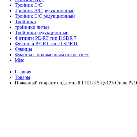
Тройник Э/С
Тройник Э/С редукционные
Тройник Э/С редукционный
Тройники
тройники литые
Тройники редукционные
Фитинги PE-RT тип II SDR 7
Фитинги PE-RT тип II SDR11
Фланцы
Фланцы с полимерным покрытием
Misc
Главная
Товары
Пожарный гидрант подземный ГПП-3.5 Ду125 Сталь Ру1