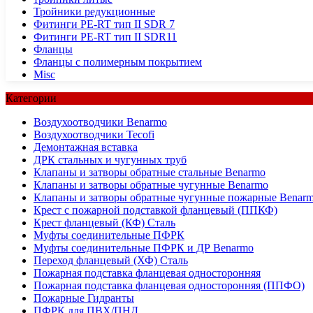
Тройники редукционные
Фитинги PE-RT тип II SDR 7
Фитинги PE-RT тип II SDR11
Фланцы
Фланцы с полимерным покрытием
Misc
Категории
Воздухоотводчики Benarmo
Воздухоотводчики Tecofi
Демонтажная вставка
ДРК стальных и чугунных труб
Клапаны и затворы обратные стальные Benarmo
Клапаны и затворы обратные чугунные Benarmo
Клапаны и затворы обратные чугунные пожарные Benar
Крест с пожарной подставкой фланцевый (ППКФ)
Крест фланцевый (КФ) Сталь
Муфты соединительные ПФРК
Муфты соединительные ПФРК и ДР Benarmo
Переход фланцевый (ХФ) Сталь
Пожарная подставка фланцевая односторонняя
Пожарная подставка фланцевая односторонняя (ППФО)
Пожарные Гидранты
ПФРК для ПВХ/ПНД