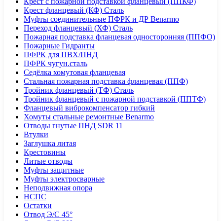
Крест с пожарной подставкой фланцевый (ППКФ)
Крест фланцевый (КФ) Сталь
Муфты соединительные ПФРК и ДР Benarmo
Переход фланцевый (ХФ) Сталь
Пожарная подставка фланцевая односторонняя (ППФО)
Пожарные Гидранты
ПФРК для ПВХ/ПНД
ПФРК чугун.сталь
Седёлка хомутовая фланцевая
Стальная пожарная подставка фланцевая (ППФ)
Тройник фланцевый (ТФ) Сталь
Тройник фланцевый с пожарной подставкой (ППТФ)
Фланцевый виброкомпенсатор гибкий
Хомуты стальные ремонтные Benarmo
Отводы гнутые ПНД SDR 11
Втулки
Заглушка литая
Крестовины
Литые отводы
Муфты защитные
Муфты электросварные
Неподвижная опора
НСПС
Остатки
Отвод Э/С 45°