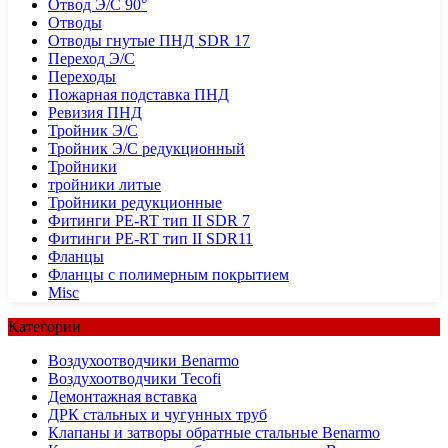
Отвод Э/С 90°
Отводы
Отводы гнутые ПНД SDR 17
Переход Э/С
Переходы
Пожарная подставка ПНД
Ревизия ПНД
Тройник Э/С
Тройник Э/С редукционный
Тройники
тройники литые
Тройники редукционные
Фитинги PE-RT тип II SDR 7
Фитинги PE-RT тип II SDR11
Фланцы
Фланцы с полимерным покрытием
Misc
Категории
Воздухоотводчики Benarmo
Воздухоотводчики Tecofi
Демонтажная вставка
ДРК стальных и чугунных труб
Клапаны и затворы обратные стальные Benarmo