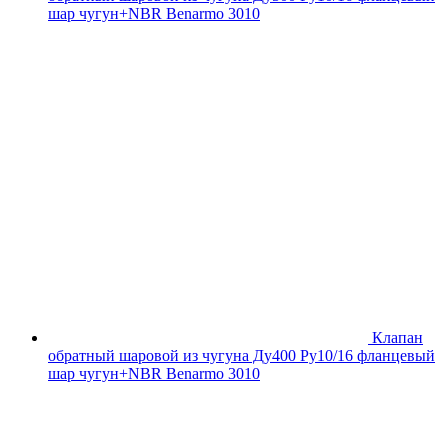
шар чугун+NBR Benarmo 3010
Клапан
обратный шаровой из чугуна Ду400 Ру10/16 фланцевый
шар чугун+NBR Benarmo 3010