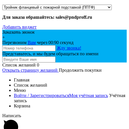
Для заказа обрашайтесь: sales@pndproff.ru
Добавить виджет
Заказать звонок
+
Перезвоним
Вам
через 00:
90
секунд
Жду звонка!
Представьтесь, и мы будем обращаться по имени
Список желаний
0
Открыть страницу желаний
Продолжить покупки
Главная
Список желаний
Меню
Войти / Зарегистрироваться
Моя учётная запись
Учётная
запись
Корзина
Написать