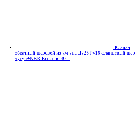
Клапан
обратный шаровой из чугуна Ду25 Ру16 фланцевый шар
чугун+NBR Benarmo 3011