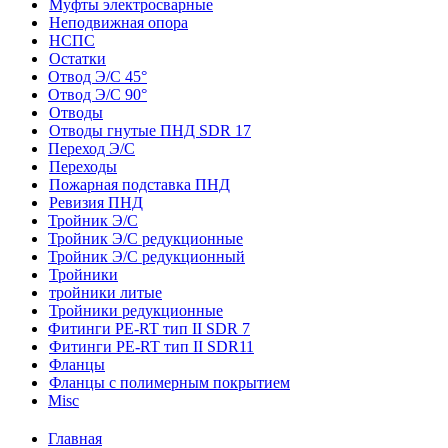
Муфты электросварные
Неподвижная опора
НСПС
Остатки
Отвод Э/С 45°
Отвод Э/С 90°
Отводы
Отводы гнутые ПНД SDR 17
Переход Э/С
Переходы
Пожарная подставка ПНД
Ревизия ПНД
Тройник Э/С
Тройник Э/С редукционные
Тройник Э/С редукционный
Тройники
тройники литые
Тройники редукционные
Фитинги PE-RT тип II SDR 7
Фитинги PE-RT тип II SDR11
Фланцы
Фланцы с полимерным покрытием
Misc
Главная