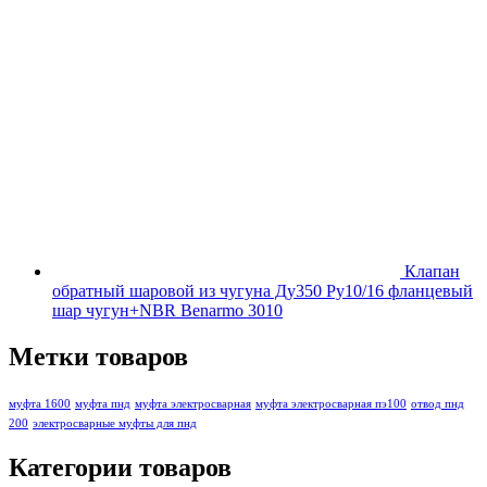
Клапан
обратный шаровой из чугуна Ду350 Ру10/16 фланцевый
шар чугун+NBR Benarmo 3010
Метки товаров
муфта 1600
муфта пнд
муфта электросварная
муфта электросварная пэ100
отвод пнд
200
электросварные муфты для пнд
Категории товаров