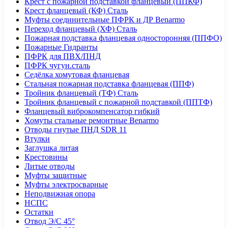
Крест с пожарной подставкой фланцевый (ППКФ)
Крест фланцевый (КФ) Сталь
Муфты соединительные ПФРК и ДР Benarmo
Переход фланцевый (ХФ) Сталь
Пожарная подставка фланцевая односторонняя (ППФО)
Пожарные Гидранты
ПФРК для ПВХ/ПНД
ПФРК чугун.сталь
Седёлка хомутовая фланцевая
Стальная пожарная подставка фланцевая (ППФ)
Тройник фланцевый (ТФ) Сталь
Тройник фланцевый с пожарной подставкой (ППТФ)
Фланцевый виброкомпенсатор гибкий
Хомуты стальные ремонтные Benarmo
Отводы гнутые ПНД SDR 11
Втулки
Заглушка литая
Крестовины
Литые отводы
Муфты защитные
Муфты электросварные
Неподвижная опора
НСПС
Остатки
Отвод Э/С 45°