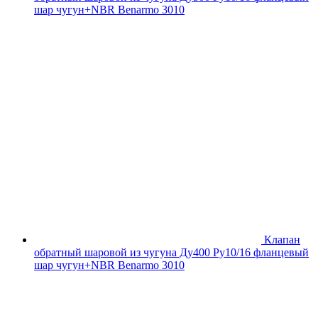
шар чугун+NBR Benarmo 3010
Клапан
обратный шаровой из чугуна Ду400 Ру10/16 фланцевый
шар чугун+NBR Benarmo 3010