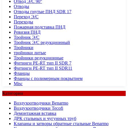
Отвод Э/С 90°
Отводы
Отводы гнутые ПНД SDR 17
Переход Э/С
Переходы
Пожарная подставка ПНД
Ревизия ПНД
Тройник Э/С
Тройник Э/С редукционный
Тройники
тройники литые
Тройники редукционные
Фитинги PE-RT тип II SDR 7
Фитинги PE-RT тип II SDR11
Фланцы
Фланцы с полимерным покрытием
Misc
Категории
Воздухоотводчики Benarmo
Воздухоотводчики Tecofi
Демонтажная вставка
ДРК стальных и чугунных труб
Клапаны и затворы обратные стальные Benarmo