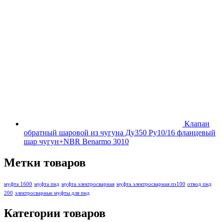
Клапан
обратный шаровой из чугуна Ду350 Ру10/16 фланцевый
шар чугун+NBR Benarmo 3010
Метки товаров
муфта 1600
муфта пнд
муфта электросварная
муфта электросварная пэ100
отвод пнд
200
электросварные муфты для пнд
Категории товаров