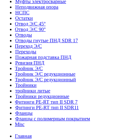
Муфты электросварные
Неподвижная опора
НСПС
Остатки
Отвод Э/С 45°
Отвод Э/С 90°
Отводы
Отводы гнутые ПНД SDR 17
Переход Э/С
Переходы
Пожарная подставка ПНД
Ревизия ПНД
Тройник Э/С
Тройник Э/С редукционные
Тройник Э/С редукционный
Тройники
тройники литые
Тройники редукционные
Фитинги PE-RT тип II SDR 7
Фитинги PE-RT тип II SDR11
Фланцы
Фланцы с полимерным покрытием
Misc
Главная