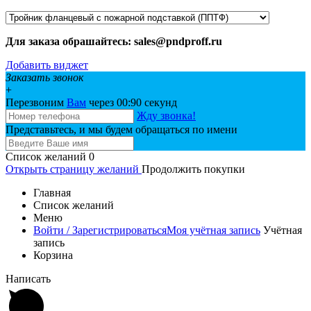
Для заказа обрашайтесь: sales@pndproff.ru
Добавить виджет
Заказать звонок
+
Перезвоним
Вам
через 00:
90
секунд
Жду звонка!
Представьтесь, и мы будем обращаться по имени
Список желаний
0
Открыть страницу желаний
Продолжить покупки
Главная
Список желаний
Меню
Войти / Зарегистрироваться
Моя учётная запись
Учётная
запись
Корзина
Написать