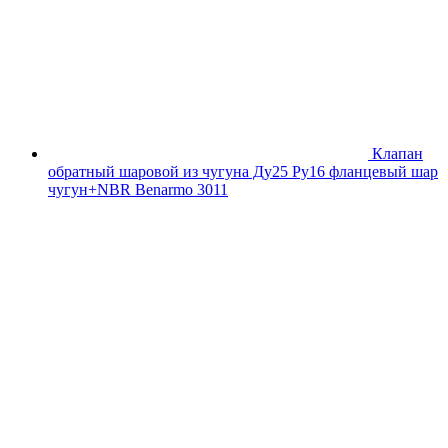
Клапан
обратный шаровой из чугуна Ду25 Ру16 фланцевый шар
чугун+NBR Benarmo 3011