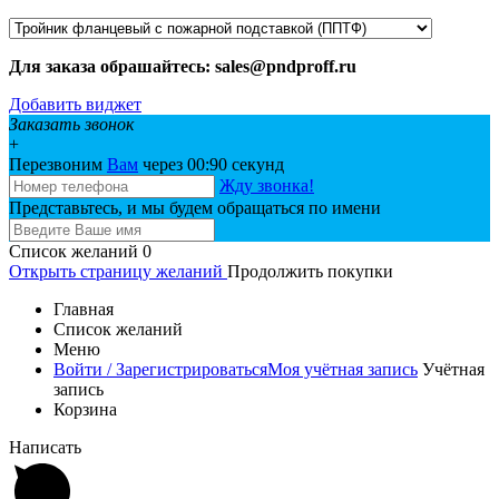
Для заказа обрашайтесь: sales@pndproff.ru
Добавить виджет
Заказать звонок
+
Перезвоним
Вам
через 00:
90
секунд
Жду звонка!
Представьтесь, и мы будем обращаться по имени
Список желаний
0
Открыть страницу желаний
Продолжить покупки
Главная
Список желаний
Меню
Войти / Зарегистрироваться
Моя учётная запись
Учётная
запись
Корзина
Написать