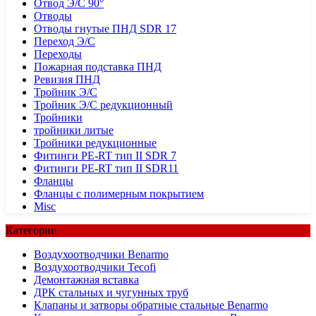
Отвод Э/С 90°
Отводы
Отводы гнутые ПНД SDR 17
Переход Э/С
Переходы
Пожарная подставка ПНД
Ревизия ПНД
Тройник Э/С
Тройник Э/С редукционный
Тройники
тройники литые
Тройники редукционные
Фитинги PE-RT тип II SDR 7
Фитинги PE-RT тип II SDR11
Фланцы
Фланцы с полимерным покрытием
Misc
Категории
Воздухоотводчики Benarmo
Воздухоотводчики Tecofi
Демонтажная вставка
ДРК стальных и чугунных труб
Клапаны и затворы обратные стальные Benarmo