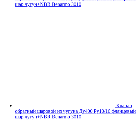
шар чугун+NBR Benarmo 3010
Клапан
обратный шаровой из чугуна Ду400 Ру10/16 фланцевый
шар чугун+NBR Benarmo 3010