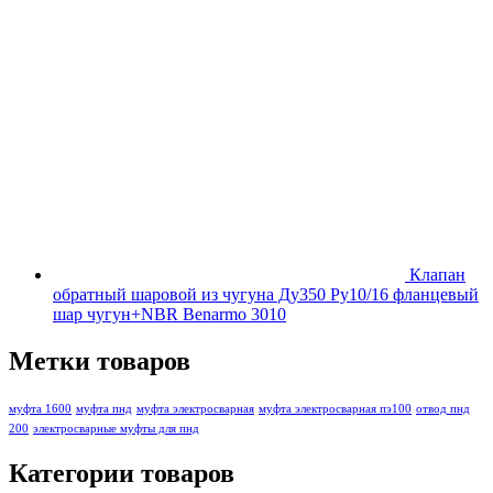
Клапан
обратный шаровой из чугуна Ду350 Ру10/16 фланцевый
шар чугун+NBR Benarmo 3010
Метки товаров
муфта 1600
муфта пнд
муфта электросварная
муфта электросварная пэ100
отвод пнд
200
электросварные муфты для пнд
Категории товаров