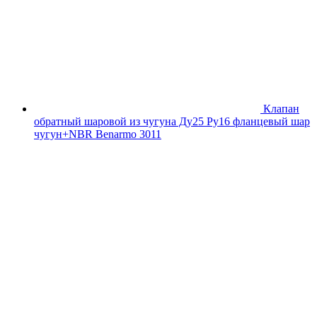
Клапан
обратный шаровой из чугуна Ду25 Ру16 фланцевый шар
чугун+NBR Benarmo 3011