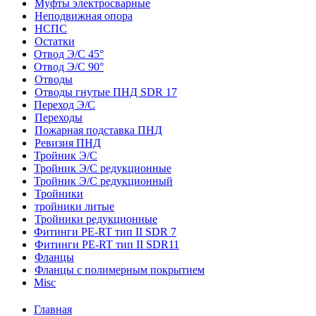
Муфты электросварные
Неподвижная опора
НСПС
Остатки
Отвод Э/С 45°
Отвод Э/С 90°
Отводы
Отводы гнутые ПНД SDR 17
Переход Э/С
Переходы
Пожарная подставка ПНД
Ревизия ПНД
Тройник Э/С
Тройник Э/С редукционные
Тройник Э/С редукционный
Тройники
тройники литые
Тройники редукционные
Фитинги PE-RT тип II SDR 7
Фитинги PE-RT тип II SDR11
Фланцы
Фланцы с полимерным покрытием
Misc
Главная