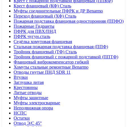
Крест с пожарной подставкой фланцевый (ППКФ)
Крест фланцевый (КФ) Сталь
Муфты соединительные ПФРК и ДР Benarmo
Переход фланцевый (ХФ) Сталь
Пожарная подставка фланцевая односторонняя (ППФО)
Пожарные Гидранты
ПФРК для ПВХ/ПНД
ПФРК чугун.сталь
Седёлка хомутовая фланцевая
Стальная пожарная подставка фланцевая (ППФ)
Тройник фланцевый (ТФ) Сталь
Тройник фланцевый с пожарной подставкой (ППТФ)
Фланцевый виброкомпенсатор гибкий
Хомуты стальные ремонтные Benarmo
Отводы гнутые ПНД SDR 11
Втулки
Заглушка литая
Крестовины
Литые отводы
Муфты защитные
Муфты электросварные
Неподвижная опора
НСПС
Остатки
Отвод Э/С 45°