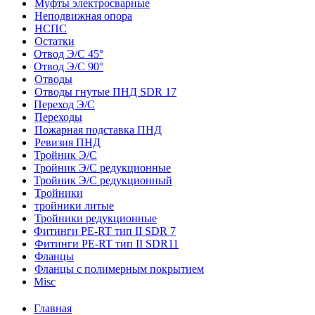
Муфты электросварные
Неподвижная опора
НСПС
Остатки
Отвод Э/С 45°
Отвод Э/С 90°
Отводы
Отводы гнутые ПНД SDR 17
Переход Э/С
Переходы
Пожарная подставка ПНД
Ревизия ПНД
Тройник Э/С
Тройник Э/С редукционные
Тройник Э/С редукционный
Тройники
тройники литые
Тройники редукционные
Фитинги PE-RT тип II SDR 7
Фитинги PE-RT тип II SDR11
Фланцы
Фланцы с полимерным покрытием
Misc
Главная