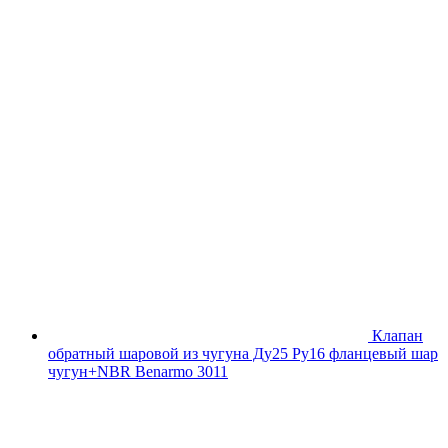
Клапан
обратный шаровой из чугуна Ду25 Ру16 фланцевый шар
чугун+NBR Benarmo 3011