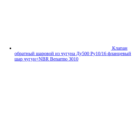
Клапан
обратный шаровой из чугуна Ду500 Ру10/16 фланцевый
шар чугун+NBR Benarmo 3010