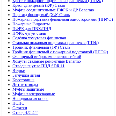
Крест с пожарной подставкой фланцевый (ППКФ)
Крест фланцевый (КФ) Сталь
Муфты соединительные ПФРК и ДР Benarmo
Переход фланцевый (ХФ) Сталь
Пожарная подставка фланцевая односторонняя (ППФО)
Пожарные Гидранты
ПФРК для ПВХ/ПНД
ПФРК чугун.сталь
Седёлка хомутовая фланцевая
Стальная пожарная подставка фланцевая (ППФ)
Тройник фланцевый (ТФ) Сталь
Тройник фланцевый с пожарной подставкой (ППТФ)
Фланцевый виброкомпенсатор гибкий
Хомуты стальные ремонтные Benarmo
Отводы гнутые ПНД SDR 11
Втулки
Заглушка литая
Крестовины
Литые отводы
Муфты защитные
Муфты электросварные
Неподвижная опора
НСПС
Остатки
Отвод Э/С 45°