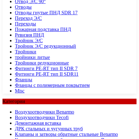
Отвод Э/С 90°
Отводы
Отводы гнутые ПНД SDR 17
Переход Э/С
Переходы
Пожарная подставка ПНД
Ревизия ПНД
Тройник Э/С
Тройник Э/С редукционный
Тройники
тройники литые
Тройники редукционные
Фитинги PE-RT тип II SDR 7
Фитинги PE-RT тип II SDR11
Фланцы
Фланцы с полимерным покрытием
Misc
Категории
Воздухоотводчики Benarmo
Воздухоотводчики Tecofi
Демонтажная вставка
ДРК стальных и чугунных труб
Клапаны и затворы обратные стальные Benarmo