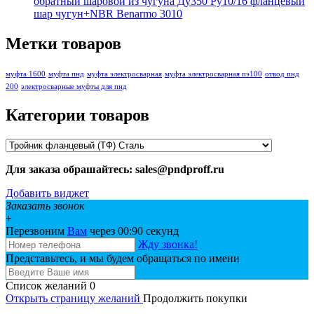
обратный шаровой из чугуна Ду350 Ру10/16 фланцевый
шар чугун+NBR Benarmo 3010
Метки товаров
муфта 1600
муфта пнд
муфта электросварная
муфта электросварная пэ100
отвод пнд
200
электросварные муфты для пнд
Категории товаров
Для заказа обрашайтесь: sales@pndproff.ru
Добавить виджет
Заказать звонок
+
Перезвоним
Вам
через 00:
90
секунд
Жду звонка!
Представьтесь, и мы будем обращаться по имени
Список желаний
0
Открыть страницу желаний
Продолжить покупки