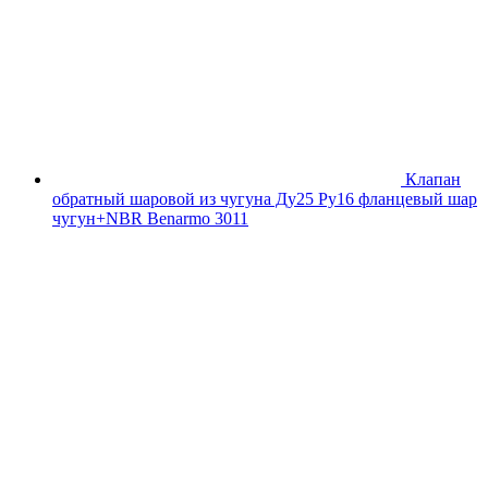
Клапан
обратный шаровой из чугуна Ду25 Ру16 фланцевый шар
чугун+NBR Benarmo 3011