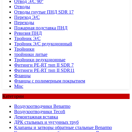
Отвод Э/С 90°
Отводы
Отводы гнутые ПНД SDR 17
Переход Э/С
Переходы
Пожарная подставка ПНД
Ревизия ПНД
Тройник Э/С
Тройник Э/С редукционный
Тройники
тройники литые
Тройники редукционные
Фитинги PE-RT тип II SDR 7
Фитинги PE-RT тип II SDR11
Фланцы
Фланцы с полимерным покрытием
Misc
Категории
Воздухоотводчики Benarmo
Воздухоотводчики Tecofi
Демонтажная вставка
ДРК стальных и чугунных труб
Клапаны и затворы обратные стальные Benarmo