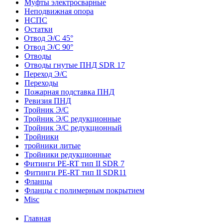
Муфты электросварные
Неподвижная опора
НСПС
Остатки
Отвод Э/С 45°
Отвод Э/С 90°
Отводы
Отводы гнутые ПНД SDR 17
Переход Э/С
Переходы
Пожарная подставка ПНД
Ревизия ПНД
Тройник Э/С
Тройник Э/С редукционные
Тройник Э/С редукционный
Тройники
тройники литые
Тройники редукционные
Фитинги PE-RT тип II SDR 7
Фитинги PE-RT тип II SDR11
Фланцы
Фланцы с полимерным покрытием
Misc
Главная