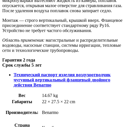
микропузырьки вытесняют жидкость из камеры, поплавок
опускается, открывая малое отверстие для стравливания газа.
После удаления воздуха поплавок снова запирает седло.
Монтаж — строго вертикальный, крышкой вверх. Фланцевое
присоединение соответствует стандартному ряду Ру16.
Устройство не требует частого обслуживания.
Область применения:
магистральные и распределительные
водоводы, насосные станции, системы ирригации, тепловые
сети и технологические трубопроводы.
Гарантия 2 года
Срок службы 5 лет
Технический паспорт изделия воздухоотводчик
чугунный вертикальный фланцевый двойного
действия Benarmo
Вес
14.67 kg
Габариты
22 × 27.5 × 22 cm
Производитель:
Benarmo
Страна