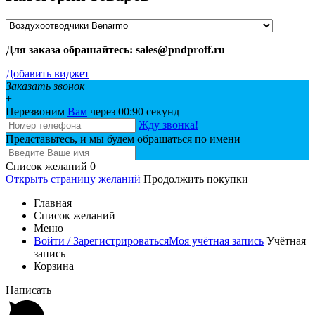
Для заказа обрашайтесь: sales@pndproff.ru
Добавить виджет
Заказать звонок
+
Перезвоним
Вам
через 00:
90
секунд
Жду звонка!
Представьтесь, и мы будем обращаться по имени
Список желаний
0
Открыть страницу желаний
Продолжить покупки
Главная
Список желаний
Меню
Войти / Зарегистрироваться
Моя учётная запись
Учётная
запись
Корзина
Написать