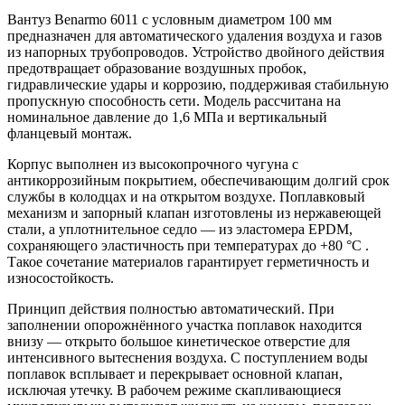
Вантуз Benarmo 6011 с условным диаметром 100 мм
предназначен для автоматического удаления воздуха и газов
из напорных трубопроводов. Устройство двойного действия
предотвращает образование воздушных пробок,
гидравлические удары и коррозию, поддерживая стабильную
пропускную способность сети. Модель рассчитана на
номинальное давление до 1,6 МПа и вертикальный
фланцевый монтаж.
Корпус выполнен из высокопрочного чугуна с
антикоррозийным покрытием, обеспечивающим долгий срок
службы в колодцах и на открытом воздухе. Поплавковый
механизм и запорный клапан изготовлены из нержавеющей
стали, а уплотнительное седло — из эластомера EPDM,
сохраняющего эластичность при температурах до +80 °C .
Такое сочетание материалов гарантирует герметичность и
износостойкость.
Принцип действия полностью автоматический. При
заполнении опорожнённого участка поплавок находится
внизу — открыто большое кинетическое отверстие для
интенсивного вытеснения воздуха. С поступлением воды
поплавок всплывает и перекрывает основной клапан,
исключая утечку. В рабочем режиме скапливающиеся