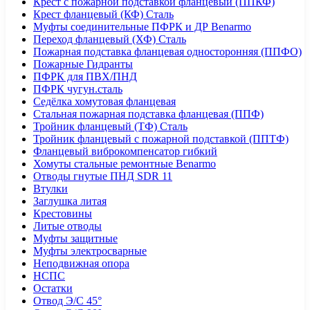
Крест с пожарной подставкой фланцевый (ППКФ)
Крест фланцевый (КФ) Сталь
Муфты соединительные ПФРК и ДР Benarmo
Переход фланцевый (ХФ) Сталь
Пожарная подставка фланцевая односторонняя (ППФО)
Пожарные Гидранты
ПФРК для ПВХ/ПНД
ПФРК чугун.сталь
Седёлка хомутовая фланцевая
Стальная пожарная подставка фланцевая (ППФ)
Тройник фланцевый (ТФ) Сталь
Тройник фланцевый с пожарной подставкой (ППТФ)
Фланцевый виброкомпенсатор гибкий
Хомуты стальные ремонтные Benarmo
Отводы гнутые ПНД SDR 11
Втулки
Заглушка литая
Крестовины
Литые отводы
Муфты защитные
Муфты электросварные
Неподвижная опора
НСПС
Остатки
Отвод Э/С 45°