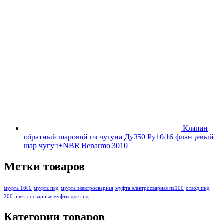
Клапан
обратный шаровой из чугуна Ду350 Ру10/16 фланцевый
шар чугун+NBR Benarmo 3010
Метки товаров
муфта 1600
муфта пнд
муфта электросварная
муфта электросварная пэ100
отвод пнд
200
электросварные муфты для пнд
Категории товаров