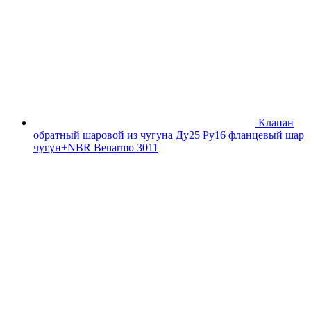
Клапан
обратный шаровой из чугуна Ду25 Ру16 фланцевый шар
чугун+NBR Benarmo 3011