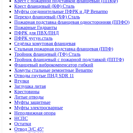
Крест с пожарной подставкой фланцевый (ППКФ)
Крест фланцевый (КФ) Сталь
Муфты соединительные ПФРК и ДР Benarmo
Переход фланцевый (ХФ) Сталь
Пожарная подставка фланцевая односторонняя (ППФО)
Пожарные Гидранты
ПФРК для ПВХ/ПНД
ПФРК чугун.сталь
Седёлка хомутовая фланцевая
Стальная пожарная подставка фланцевая (ППФ)
Тройник фланцевый (ТФ) Сталь
Тройник фланцевый с пожарной подставкой (ППТФ)
Фланцевый виброкомпенсатор гибкий
Хомуты стальные ремонтные Benarmo
Отводы гнутые ПНД SDR 11
Втулки
Заглушка литая
Крестовины
Литые отводы
Муфты защитные
Муфты электросварные
Неподвижная опора
НСПС
Остатки
Отвод Э/С 45°