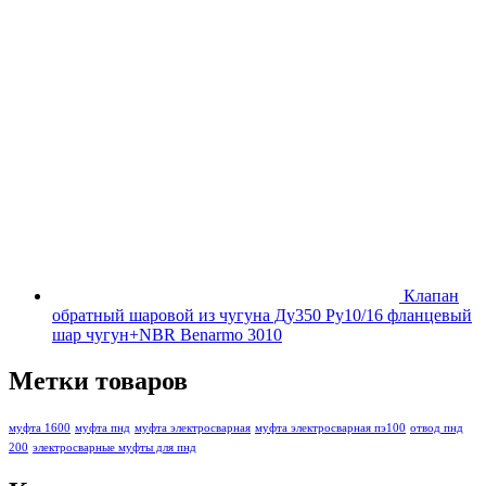
Клапан
обратный шаровой из чугуна Ду350 Ру10/16 фланцевый
шар чугун+NBR Benarmo 3010
Метки товаров
муфта 1600
муфта пнд
муфта электросварная
муфта электросварная пэ100
отвод пнд
200
электросварные муфты для пнд