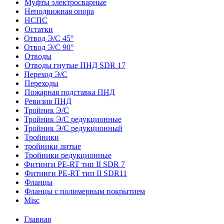
Муфты электросварные
Неподвижная опора
НСПС
Остатки
Отвод Э/С 45°
Отвод Э/С 90°
Отводы
Отводы гнутые ПНД SDR 17
Переход Э/С
Переходы
Пожарная подставка ПНД
Ревизия ПНД
Тройник Э/С
Тройник Э/С редукционные
Тройник Э/С редукционный
Тройники
тройники литые
Тройники редукционные
Фитинги PE-RT тип II SDR 7
Фитинги PE-RT тип II SDR11
Фланцы
Фланцы с полимерным покрытием
Misc
Главная