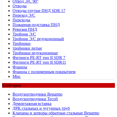
Отвод Э/С 90°
Отводы
Отводы гнутые ПНД SDR 17
Переход Э/С
Переходы
Пожарная подставка ПНД
Ревизия ПНД
Тройник Э/С
Тройник Э/С редукционный
Тройники
тройники литые
Тройники редукционные
Фитинги PE-RT тип II SDR 7
Фитинги PE-RT тип II SDR11
Фланцы
Фланцы с полимерным покрытием
Misc
Категории
Воздухоотводчики Benarmo
Воздухоотводчики Tecofi
Демонтажная вставка
ДРК стальных и чугунных труб
Клапаны и затворы обратные стальные Benarmo