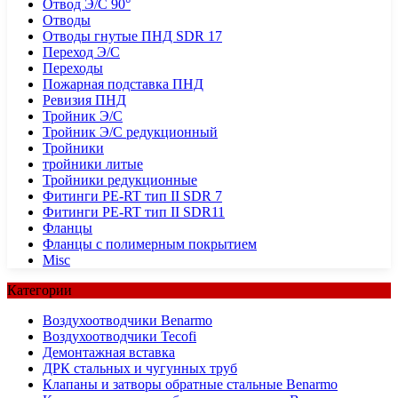
Отвод Э/С 90°
Отводы
Отводы гнутые ПНД SDR 17
Переход Э/С
Переходы
Пожарная подставка ПНД
Ревизия ПНД
Тройник Э/С
Тройник Э/С редукционный
Тройники
тройники литые
Тройники редукционные
Фитинги PE-RT тип II SDR 7
Фитинги PE-RT тип II SDR11
Фланцы
Фланцы с полимерным покрытием
Misc
Категории
Воздухоотводчики Benarmo
Воздухоотводчики Tecofi
Демонтажная вставка
ДРК стальных и чугунных труб
Клапаны и затворы обратные стальные Benarmo