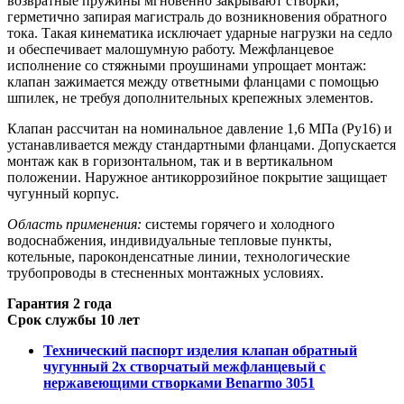
возвратные пружины мгновенно закрывают створки,
герметично запирая магистраль до возникновения обратного
тока. Такая кинематика исключает ударные нагрузки на седло
и обеспечивает малошумную работу. Межфланцевое
исполнение со стяжными проушинами упрощает монтаж:
клапан зажимается между ответными фланцами с помощью
шпилек, не требуя дополнительных крепежных элементов.
Клапан рассчитан на номинальное давление 1,6 МПа (Ру16) и
устанавливается между стандартными фланцами. Допускается
монтаж как в горизонтальном, так и в вертикальном
положении. Наружное антикоррозийное покрытие защищает
чугунный корпус.
Область применения:
системы горячего и холодного
водоснабжения, индивидуальные тепловые пункты,
котельные, пароконденсатные линии, технологические
трубопроводы в стесненных монтажных условиях.
Гарантия 2 года
Срок службы 10 лет
Технический паспорт изделия клапан обратный
чугунный 2х створчатый межфланцевый с
нержавеющими створками Benarmo 3051