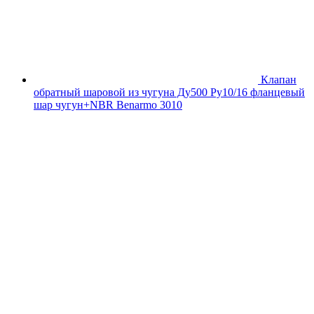
Клапан
обратный шаровой из чугуна Ду500 Ру10/16 фланцевый
шар чугун+NBR Benarmo 3010