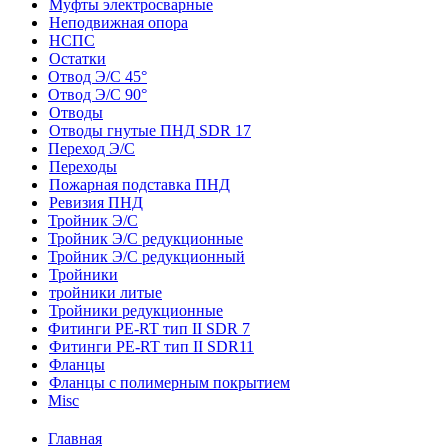
Муфты электросварные
Неподвижная опора
НСПС
Остатки
Отвод Э/С 45°
Отвод Э/С 90°
Отводы
Отводы гнутые ПНД SDR 17
Переход Э/С
Переходы
Пожарная подставка ПНД
Ревизия ПНД
Тройник Э/С
Тройник Э/С редукционные
Тройник Э/С редукционный
Тройники
тройники литые
Тройники редукционные
Фитинги PE-RT тип II SDR 7
Фитинги PE-RT тип II SDR11
Фланцы
Фланцы с полимерным покрытием
Misc
Главная