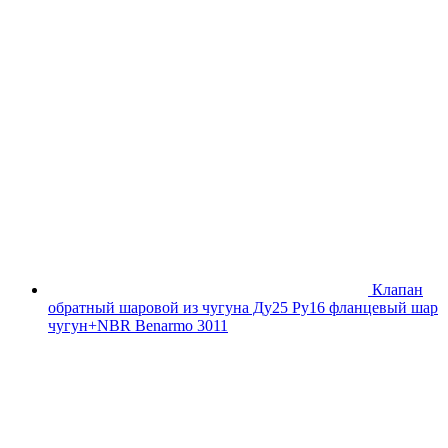
Клапан
обратный шаровой из чугуна Ду25 Ру16 фланцевый шар
чугун+NBR Benarmo 3011