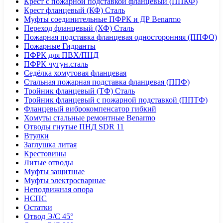
Крест с пожарной подставкой фланцевый (ППКФ)
Крест фланцевый (КФ) Сталь
Муфты соединительные ПФРК и ДР Benarmo
Переход фланцевый (ХФ) Сталь
Пожарная подставка фланцевая односторонняя (ППФО)
Пожарные Гидранты
ПФРК для ПВХ/ПНД
ПФРК чугун.сталь
Седёлка хомутовая фланцевая
Стальная пожарная подставка фланцевая (ППФ)
Тройник фланцевый (ТФ) Сталь
Тройник фланцевый с пожарной подставкой (ППТФ)
Фланцевый виброкомпенсатор гибкий
Хомуты стальные ремонтные Benarmo
Отводы гнутые ПНД SDR 11
Втулки
Заглушка литая
Крестовины
Литые отводы
Муфты защитные
Муфты электросварные
Неподвижная опора
НСПС
Остатки
Отвод Э/С 45°