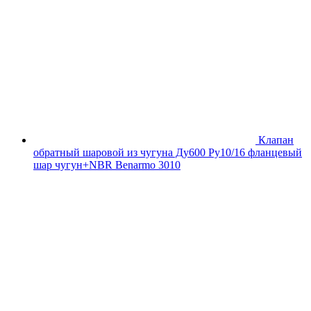
Клапан
обратный шаровой из чугуна Ду600 Ру10/16 фланцевый
шар чугун+NBR Benarmo 3010