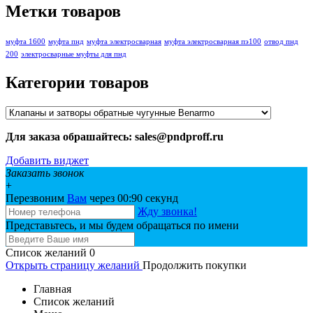
Метки товаров
муфта 1600
муфта пнд
муфта электросварная
муфта электросварная пэ100
отвод пнд
200
электросварные муфты для пнд
Категории товаров
Для заказа обрашайтесь: sales@pndproff.ru
Добавить виджет
Заказать звонок
+
Перезвоним
Вам
через 00:
90
секунд
Жду звонка!
Представьтесь, и мы будем обращаться по имени
Список желаний
0
Открыть страницу желаний
Продолжить покупки
Главная
Список желаний