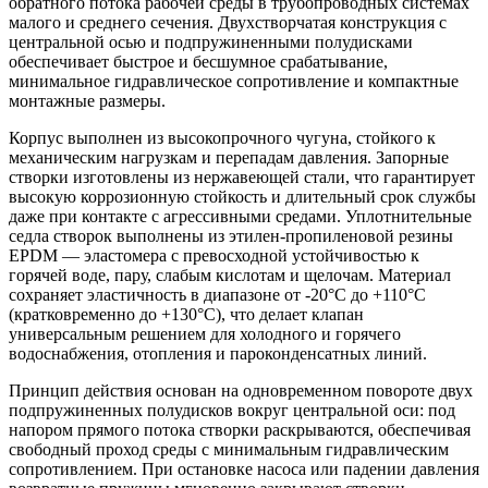
обратного потока рабочей среды в трубопроводных системах
малого и среднего сечения. Двухстворчатая конструкция с
центральной осью и подпружиненными полудисками
обеспечивает быстрое и бесшумное срабатывание,
минимальное гидравлическое сопротивление и компактные
монтажные размеры.
Корпус выполнен из высокопрочного чугуна, стойкого к
механическим нагрузкам и перепадам давления. Запорные
створки изготовлены из нержавеющей стали, что гарантирует
высокую коррозионную стойкость и длительный срок службы
даже при контакте с агрессивными средами. Уплотнительные
седла створок выполнены из этилен-пропиленовой резины
EPDM — эластомера с превосходной устойчивостью к
горячей воде, пару, слабым кислотам и щелочам. Материал
сохраняет эластичность в диапазоне от -20°C до +110°C
(кратковременно до +130°C), что делает клапан
универсальным решением для холодного и горячего
водоснабжения, отопления и пароконденсатных линий.
Принцип действия основан на одновременном повороте двух
подпружиненных полудисков вокруг центральной оси: под
напором прямого потока створки раскрываются, обеспечивая
свободный проход среды с минимальным гидравлическим
сопротивлением. При остановке насоса или падении давления