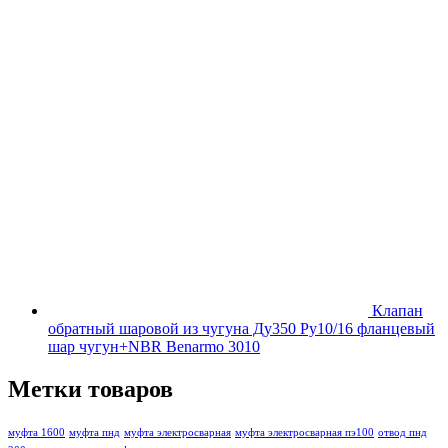
Клапан
обратный шаровой из чугуна Ду350 Ру10/16 фланцевый
шар чугун+NBR Benarmo 3010
Метки товаров
муфта 1600
муфта пнд
муфта электросварная
муфта электросварная пэ100
отвод пнд