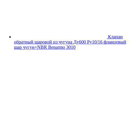
Клапан
обратный шаровой из чугуна Ду600 Ру10/16 фланцевый
шар чугун+NBR Benarmo 3010