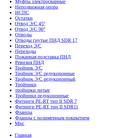
Муфты электросварные
Неподвижная опора
НСПС
Остатки
Отвод Э/С 45°
Отвод Э/С 90°
Отводы
Отводы гнутые ПНД SDR 17
Переход Э/С
Переходы
Пожарная подставка ПНД
Ревизия ПНД
Тройник Э/С
Тройник Э/С редукционные
Тройник Э/С редукционный
Тройники
тройники литые
Тройники редукционные
Фитинги PE-RT тип II SDR 7
Фитинги PE-RT тип II SDR11
Фланцы
Фланцы с полимерным покрытием
Misc
Главная