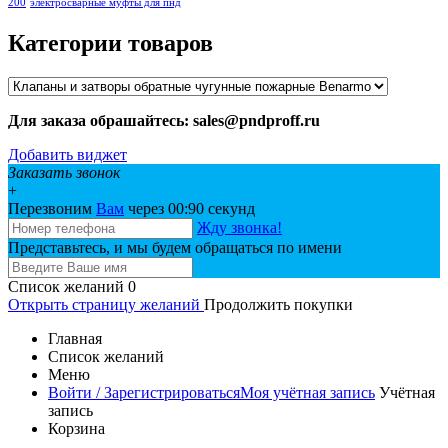
200
электросварные муфты для пнд
Категории товаров
Для заказа обрашайтесь: sales@pndproff.ru
Добавить виджет
Заказать звонок
+
Перезвоним
Вам
через 00:
90
секунд
Жду звонка!
Представьтесь, и мы будем обращаться по имени
Список желаний
0
Открыть страницу желаний
Продолжить покупки
Главная
Список желаний
Меню
Войти / Зарегистрироваться
Моя учётная запись
Учётная
запись
Корзина