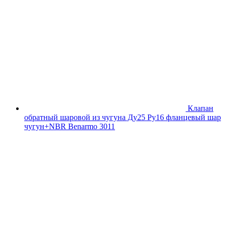
Клапан
обратный шаровой из чугуна Ду25 Ру16 фланцевый шар
чугун+NBR Benarmo 3011