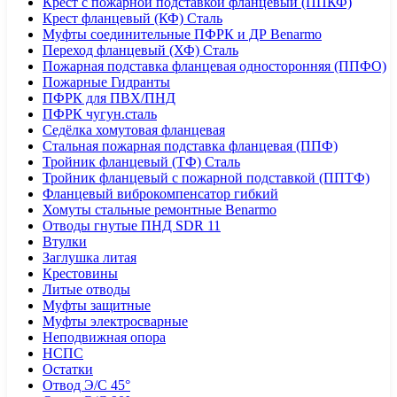
Крест с пожарной подставкой фланцевый (ППКФ)
Крест фланцевый (КФ) Сталь
Муфты соединительные ПФРК и ДР Benarmo
Переход фланцевый (ХФ) Сталь
Пожарная подставка фланцевая односторонняя (ППФО)
Пожарные Гидранты
ПФРК для ПВХ/ПНД
ПФРК чугун.сталь
Седёлка хомутовая фланцевая
Стальная пожарная подставка фланцевая (ППФ)
Тройник фланцевый (ТФ) Сталь
Тройник фланцевый с пожарной подставкой (ППТФ)
Фланцевый виброкомпенсатор гибкий
Хомуты стальные ремонтные Benarmo
Отводы гнутые ПНД SDR 11
Втулки
Заглушка литая
Крестовины
Литые отводы
Муфты защитные
Муфты электросварные
Неподвижная опора
НСПС
Остатки
Отвод Э/С 45°