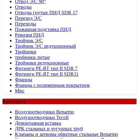
Отвод Э/С 90°
Отводы
Отводы гнутые ПНД SDR 17
Переход Э/С
Переходы
Пожарная подставка ПНД
Ревизия ПНД
Тройник Э/С
Тройник Э/С редукционный
Тройники
тройники литые
Тройники редукционные
Фитинги PE-RT тип II SDR 7
Фитинги PE-RT тип II SDR11
Фланцы
Фланцы с полимерным покрытием
Misc
Категории
Воздухоотводчики Benarmo
Воздухоотводчики Tecofi
Демонтажная вставка
ДРК стальных и чугунных труб
Клапаны и затворы обратные стальные Benarmo