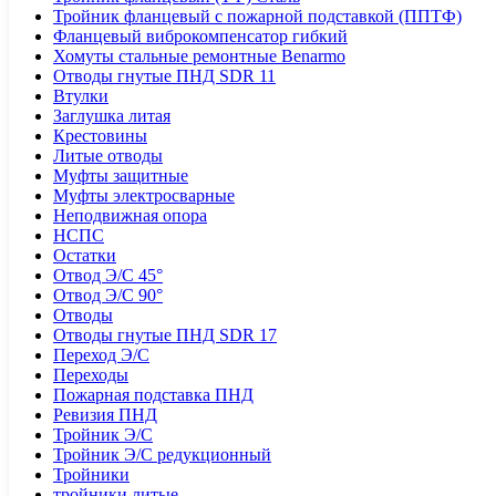
Тройник фланцевый с пожарной подставкой (ППТФ)
Фланцевый виброкомпенсатор гибкий
Хомуты стальные ремонтные Benarmo
Отводы гнутые ПНД SDR 11
Втулки
Заглушка литая
Крестовины
Литые отводы
Муфты защитные
Муфты электросварные
Неподвижная опора
НСПС
Остатки
Отвод Э/С 45°
Отвод Э/С 90°
Отводы
Отводы гнутые ПНД SDR 17
Переход Э/С
Переходы
Пожарная подставка ПНД
Ревизия ПНД
Тройник Э/С
Тройник Э/С редукционный
Тройники
тройники литые