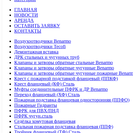
ГЛАВНАЯ
НОВОСТИ
АРЕНДА
ОСТАВИТЬ ЗАЯВКУ
КОНТАКТЫ
Воздухоотводчики Benarmo
Воздухоотводчики Tecofi
Демонтажная вставка
ДРК стальных и чугунных труб
Клапаны и затворы обратные стальные Benarmo
Клапаны и затворы обратные чугунные Benarmo
Клапаны и затворы обратные чугунные пожарные Benar
Крест с пожарной подставкой фланцевый (ППКФ)
Крест фланцевый (КФ) Сталь
Муфты соединительные ПФРК и ДР Benarmo
Переход фланцевый (ХФ) Сталь
Пожарная подставка фланцевая односторонняя (ППФО)
Пожарные Гидранты
ПФРК для ПВХ/ПНД
ПФРК чугун.сталь
Седёлка хомутовая фланцевая
Стальная пожарная подставка фланцевая (ППФ)
Тройник фланцевый (ТФ) Сталь