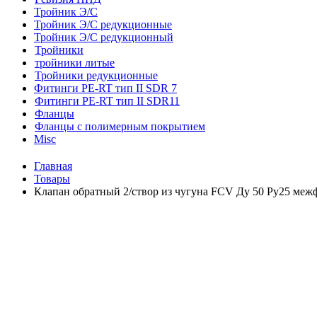
Тройник Э/С
Тройник Э/С редукционные
Тройник Э/С редукционный
Тройники
тройники литые
Тройники редукционные
Фитинги PE-RT тип II SDR 7
Фитинги PE-RT тип II SDR11
Фланцы
Фланцы с полимерным покрытием
Misc
Главная
Товары
Клапан обратный 2/створ из чугуна FCV Ду 50 Ру25 меж