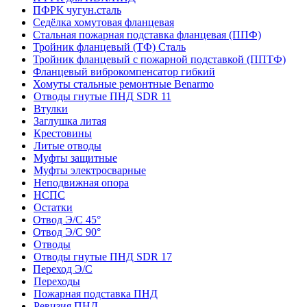
ПФРК чугун.сталь
Седёлка хомутовая фланцевая
Стальная пожарная подставка фланцевая (ППФ)
Тройник фланцевый (ТФ) Сталь
Тройник фланцевый с пожарной подставкой (ППТФ)
Фланцевый виброкомпенсатор гибкий
Хомуты стальные ремонтные Benarmo
Отводы гнутые ПНД SDR 11
Втулки
Заглушка литая
Крестовины
Литые отводы
Муфты защитные
Муфты электросварные
Неподвижная опора
НСПС
Остатки
Отвод Э/С 45°
Отвод Э/С 90°
Отводы
Отводы гнутые ПНД SDR 17
Переход Э/С
Переходы
Пожарная подставка ПНД
Ревизия ПНД