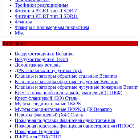
Тройники редукционные
Фитинги PE-RT тип II SDR 7
Фитинги PE-RT тип II SDR11
Фланцы
Фланцы с полимерным покрытием
Misc
Категории
Воздухоотводчики Benarmo
Воздухоотводчики Tecofi
Демонтажная вставка
ДРК стальных и чугунных труб
Клапаны и затворы обратные стальные Benarmo
Клапаны и затворы обратные чугунные Benarmo
Клапаны и затворы обратные чугунные пожарные Benar
Крест с пожарной подставкой фланцевый (ППКФ)
Крест фланцевый (КФ) Сталь
Муфты соединительные ПФРК
Муфты соединительные ПФРК и ДР Benarmo
Переход фланцевый (ХФ) Сталь
Пожарная подставка фланцевая односторонняя
Пожарная подставка фланцевая односторонняя (ППФО)
Пожарные Гидранты
ПФРК для ПВХ/ПНД