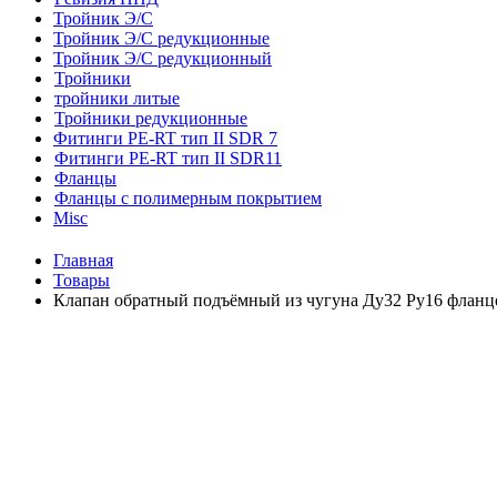
Тройник Э/С
Тройник Э/С редукционные
Тройник Э/С редукционный
Тройники
тройники литые
Тройники редукционные
Фитинги PE-RT тип II SDR 7
Фитинги PE-RT тип II SDR11
Фланцы
Фланцы с полимерным покрытием
Misc
Главная
Товары
Клапан обратный подъёмный из чугуна Ду32 Ру16 фланц