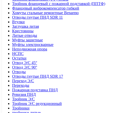
Тройник фланцевый с пожарной подставкой (ППТФ)
Фланцевый виброкомпенсатор гибкий
Хомуты стальные ремонтные Benarmo
Отводы гнутые ПНД SDR 11
Втулки
Заглушка литая
Крестовины
Литые отводы
Муфты защитные
Муфты электросварные
Неподвижная опора
НСПС
Остатки
Отвод Э/С 45°
Отвод Э/С 90°
Отводы
Отводы гнутые ПНД SDR 17
Переход Э/С
Переходы
Пожарная подставка ПНД
Ревизия ПНД
Тройник Э/С
Тройник Э/С редукционный
Тройники
тройники литые