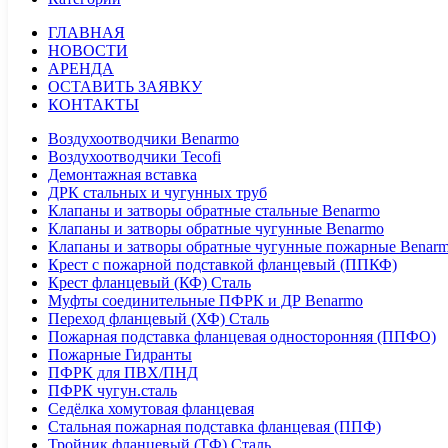
ГЛАВНАЯ
НОВОСТИ
АРЕНДА
ОСТАВИТЬ ЗАЯВКУ
КОНТАКТЫ
Воздухоотводчики Benarmo
Воздухоотводчики Tecofi
Демонтажная вставка
ДРК стальных и чугунных труб
Клапаны и затворы обратные стальные Benarmo
Клапаны и затворы обратные чугунные Benarmo
Клапаны и затворы обратные чугунные пожарные Benar
Крест с пожарной подставкой фланцевый (ППКФ)
Крест фланцевый (КФ) Сталь
Муфты соединительные ПФРК и ДР Benarmo
Переход фланцевый (ХФ) Сталь
Пожарная подставка фланцевая односторонняя (ППФО)
Пожарные Гидранты
ПФРК для ПВХ/ПНД
ПФРК чугун.сталь
Седёлка хомутовая фланцевая
Стальная пожарная подставка фланцевая (ППФ)
Тройник фланцевый (ТФ) Сталь