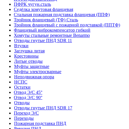
ПФРК чугун.сталь
Седёлка хомутовая фланцевая
Стальная пожарная подставка фланцевая (ППФ)
Тройник фланцевый (ТФ) Сталь
Тройник фланцевый с пожарной подставкой (ППТФ)
Фланцевый виброкомпенсатор гибкий
Хомуты стальные ремонтные Benarmo
Отводы гнутые ПНД SDR 11
Втулки
Заглушка литая
Крестовины
Литые отводы
Муфты защитные
Муфты электросварные
Неподвижная опора
НСПС
Остатки
Отвод Э/С 45°
Отвод Э/С 90°
Отводы
Отводы гнутые ПНД SDR 17
Переход Э/С
Переходы
Пожарная подставка ПНД
Ревизия ПНД