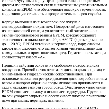
сочетает чугунный корпус фланцевого типа с поворотным
диском из нержавеющей стали и эластичным уплотнительным
кольцом из EPDM, что обеспечивает высокую герметичность,
коррозионную стойкость и продолжительный срок службы.
Корпус выполнен из высокопрочного чугуна с
антикоррозийным покрытием. Поворотный диск изготовлен
из нержавеющей стали, а уплотнительный элемент — из
этилен-пропиленовой резины EPDM, которая сохраняет
эластичность в диапазоне от –20 до +80 °C (кратковременно
до +120 °C). EPDM устойчив к горячей воде, пару, слабым
кислотам и щелочам, что делает клапан универсальным для
коммунальных и промышленных сред. Герметичность затвора
соответствует классу «А».
Принцип действия основан на свободном повороте диска
вокруг оси. Прямой поток отжимает диск, открывая проход с
минимальным гидравлическим сопротивлением. При
остановке насоса или реверсе давления диск под собственным
весом и напором обратной среды мгновенно прижимается к
седлу, надёжно запирая трубопровод. Эластичное уплотнение
EPDM смягчает посадку и исключает гидроудары. Пружина
на оси ускоряет закрытие и обеспечивает плотное прилегание
даже при малых перепадах давления.
Клапан рассчитан на номинальное давление 1,0–1,6 МПа