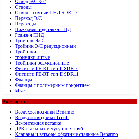
Отвод Э/С 90°
Отводы
Отводы гнутые ПНД SDR 17
Переход Э/С
Переходы
Пожарная подставка ПНД
Ревизия ПНД
Тройник Э/С
Тройник Э/С редукционный
Тройники
тройники литые
Тройники редукционные
Фитинги PE-RT тип II SDR 7
Фитинги PE-RT тип II SDR11
Фланцы
Фланцы с полимерным покрытием
Misc
Категории
Воздухоотводчики Benarmo
Воздухоотводчики Tecofi
Демонтажная вставка
ДРК стальных и чугунных труб
Клапаны и затворы обратные стальные Benarmo