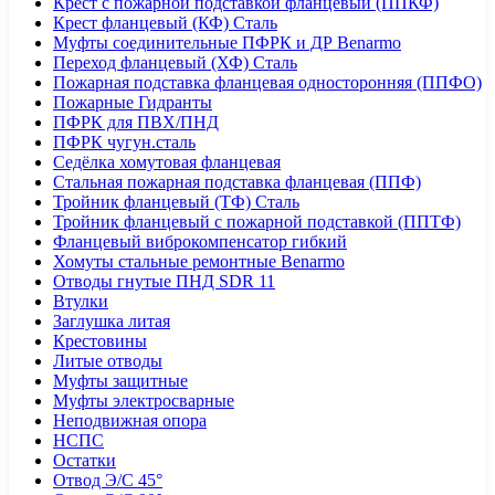
Крест с пожарной подставкой фланцевый (ППКФ)
Крест фланцевый (КФ) Сталь
Муфты соединительные ПФРК и ДР Benarmo
Переход фланцевый (ХФ) Сталь
Пожарная подставка фланцевая односторонняя (ППФО)
Пожарные Гидранты
ПФРК для ПВХ/ПНД
ПФРК чугун.сталь
Седёлка хомутовая фланцевая
Стальная пожарная подставка фланцевая (ППФ)
Тройник фланцевый (ТФ) Сталь
Тройник фланцевый с пожарной подставкой (ППТФ)
Фланцевый виброкомпенсатор гибкий
Хомуты стальные ремонтные Benarmo
Отводы гнутые ПНД SDR 11
Втулки
Заглушка литая
Крестовины
Литые отводы
Муфты защитные
Муфты электросварные
Неподвижная опора
НСПС
Остатки
Отвод Э/С 45°