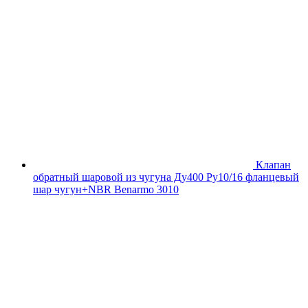
Клапан
обратный шаровой из чугуна Ду400 Ру10/16 фланцевый
шар чугун+NBR Benarmo 3010