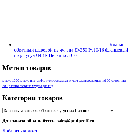
Клапан
обратный шаровой из чугуна Ду350 Ру10/16 фланцевый
шар чугун+NBR Benarmo 3010
Метки товаров
муфта 1600
муфта пнд
муфта электросварная
муфта электросварная пэ100
отвод пнд
200
электросварные муфты для пнд
Категории товаров
Для заказа обрашайтесь: sales@pndproff.ru
Добавить виджет