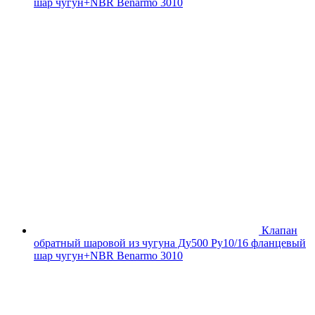
шар чугун+NBR Benarmo 3010
Клапан
обратный шаровой из чугуна Ду500 Ру10/16 фланцевый
шар чугун+NBR Benarmo 3010