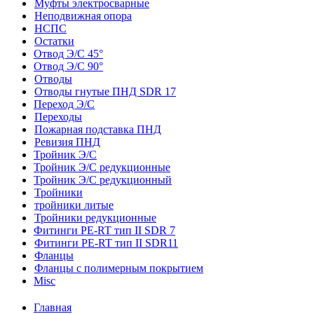
Муфты электросварные
Неподвижная опора
НСПС
Остатки
Отвод Э/С 45°
Отвод Э/С 90°
Отводы
Отводы гнутые ПНД SDR 17
Переход Э/С
Переходы
Пожарная подставка ПНД
Ревизия ПНД
Тройник Э/С
Тройник Э/С редукционные
Тройник Э/С редукционный
Тройники
тройники литые
Тройники редукционные
Фитинги PE-RT тип II SDR 7
Фитинги PE-RT тип II SDR11
Фланцы
Фланцы с полимерным покрытием
Misc
Главная