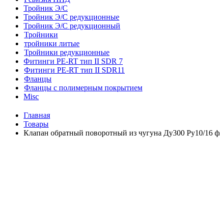
Тройник Э/С
Тройник Э/С редукционные
Тройник Э/С редукционный
Тройники
тройники литые
Тройники редукционные
Фитинги PE-RT тип II SDR 7
Фитинги PE-RT тип II SDR11
Фланцы
Фланцы с полимерным покрытием
Misc
Главная
Товары
Клапан обратный поворотный из чугуна Ду300 Ру10/16