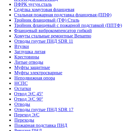
ПФРК чугун.сталь
Седёлка хомутовая фланцевая
Стальная пожарная подставка фланцевая (ППФ)
Тройник фланцевый (ТФ) Сталь
Тройник фланцевый с пожарной подставкой (ППТФ)
Фланцевый виброкомпенсатор гибкий
Хомуты стальные ремонтные Benarmo
Отводы гнутые ПНД SDR 11
Втулки
Заглушка литая
Крестовины
Литые отводы
Муфты защитные
Муфты электросварные
Неподвижная опора
НСПС
Остатки
Отвод Э/С 45°
Отвод Э/С 90°
Отводы
Отводы гнутые ПНД SDR 17
Переход Э/С
Переходы
Пожарная подставка ПНД
Ревизия ПНД