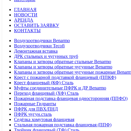
ГЛАВНАЯ
НОВОСТИ
АРЕНДА
ОСТАВИТЬ ЗАЯВКУ
КОНТАКТЫ
Воздухоотводчики Benarmo
Воздухоотводчики Tecofi
Демонтажная вставка
ДРК стальных и чугунных труб
Клапаны и затворы обратные стальные Benarmo
Клапаны и затворы обратные чугунные Benarmo
Клапаны и затворы обратные чугунные пожарные Benar
Крест с пожарной подставкой фланцевый (ППКФ)
Крест фланцевый (КФ) Сталь
Муфты соединительные ПФРК и ДР Benarmo
Переход фланцевый (ХФ) Сталь
Пожарная подставка фланцевая односторонняя (ППФО)
Пожарные Гидранты
ПФРК для ПВХ/ПНД
ПФРК чугун.сталь
Седёлка хомутовая фланцевая
Стальная пожарная подставка фланцевая (ППФ)
Тройник фланцевый (ТФ) Сталь