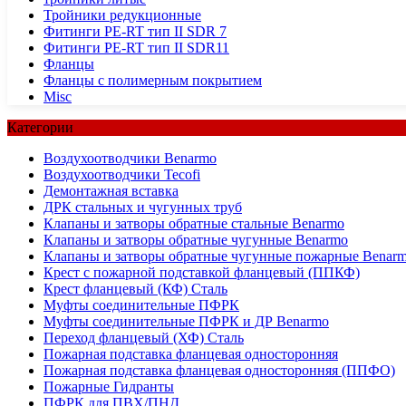
Тройники редукционные
Фитинги PE-RT тип II SDR 7
Фитинги PE-RT тип II SDR11
Фланцы
Фланцы с полимерным покрытием
Misc
Категории
Воздухоотводчики Benarmo
Воздухоотводчики Tecofi
Демонтажная вставка
ДРК стальных и чугунных труб
Клапаны и затворы обратные стальные Benarmo
Клапаны и затворы обратные чугунные Benarmo
Клапаны и затворы обратные чугунные пожарные Benar
Крест с пожарной подставкой фланцевый (ППКФ)
Крест фланцевый (КФ) Сталь
Муфты соединительные ПФРК
Муфты соединительные ПФРК и ДР Benarmo
Переход фланцевый (ХФ) Сталь
Пожарная подставка фланцевая односторонняя
Пожарная подставка фланцевая односторонняя (ППФО)
Пожарные Гидранты
ПФРК для ПВХ/ПНД