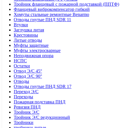
Тройник фланцевый с пожарной подставкой (ППТФ)
Фланцевый виброкомпенсатор гибкий
Хомуты стальные ремонтные Benarmo
Отводы гнутые ПНД SDR 11
Втулки
Заглушка литая
Крестовины
Литые отводы
Муфты защитные
Муфты электросварные
Неподвижная опора
НСПС
Остатки
Отвод Э/С 45°
Отвод Э/С 90°
Отводы
Отводы гнутые ПНД SDR 17
Переход Э/С
Переходы
Пожарная подставка ПНД
Ревизия ПНД
Тройник Э/С
Тройник Э/С редукционный
Тройники
тройники литые