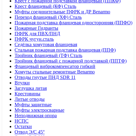
Крест с пожарной подставкой фланцевый (ППКФ)
Крест фланцевый (КФ) Сталь
Муфты соединительные ПФРК и ДР Benarmo
Переход фланцевый (ХФ) Сталь
Пожарная подставка фланцевая односторонняя (ППФО)
Пожарные Гидранты
ПФРК для ПВХ/ПНД
ПФРК чугун.сталь
Седёлка хомутовая фланцевая
Стальная пожарная подставка фланцевая (ППФ)
Тройник фланцевый (ТФ) Сталь
Тройник фланцевый с пожарной подставкой (ППТФ)
Фланцевый виброкомпенсатор гибкий
Хомуты стальные ремонтные Benarmo
Отводы гнутые ПНД SDR 11
Втулки
Заглушка литая
Крестовины
Литые отводы
Муфты защитные
Муфты электросварные
Неподвижная опора
НСПС
Остатки
Отвод Э/С 45°