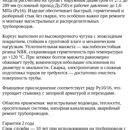
Модель рассчитана на трубы с наружным диаметром от 272 до
289 мм (условный проход Ду250) и рабочее давление до 1,6
МПа (Ру16). Изделие обеспечивает быстрый, герметичный и
разборный стык без сварки, что особенно важно при ремонте
и монтаже магистральных и распределительных
трубопроводов.
Корпус выполнен из высокопрочного чугуна с эпоксидным
покрытием, стойким к грунтовой влаге и механическим
нагрузкам. Уплотнительная манжета — маслобензостойкая
резина NBR, сохраняющая герметичность при температурах
до +120 °C. При затяжке болтов манжета равномерно
обжимает трубу, компенсируя небольшие отклонения по
диаметру и овальности. Сварка, электропитание и сложная
подготовка торцов не требуются — достаточно очистить
поверхность трубы.
Фланцевое присоединение соответствует ряду Ру10/16, что
упрощает стыковку с запорной арматурой и переходами.
Область применения:
магистральные водоводы, теплосети,
оросительные системы, напорная канализация, аварийный
ремонт трубопроводов.
Гарантия 2 года
Срок службы — 10 лет при использовании на трубопроводе с