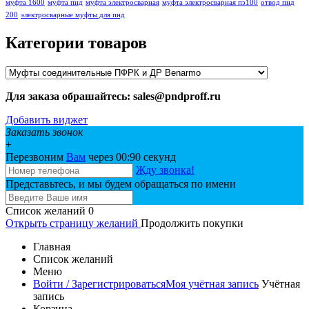
муфта 1600
муфта пнд
муфта электросварная
муфта электросварная пэ100
отвод пнд
200
электросварные муфты для пнд
Категории товаров
Для заказа обрашайтесь: sales@pndproff.ru
Добавить виджет
Заказать звонок
+
Перезвоним
Вам
через 00:
90
секунд
Жду звонка!
Представьтесь, и мы будем обращаться по имени
Список желаний
0
Открыть страницу желаний
Продолжить покупки
Главная
Список желаний
Меню
Войти / Зарегистрироваться
Моя учётная запись
Учётная
запись
Корзина