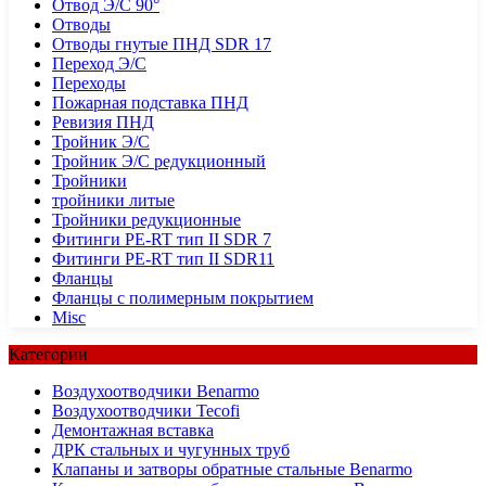
Отвод Э/С 90°
Отводы
Отводы гнутые ПНД SDR 17
Переход Э/С
Переходы
Пожарная подставка ПНД
Ревизия ПНД
Тройник Э/С
Тройник Э/С редукционный
Тройники
тройники литые
Тройники редукционные
Фитинги PE-RT тип II SDR 7
Фитинги PE-RT тип II SDR11
Фланцы
Фланцы с полимерным покрытием
Misc
Категории
Воздухоотводчики Benarmo
Воздухоотводчики Tecofi
Демонтажная вставка
ДРК стальных и чугунных труб
Клапаны и затворы обратные стальные Benarmo