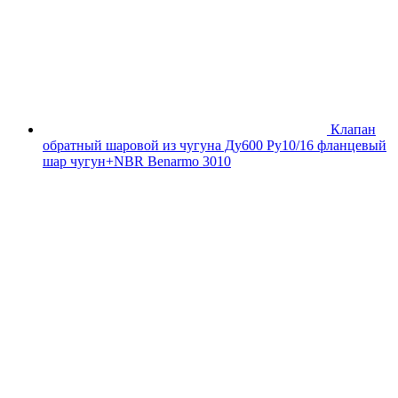
Клапан
обратный шаровой из чугуна Ду600 Ру10/16 фланцевый
шар чугун+NBR Benarmo 3010