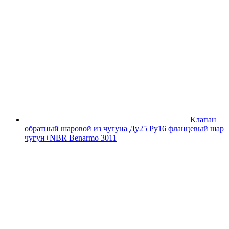
Клапан
обратный шаровой из чугуна Ду25 Ру16 фланцевый шар
чугун+NBR Benarmo 3011