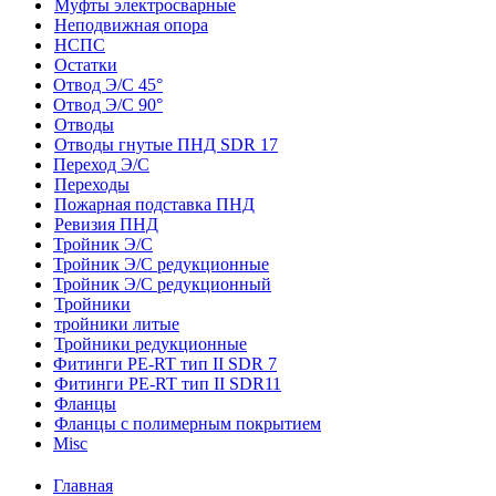
Муфты электросварные
Неподвижная опора
НСПС
Остатки
Отвод Э/С 45°
Отвод Э/С 90°
Отводы
Отводы гнутые ПНД SDR 17
Переход Э/С
Переходы
Пожарная подставка ПНД
Ревизия ПНД
Тройник Э/С
Тройник Э/С редукционные
Тройник Э/С редукционный
Тройники
тройники литые
Тройники редукционные
Фитинги PE-RT тип II SDR 7
Фитинги PE-RT тип II SDR11
Фланцы
Фланцы с полимерным покрытием
Misc
Главная