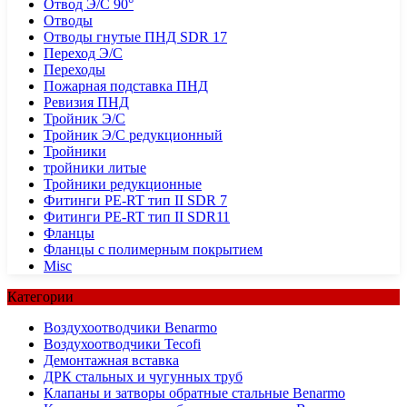
Отвод Э/С 90°
Отводы
Отводы гнутые ПНД SDR 17
Переход Э/С
Переходы
Пожарная подставка ПНД
Ревизия ПНД
Тройник Э/С
Тройник Э/С редукционный
Тройники
тройники литые
Тройники редукционные
Фитинги PE-RT тип II SDR 7
Фитинги PE-RT тип II SDR11
Фланцы
Фланцы с полимерным покрытием
Misc
Категории
Воздухоотводчики Benarmo
Воздухоотводчики Tecofi
Демонтажная вставка
ДРК стальных и чугунных труб
Клапаны и затворы обратные стальные Benarmo