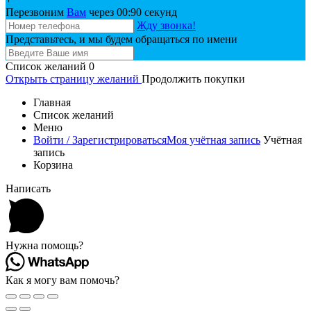
Перезвоним
Вам
через 00:
90
секунд
Жду звонка!
Представьтесь, и мы будем обращаться по имени
Список желаний
0
Открыть страницу желаний
Продолжить покупки
Главная
Список желаний
Меню
Войти / Зарегистрироваться
Моя учётная запись
Учётная
запись
Корзина
Написать
Нужна помощь?
Как я могу вам помочь?