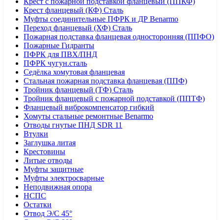
Крест с пожарной подставкой фланцевый (ППКФ)
Крест фланцевый (КФ) Сталь
Муфты соединительные ПФРК и ДР Benarmo
Переход фланцевый (ХФ) Сталь
Пожарная подставка фланцевая односторонняя (ППФО)
Пожарные Гидранты
ПФРК для ПВХ/ПНД
ПФРК чугун.сталь
Седёлка хомутовая фланцевая
Стальная пожарная подставка фланцевая (ППФ)
Тройник фланцевый (ТФ) Сталь
Тройник фланцевый с пожарной подставкой (ППТФ)
Фланцевый виброкомпенсатор гибкий
Хомуты стальные ремонтные Benarmo
Отводы гнутые ПНД SDR 11
Втулки
Заглушка литая
Крестовины
Литые отводы
Муфты защитные
Муфты электросварные
Неподвижная опора
НСПС
Остатки
Отвод Э/С 45°