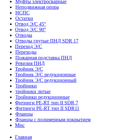
Муфты электросварные
Неподвижная опора
НСПС
Остатки
Отвод Э/С 45°
Отвод Э/С 90°
Отводы
Отводы гнутые ПНД SDR 17
Переход Э/С
Переходы
Пожарная подставка ПНД
Ревизия ПНД
Тройник Э/С
Тройник Э/С редукционные
Тройник Э/С редукционный
Тройники
тройники литые
Тройники редукционные
Фитинги PE-RT тип II SDR 7
Фитинги PE-RT тип II SDR11
Фланцы
Фланцы с полимерным покрытием
Misc
Главная