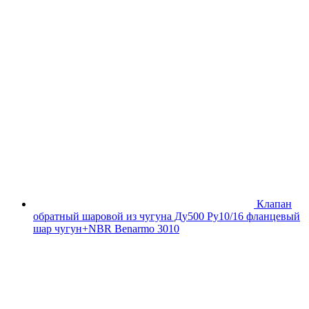
Клапан
обратный шаровой из чугуна Ду500 Ру10/16 фланцевый
шар чугун+NBR Benarmo 3010