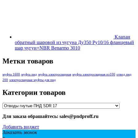
Клапан
обратный шаровой из чугуна Ду350 Ру10/16 фланцевый
шар чугун+NBR Benarmo 3010
Метки товаров
муфта 1600
муфта пнд
муфта электросварная
муфта электросварная пэ100
отвод пнд
200
электросварные муфты для пнд
Категории товаров
Для заказа обрашайтесь: sales@pndproff.ru
Добавить виджет
Заказать звонок
+