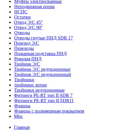
Муфты электросварные
Неподвижная опора
НСПС
Остатки
Отвод Э/С 45°
Отвод Э/С 90°
Отводы
Отводы гнутые ПНД SDR 17
Переход Э/С
Переходы
Пожарная подставка ПНД
Ревизия ПНД
Тройник Э/С
Тройник Э/С редукционные
Тройник Э/С редукционный
Тройники
тройники литые
Тройники редукционные
Фитинги PE-RT тип II SDR 7
Фитинги PE-RT тип II SDR11
Фланцы
Фланцы с полимерным покрытием
Misc
Главная