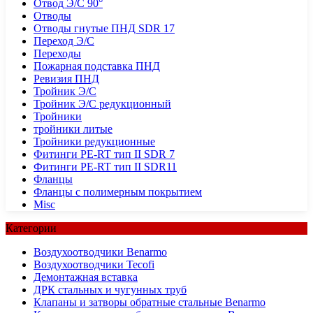
Отвод Э/С 90°
Отводы
Отводы гнутые ПНД SDR 17
Переход Э/С
Переходы
Пожарная подставка ПНД
Ревизия ПНД
Тройник Э/С
Тройник Э/С редукционный
Тройники
тройники литые
Тройники редукционные
Фитинги PE-RT тип II SDR 7
Фитинги PE-RT тип II SDR11
Фланцы
Фланцы с полимерным покрытием
Misc
Категории
Воздухоотводчики Benarmo
Воздухоотводчики Tecofi
Демонтажная вставка
ДРК стальных и чугунных труб
Клапаны и затворы обратные стальные Benarmo