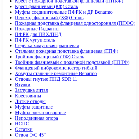
Крест с пожарной подставкой фланцевый (ППКФ)
Крест фланцевый (КФ) Сталь
Муфты соединительные ПФРК и ДР Benarmo
Переход фланцевый (ХФ) Сталь
Пожарная подставка фланцевая односторонняя (ППФО)
Пожарные Гидранты
ПФРК для ПВХ/ПНД
ПФРК чугун.сталь
Седёлка хомутовая фланцевая
Стальная пожарная подставка фланцевая (ППФ)
Тройник фланцевый (ТФ) Сталь
Тройник фланцевый с пожарной подставкой (ППТФ)
Фланцевый виброкомпенсатор гибкий
Хомуты стальные ремонтные Benarmo
Отводы гнутые ПНД SDR 11
Втулки
Заглушка литая
Крестовины
Литые отводы
Муфты защитные
Муфты электросварные
Неподвижная опора
НСПС
Остатки
Отвод Э/С 45°