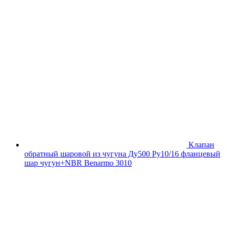
Клапан
обратный шаровой из чугуна Ду500 Ру10/16 фланцевый
шар чугун+NBR Benarmo 3010