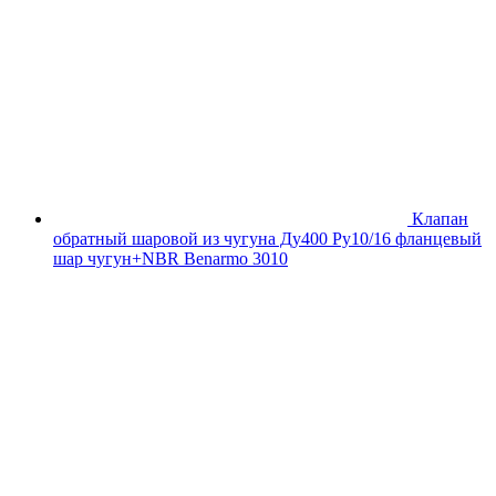
Клапан
обратный шаровой из чугуна Ду400 Ру10/16 фланцевый
шар чугун+NBR Benarmo 3010