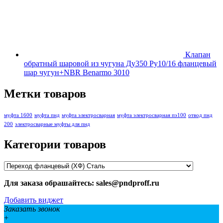
Клапан
обратный шаровой из чугуна Ду350 Ру10/16 фланцевый
шар чугун+NBR Benarmo 3010
Метки товаров
муфта 1600
муфта пнд
муфта электросварная
муфта электросварная пэ100
отвод пнд
200
электросварные муфты для пнд
Категории товаров
Для заказа обрашайтесь: sales@pndproff.ru
Добавить виджет
Заказать звонок
+