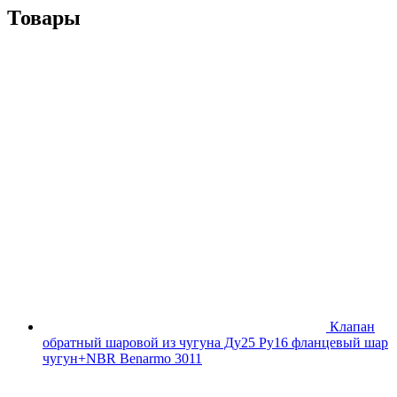
Товары
Клапан
обратный шаровой из чугуна Ду25 Ру16 фланцевый шар
чугун+NBR Benarmo 3011