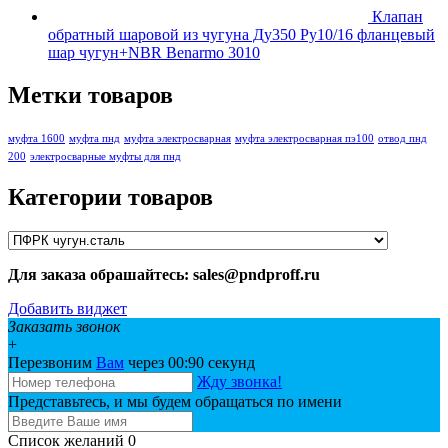
Клапан
обратный шаровой из чугуна Ду350 Ру10/16 фланцевый
шар чугун+NBR Benarmo 3010
Метки товаров
муфта 1600
муфта пнд
муфта электросварная
муфта электросварная пэ100
отвод пнд
200
электросварные муфты для пнд
Категории товаров
Для заказа обрашайтесь: sales@pndproff.ru
Добавить виджет
Заказать звонок
+
Перезвоним
Вам
через 00:
90
секунд
Жду звонка!
Представьтесь, и мы будем обращаться по имени
Список желаний
0