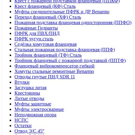
Крест с пожарной подставкой фланцевый (ППКФ)
Крест фланцевый (КФ) Сталь
Муфты соединительные ПФРК и ДР Benarmo
Переход фланцевый (ХФ) Сталь
Пожарная подставка фланцевая односторонняя (ППФО)
Пожарные Гидранты
ПФРК для ПВХ/ПНД
ПФРК чугун.сталь
Седёлка хомутовая фланцевая
Стальная пожарная подставка фланцевая (ППФ)
Тройник фланцевый (ТФ) Сталь
Тройник фланцевый с пожарной подставкой (ППТФ)
Фланцевый виброкомпенсатор гибкий
Хомуты стальные ремонтные Benarmo
Отводы гнутые ПНД SDR 11
Втулки
Заглушка литая
Крестовины
Литые отводы
Муфты защитные
Муфты электросварные
Неподвижная опора
НСПС
Остатки
Отвод Э/С 45°