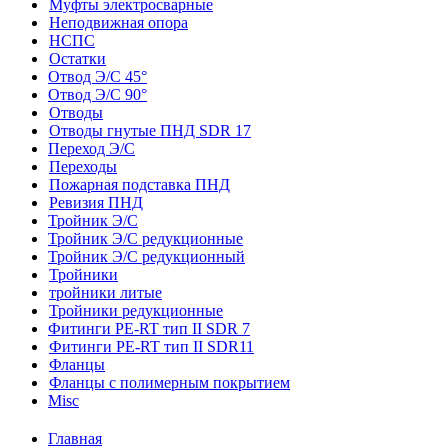
Муфты электросварные
Неподвижная опора
НСПС
Остатки
Отвод Э/С 45°
Отвод Э/С 90°
Отводы
Отводы гнутые ПНД SDR 17
Переход Э/С
Переходы
Пожарная подставка ПНД
Ревизия ПНД
Тройник Э/С
Тройник Э/С редукционные
Тройник Э/С редукционный
Тройники
тройники литые
Тройники редукционные
Фитинги PE-RT тип II SDR 7
Фитинги PE-RT тип II SDR11
Фланцы
Фланцы с полимерным покрытием
Misc
Главная