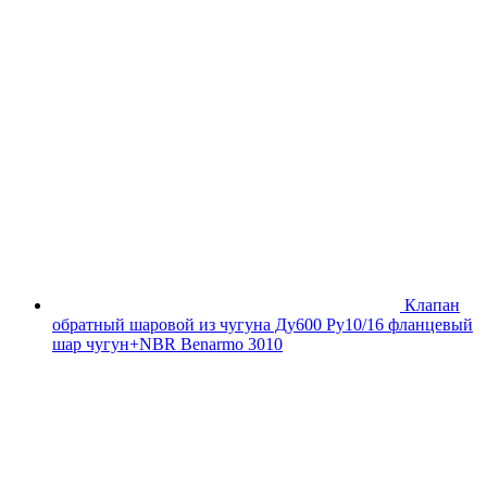
Клапан
обратный шаровой из чугуна Ду600 Ру10/16 фланцевый
шар чугун+NBR Benarmo 3010