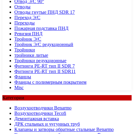
Отвод Э/С 90°
Отводы
Отводы гнутые ПНД SDR 17
Переход Э/С
Переходы
Пожарная подставка ПНД
Ревизия ПНД
Тройник Э/С
Тройник Э/С редукционный
Тройники
тройники литые
Тройники редукционные
Фитинги PE-RT тип II SDR 7
Фитинги PE-RT тип II SDR11
Фланцы
Фланцы с полимерным покрытием
Misc
Категории
Воздухоотводчики Benarmo
Воздухоотводчики Tecofi
Демонтажная вставка
ДРК стальных и чугунных труб
Клапаны и затворы обратные стальные Benarmo