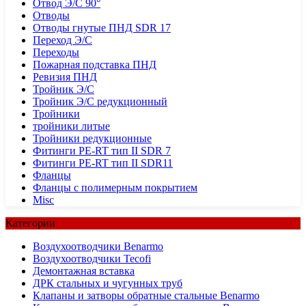
Отвод Э/С 90°
Отводы
Отводы гнутые ПНД SDR 17
Переход Э/С
Переходы
Пожарная подставка ПНД
Ревизия ПНД
Тройник Э/С
Тройник Э/С редукционный
Тройники
тройники литые
Тройники редукционные
Фитинги PE-RT тип II SDR 7
Фитинги PE-RT тип II SDR11
Фланцы
Фланцы с полимерным покрытием
Misc
Категории
Воздухоотводчики Benarmo
Воздухоотводчики Tecofi
Демонтажная вставка
ДРК стальных и чугунных труб
Клапаны и затворы обратные стальные Benarmo