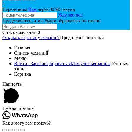
+
Перезвоним
Вам
через 00:
90
секунд
Жду звонка!
Представьтесь, и мы будем обращаться по имени
Список желаний
0
Открыть страницу желаний
Продолжить покупки
Главная
Список желаний
Меню
Войти / Зарегистрироваться
Моя учётная запись
Учётная
запись
Корзина
Написать
Нужна помощь?
Как я могу вам помочь?