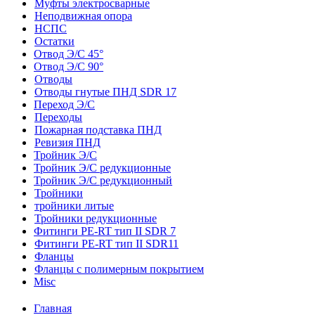
Муфты электросварные
Неподвижная опора
НСПС
Остатки
Отвод Э/С 45°
Отвод Э/С 90°
Отводы
Отводы гнутые ПНД SDR 17
Переход Э/С
Переходы
Пожарная подставка ПНД
Ревизия ПНД
Тройник Э/С
Тройник Э/С редукционные
Тройник Э/С редукционный
Тройники
тройники литые
Тройники редукционные
Фитинги PE-RT тип II SDR 7
Фитинги PE-RT тип II SDR11
Фланцы
Фланцы с полимерным покрытием
Misc
Главная