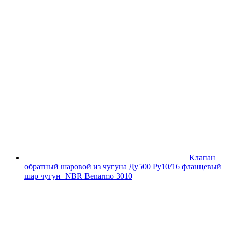
Клапан
обратный шаровой из чугуна Ду500 Ру10/16 фланцевый
шар чугун+NBR Benarmo 3010