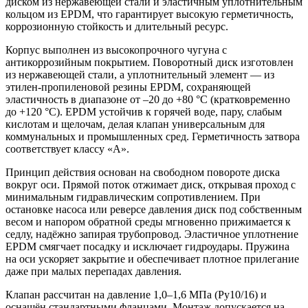
диском из нержавеющей стали и эластичным уплотнительным
кольцом из EPDM, что гарантирует высокую герметичность,
коррозионную стойкость и длительный ресурс.
Корпус выполнен из высокопрочного чугуна с
антикоррозийным покрытием. Поворотный диск изготовлен
из нержавеющей стали, а уплотнительный элемент — из
этилен-пропиленовой резины EPDM, сохраняющей
эластичность в диапазоне от –20 до +80 °C (кратковременно
до +120 °C). EPDM устойчив к горячей воде, пару, слабым
кислотам и щелочам, делая клапан универсальным для
коммунальных и промышленных сред. Герметичность затвора
соответствует классу «А».
Принцип действия основан на свободном повороте диска
вокруг оси. Прямой поток отжимает диск, открывая проход с
минимальным гидравлическим сопротивлением. При
остановке насоса или реверсе давления диск под собственным
весом и напором обратной среды мгновенно прижимается к
седлу, надёжно запирая трубопровод. Эластичное уплотнение
EPDM смягчает посадку и исключает гидроудары. Пружина
на оси ускоряет закрытие и обеспечивает плотное прилегание
даже при малых перепадах давления.
Клапан рассчитан на давление 1,0–1,6 МПа (Ру10/16) и
оснащён стандартными фланцами. Монтаж допускается на