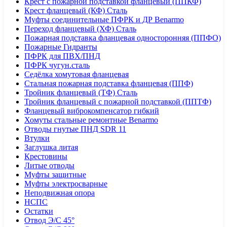
Крест с пожарной подставкой фланцевый (ППКФ)
Крест фланцевый (КФ) Сталь
Муфты соединительные ПФРК и ДР Benarmo
Переход фланцевый (ХФ) Сталь
Пожарная подставка фланцевая односторонняя (ППФО)
Пожарные Гидранты
ПФРК для ПВХ/ПНД
ПФРК чугун.сталь
Седёлка хомутовая фланцевая
Стальная пожарная подставка фланцевая (ППФ)
Тройник фланцевый (ТФ) Сталь
Тройник фланцевый с пожарной подставкой (ППТФ)
Фланцевый виброкомпенсатор гибкий
Хомуты стальные ремонтные Benarmo
Отводы гнутые ПНД SDR 11
Втулки
Заглушка литая
Крестовины
Литые отводы
Муфты защитные
Муфты электросварные
Неподвижная опора
НСПС
Остатки
Отвод Э/С 45°